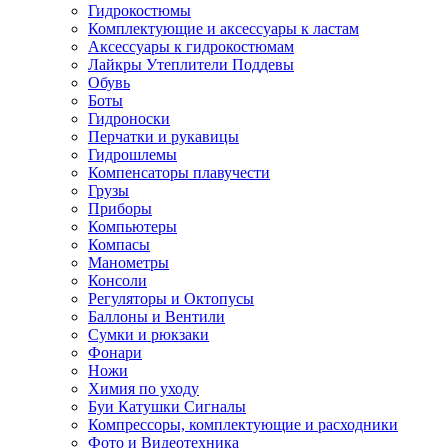
Гидрокостюмы
Комплектующие и аксессуары к ластам
Аксессуары к гидрокостюмам
Лайкры Утеплители Поддевы
Обувь
Боты
Гидроноски
Перчатки и рукавицы
Гидрошлемы
Компенсаторы плавучести
Грузы
Приборы
Компьютеры
Компасы
Манометры
Консоли
Регуляторы и Октопусы
Баллоны и Вентили
Сумки и рюкзаки
Фонари
Ножи
Химия по уходу
Буи Катушки Сигналы
Компрессоры, комплектующие и расходники
Фото и Видеотехника