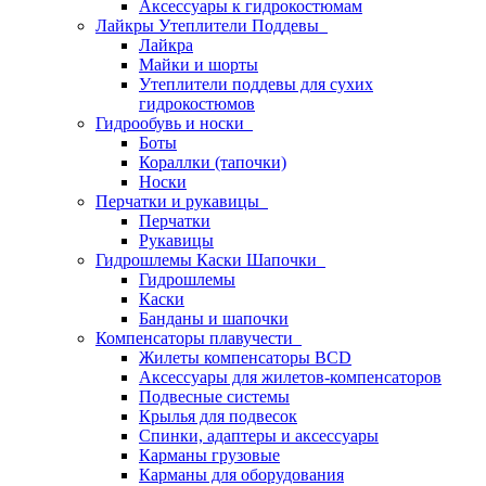
Аксессуары к гидрокостюмам
Лайкры Утеплители Поддевы
Лайкра
Майки и шорты
Утеплители поддевы для сухих
гидрокостюмов
Гидрообувь и носки
Боты
Кораллки (тапочки)
Носки
Перчатки и рукавицы
Перчатки
Рукавицы
Гидрошлемы Каски Шапочки
Гидрошлемы
Каски
Банданы и шапочки
Компенсаторы плавучести
Жилеты компенсаторы BCD
Аксессуары для жилетов-компенсаторов
Подвесные системы
Крылья для подвесок
Спинки, адаптеры и аксессуары
Карманы грузовые
Карманы для оборудования