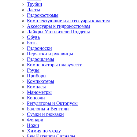
Трубки
Ласты
Гидрокостюмы
Комплектующие и аксессуары к ластам
Аксессуары к гидрокостюмам
Лайкры Утеплители Поддевы
Обувь
Боты
Гидроноски
Перчатки и рукавицы
Гидрошлемы
Компенсаторы плавучести
Грузы
Приборы
Компьютеры
Компасы
Манометры
Консоли
Регуляторы и Октопусы
Баллоны и Вентили
Сумки и рюкзаки
Фонари
Ножи
Химия по уходу
Буи Катушки Сигналы