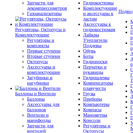
Запчасти для
Гидрокостюмы
декомпрессиметров
Комплектующие
Подвод
Газоанализаторы
и аксессуары к
ластам
М
Аксессуары к
Т
Регуляторы, Октопусы и
гидрокостюмам
П
Комплектующие
Лайкры
р
Регуляторы и
Утеплители
П
комплекты
Поддевы
р
Первые ступени
Обувь
А
Вторые ступени
Боты
А
Октопусы
Гидроноски
р
Аксессуары и
Перчатки и
С
комплектующие
рукавицы
Г
Загубники и
Гидрошлемы
Т
нагубники
Компенсаторы
Г
плавучести
М
Баллоны и Вентили
Грузы
Л
Баллоны
Приборы
К
Аксессуары для
Компьютеры
Г
баллонов
Компасы
Г
Вентили и
Манометры
П
манифолды
Консоли
У
Запчасти для
Регуляторы и
М
вентилей
Октопусы