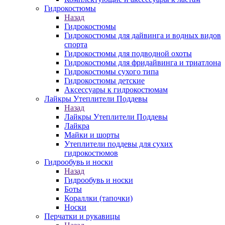
Гидрокостюмы
Назад
Гидрокостюмы
Гидрокостюмы для дайвинга и водных видов
спорта
Гидрокостюмы для подводной охоты
Гидрокостюмы для фридайвинга и триатлона
Гидрокостюмы сухого типа
Гидрокостюмы детские
Аксессуары к гидрокостюмам
Лайкры Утеплители Поддевы
Назад
Лайкры Утеплители Поддевы
Лайкра
Майки и шорты
Утеплители поддевы для сухих
гидрокостюмов
Гидрообувь и носки
Назад
Гидрообувь и носки
Боты
Кораллки (тапочки)
Носки
Перчатки и рукавицы