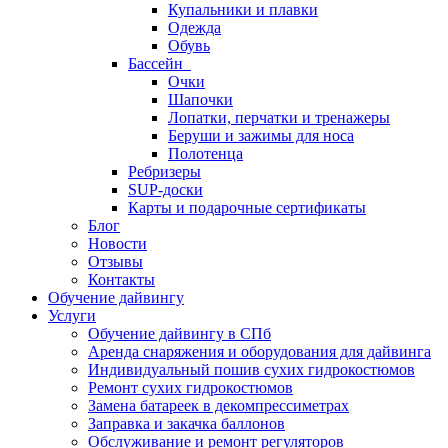
Купальники и плавки
Одежда
Обувь
Бассейн
Очки
Шапочки
Лопатки, перчатки и тренажеры
Беруши и зажимы для носа
Полотенца
Ребризеры
SUP-доски
Карты и подарочные сертификаты
Блог
Новости
Отзывы
Контакты
Обучение дайвингу
Услуги
Обучение дайвингу в СПб
Аренда снаряжения и оборудования для дайвинга
Индивидуальный пошив сухих гидрокостюмов
Ремонт сухих гидрокостюмов
Замена батареек в декомпрессиметрах
Заправка и закачка баллонов
Обслуживание и ремонт регуляторов