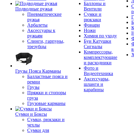
Л
Баллоны и
С
Подводные ружья
Вентили
р
Пневматические
Сумки и
Г
ружья
рюкзаки
Б
Арбалеты
Фонари
К
Аксессуары к
Ножи
ружьям
Химия по уходу
Ф
Слинги, гарпуны,
Буи Катушки
Ф
трезубцы
Сигналы
в
Компрессоры,
Х
комплектующие
и расходники
Фото и
Грузы Пояса Карманы
Видеотехника
Балластные пояса и
Аксессуары,
ремни
шланги и
Грузы
карабины
Пряжки и стопоры
груза
Грузовые карманы
Сумки и Боксы
Сумки, рюкзаки и
чехлы
Сумки для