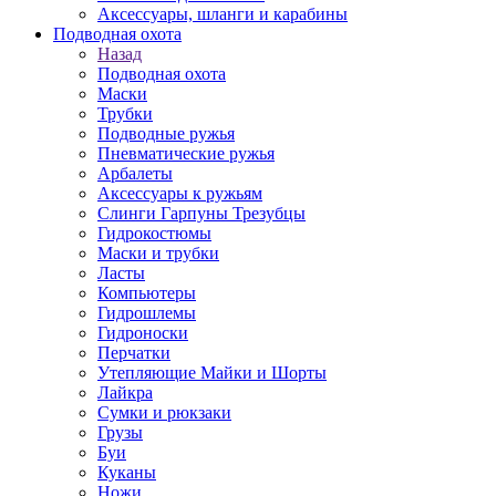
Аксессуары, шланги и карабины
Подводная охота
Назад
Подводная охота
Маски
Трубки
Подводные ружья
Пневматические ружья
Арбалеты
Аксессуары к ружьям
Слинги Гарпуны Трезубцы
Гидрокостюмы
Маски и трубки
Ласты
Компьютеры
Гидрошлемы
Гидроноски
Перчатки
Утепляющие Майки и Шорты
Лайкра
Сумки и рюкзаки
Грузы
Буи
Куканы
Ножи