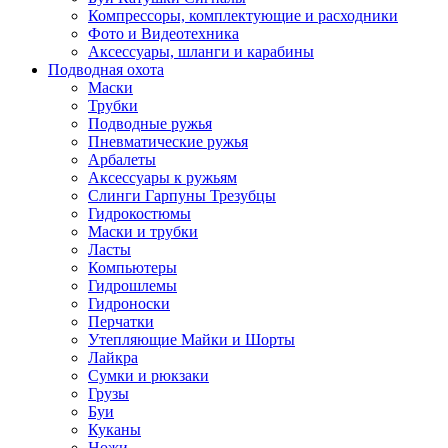
Компрессоры, комплектующие и расходники
Фото и Видеотехника
Аксессуары, шланги и карабины
Подводная охота
Маски
Трубки
Подводные ружья
Пневматические ружья
Арбалеты
Аксессуары к ружьям
Слинги Гарпуны Трезубцы
Гидрокостюмы
Маски и трубки
Ласты
Компьютеры
Гидрошлемы
Гидроноски
Перчатки
Утепляющие Майки и Шорты
Лайкра
Сумки и рюкзаки
Грузы
Буи
Куканы
Ножи