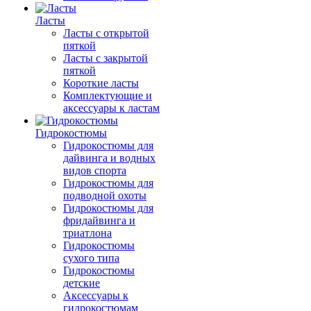
Ласты
Ласты с открытой
пяткой
Ласты с закрытой
пяткой
Короткие ласты
Комплектующие и
аксессуары к ластам
Гидрокостюмы
Гидрокостюмы для
дайвинга и водных
видов спорта
Гидрокостюмы для
подводной охоты
Гидрокостюмы для
фридайвинга и
триатлона
Гидрокостюмы
сухого типа
Гидрокостюмы
детские
Аксессуары к
гидрокостюмам