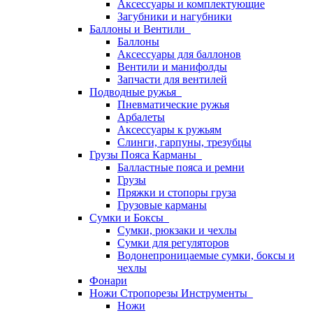
Аксессуары и комплектующие
Загубники и нагубники
Баллоны и Вентили
Баллоны
Аксессуары для баллонов
Вентили и манифолды
Запчасти для вентилей
Подводные ружья
Пневматические ружья
Арбалеты
Аксессуары к ружьям
Слинги, гарпуны, трезубцы
Грузы Пояса Карманы
Балластные пояса и ремни
Грузы
Пряжки и стопоры груза
Грузовые карманы
Сумки и Боксы
Сумки, рюкзаки и чехлы
Сумки для регуляторов
Водонепроницаемые сумки, боксы и
чехлы
Фонари
Ножи Стропорезы Инструменты
Ножи