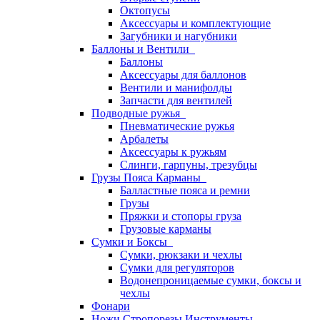
Октопусы
Аксессуары и комплектующие
Загубники и нагубники
Баллоны и Вентили
Баллоны
Аксессуары для баллонов
Вентили и манифолды
Запчасти для вентилей
Подводные ружья
Пневматические ружья
Арбалеты
Аксессуары к ружьям
Слинги, гарпуны, трезубцы
Грузы Пояса Карманы
Балластные пояса и ремни
Грузы
Пряжки и стопоры груза
Грузовые карманы
Сумки и Боксы
Сумки, рюкзаки и чехлы
Сумки для регуляторов
Водонепроницаемые сумки, боксы и
чехлы
Фонари
Ножи Стропорезы Инструменты