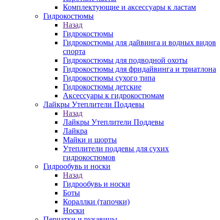
Комплектующие и аксессуары к ластам
Гидрокостюмы
Назад
Гидрокостюмы
Гидрокостюмы для дайвинга и водных видов
спорта
Гидрокостюмы для подводной охоты
Гидрокостюмы для фридайвинга и триатлона
Гидрокостюмы сухого типа
Гидрокостюмы детские
Аксессуары к гидрокостюмам
Лайкры Утеплители Поддевы
Назад
Лайкры Утеплители Поддевы
Лайкра
Майки и шорты
Утеплители поддевы для сухих
гидрокостюмов
Гидрообувь и носки
Назад
Гидрообувь и носки
Боты
Кораллки (тапочки)
Носки
Перчатки и рукавицы