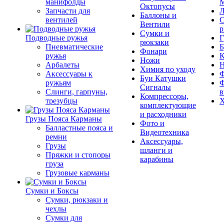
манифолды
М
Октопусы
Запчасти для
Л
Баллоны и
вентилей
С
Вентили
р
Сумки и
Подводные ружья
Г
рюкзаки
Пневматические
Б
Фонари
ружья
К
Ножи
Арбалеты
Химия по уходу
Аксессуары к
Ф
Буи Катушки
ружьям
Ф
Сигналы
Слинги, гарпуны,
в
Компрессоры,
трезубцы
Х
комплектующие
и расходники
Грузы Пояса Карманы
Фото и
Балластные пояса и
Видеотехника
ремни
Аксессуары,
Грузы
шланги и
Пряжки и стопоры
карабины
груза
Грузовые карманы
Сумки и Боксы
Сумки, рюкзаки и
чехлы
Сумки для