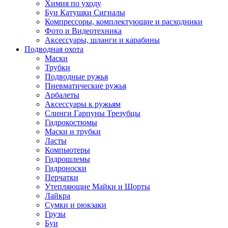
Химия по уходу
Буи Катушки Сигналы
Компрессоры, комплектующие и расходники
Фото и Видеотехника
Аксессуары, шланги и карабины
Подводная охота
Маски
Трубки
Подводные ружья
Пневматические ружья
Арбалеты
Аксессуары к ружьям
Слинги Гарпуны Трезубцы
Гидрокостюмы
Маски и трубки
Ласты
Компьютеры
Гидрошлемы
Гидроноски
Перчатки
Утепляющие Майки и Шорты
Лайкра
Сумки и рюкзаки
Грузы
Буи