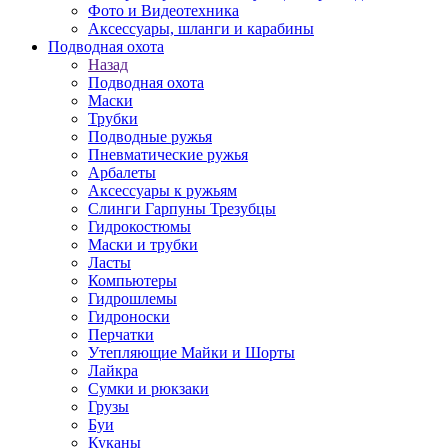
Фото и Видеотехника
Аксессуары, шланги и карабины
Подводная охота
Назад
Подводная охота
Маски
Трубки
Подводные ружья
Пневматические ружья
Арбалеты
Аксессуары к ружьям
Слинги Гарпуны Трезубцы
Гидрокостюмы
Маски и трубки
Ласты
Компьютеры
Гидрошлемы
Гидроноски
Перчатки
Утепляющие Майки и Шорты
Лайкра
Сумки и рюкзаки
Грузы
Буи
Куканы