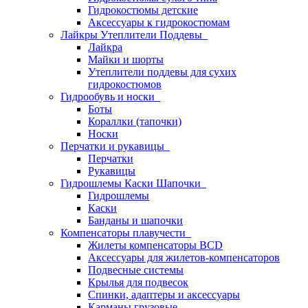
Гидрокостюмы детские
Аксессуары к гидрокостюмам
Лайкры Утеплители Поддевы
Лайкра
Майки и шорты
Утеплители поддевы для сухих
гидрокостюмов
Гидрообувь и носки
Боты
Кораллки (тапочки)
Носки
Перчатки и рукавицы
Перчатки
Рукавицы
Гидрошлемы Каски Шапочки
Гидрошлемы
Каски
Банданы и шапочки
Компенсаторы плавучести
Жилеты компенсаторы BCD
Аксессуары для жилетов-компенсаторов
Подвесные системы
Крылья для подвесок
Спинки, адаптеры и аксессуары
Карманы грузовые