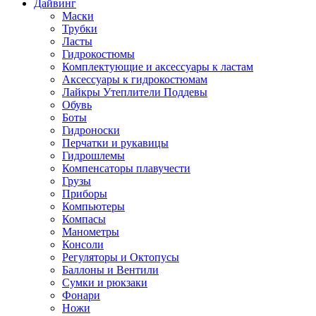
Дайвинг
Маски
Трубки
Ласты
Гидрокостюмы
Комплектующие и аксессуары к ластам
Аксессуары к гидрокостюмам
Лайкры Утеплители Поддевы
Обувь
Боты
Гидроноски
Перчатки и рукавицы
Гидрошлемы
Компенсаторы плавучести
Грузы
Приборы
Компьютеры
Компасы
Манометры
Консоли
Регуляторы и Октопусы
Баллоны и Вентили
Сумки и рюкзаки
Фонари
Ножи