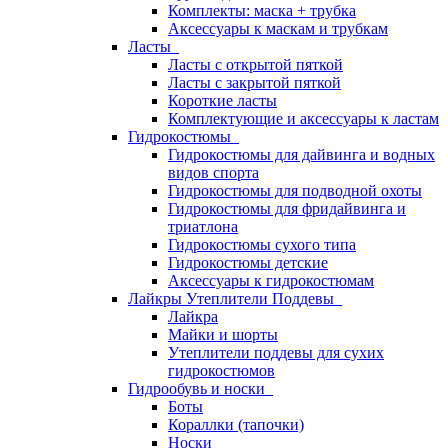
Комплекты: маска + трубка
Аксессуары к маскам и трубкам
Ласты
Ласты с открытой пяткой
Ласты с закрытой пяткой
Короткие ласты
Комплектующие и аксессуары к ластам
Гидрокостюмы
Гидрокостюмы для дайвинга и водных
видов спорта
Гидрокостюмы для подводной охоты
Гидрокостюмы для фридайвинга и
триатлона
Гидрокостюмы сухого типа
Гидрокостюмы детские
Аксессуары к гидрокостюмам
Лайкры Утеплители Поддевы
Лайкра
Майки и шорты
Утеплители поддевы для сухих
гидрокостюмов
Гидрообувь и носки
Боты
Кораллки (тапочки)
Носки