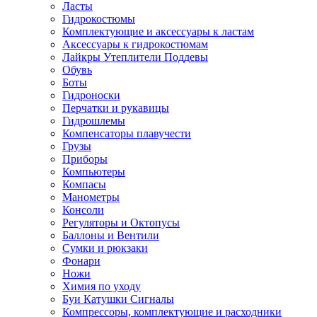
Ласты
Гидрокостюмы
Комплектующие и аксессуары к ластам
Аксессуары к гидрокостюмам
Лайкры Утеплители Поддевы
Обувь
Боты
Гидроноски
Перчатки и рукавицы
Гидрошлемы
Компенсаторы плавучести
Грузы
Приборы
Компьютеры
Компасы
Манометры
Консоли
Регуляторы и Октопусы
Баллоны и Вентили
Сумки и рюкзаки
Фонари
Ножи
Химия по уходу
Буи Катушки Сигналы
Компрессоры, комплектующие и расходники