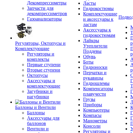
Декомпрессиметры
Ласты
Запчасти для
Гидрокостюмы
декомпрессиметров
Комплектующие
Подвод
Газоанализаторы
и аксессуары к
ластам
М
Аксессуары к
Т
гидрокостюмам
П
Лайкры
Регуляторы, Октопусы и
р
Утеплители
Комплектующие
П
Поддевы
Регуляторы и
р
Обувь
комплекты
А
Боты
Первые ступени
А
Гидроноски
Вторые ступени
р
Перчатки и
Октопусы
С
рукавицы
Аксессуары и
Г
Гидрошлемы
комплектующие
Т
Компенсаторы
Загубники и
Г
плавучести
нагубники
М
Грузы
Л
Приборы
Баллоны и Вентили
К
Компьютеры
Баллоны
Г
Компасы
Аксессуары для
Г
Манометры
баллонов
П
Консоли
Вентили и
У
Регуляторы и