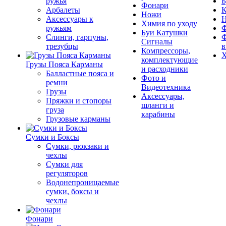
ружья
Б
Фонари
Арбалеты
К
Ножи
Аксессуары к
Химия по уходу
ружьям
Ф
Буи Катушки
Слинги, гарпуны,
Ф
Сигналы
трезубцы
в
Компрессоры,
Х
комплектующие
Грузы Пояса Карманы
и расходники
Балластные пояса и
Фото и
ремни
Видеотехника
Грузы
Аксессуары,
Пряжки и стопоры
шланги и
груза
карабины
Грузовые карманы
Сумки и Боксы
Сумки, рюкзаки и
чехлы
Сумки для
регуляторов
Водонепроницаемые
сумки, боксы и
чехлы
Фонари