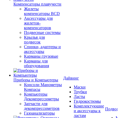
Компенсаторы плавучести
Жилеты
компенсаторы BCD
Аксессуары для
жилетов-
компенсаторов
Подвесные системы
Крылья для
подвесок
Спинки, адаптеры и
аксессуары
Карманы грузовые
Карманы для
оборудования
Дайвинг
Приборы и Компьютеры
Консоли Манометры
Маски
Компасы
Трубки
Компьютеры
Ласты
Декомпрессиметры
Гидрокостюмы
Запчасти для
Комплектующие
декомпрессиметров
Подвод
и аксессуары к
Газоанализаторы
ластам
М