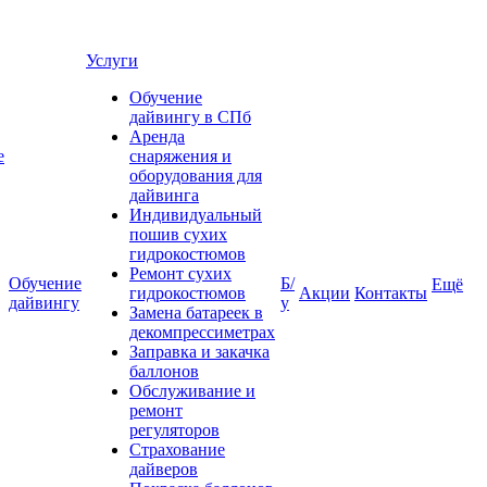
Услуги
Обучение
дайвингу в СПб
Аренда
е
снаряжения и
оборудования для
дайвинга
Индивидуальный
пошив сухих
гидрокостюмов
Ремонт сухих
Обучение
Б/
Ещё
гидрокостюмов
Акции
Контакты
дайвингу
у
Замена батареек в
декомпрессиметрах
Заправка и закачка
баллонов
Обслуживание и
ремонт
регуляторов
Страхование
дайверов