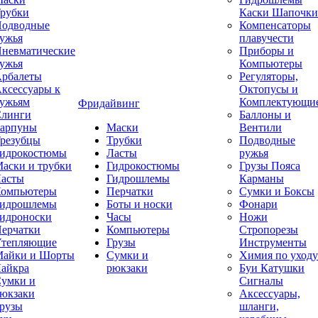
рубки
Каски Шапочки
одводные
Компенсаторы
ужья
плавучести
невматические
Приборы и
ужья
Компьютеры
рбалеты
Регуляторы,
ксессуары к
Октопусы и
ужьям
Комплектующи
Фридайвинг
линги
Баллоны и
арпуны
Маски
Вентили
резубцы
Трубки
Подводные
идрокостюмы
Ласты
ружья
аски и трубки
Гидрокостюмы
Грузы Пояса
асты
Гидрошлемы
Карманы
омпьютеры
Перчатки
Сумки и Боксы
идрошлемы
Боты и носки
Фонари
идроноски
Часы
Ножи
ерчатки
Компьютеры
Стропорезы
тепляющие
Грузы
Инструменты
айки и Шорты
Сумки и
Химия по уходу
айкра
рюкзаки
Буи Катушки
умки и
Сигналы
юкзаки
Аксессуары,
рузы
шланги,