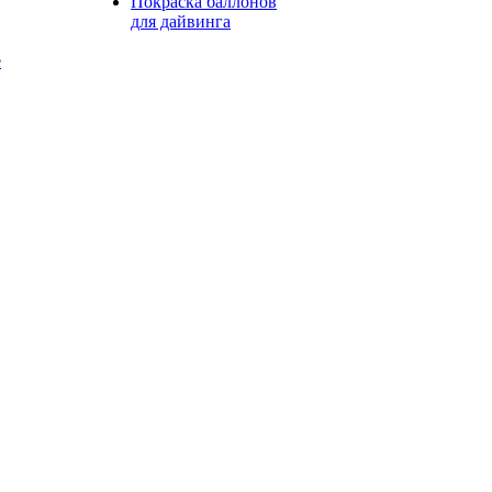
Покраска баллонов
для дайвинга
е