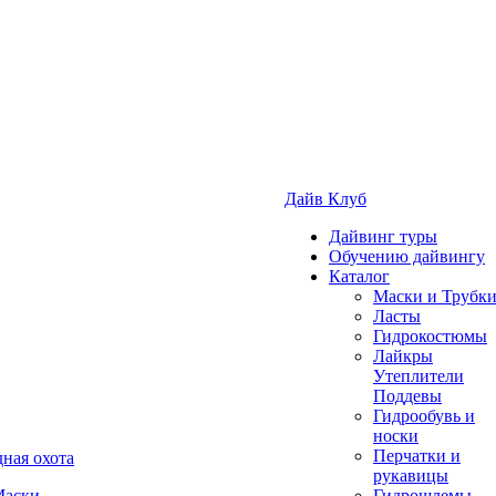
Дайв Клуб
Дайвинг туры
Обучению дайвингу
Каталог
Маски и Трубк
Ласты
Гидрокостюмы
Лайкры
Утеплители
Поддевы
Гидрообувь и
носки
Перчатки и
ная охота
рукавицы
аски
Гидрошлемы