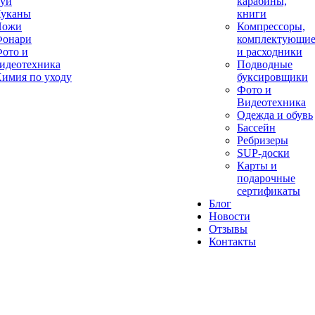
уи
карабины,
уканы
книги
Ножи
Компрессоры,
онари
комплектующи
ото и
и расходники
идеотехника
Подводные
имия по уходу
буксировщики
Фото и
Видеотехника
Одежда и обувь
Бассейн
Ребризеры
SUP-доски
Карты и
подарочные
сертификаты
Блог
Новости
Отзывы
Контакты