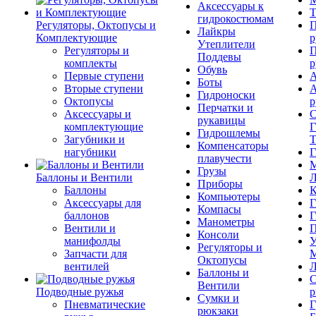
Аксессуары к
Т
гидрокостюмам
Регуляторы, Октопусы и
П
Лайкры
Комплектующие
р
Утеплители
Регуляторы и
П
Поддевы
комплекты
р
Обувь
Первые ступени
А
Боты
Вторые ступени
А
Гидроноски
Октопусы
р
Перчатки и
Аксессуары и
С
рукавицы
комплектующие
Г
Гидрошлемы
Загубники и
Т
Компенсаторы
нагубники
Г
плавучести
М
Грузы
Баллоны и Вентили
Л
Приборы
Баллоны
К
Компьютеры
Аксессуары для
Г
Компасы
баллонов
Г
Манометры
Вентили и
П
Консоли
манифолды
У
Регуляторы и
Запчасти для
М
Октопусы
вентилей
Л
Баллоны и
С
Вентили
Подводные ружья
р
Сумки и
Пневматические
Г
рюкзаки