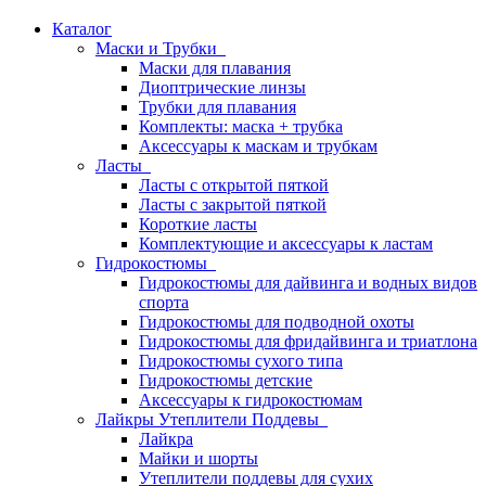
Каталог
Маски и Трубки
Маски для плавания
Диоптрические линзы
Трубки для плавания
Комплекты: маска + трубка
Аксессуары к маскам и трубкам
Ласты
Ласты с открытой пяткой
Ласты с закрытой пяткой
Короткие ласты
Комплектующие и аксессуары к ластам
Гидрокостюмы
Гидрокостюмы для дайвинга и водных видов
спорта
Гидрокостюмы для подводной охоты
Гидрокостюмы для фридайвинга и триатлона
Гидрокостюмы сухого типа
Гидрокостюмы детские
Аксессуары к гидрокостюмам
Лайкры Утеплители Поддевы
Лайкра
Майки и шорты
Утеплители поддевы для сухих