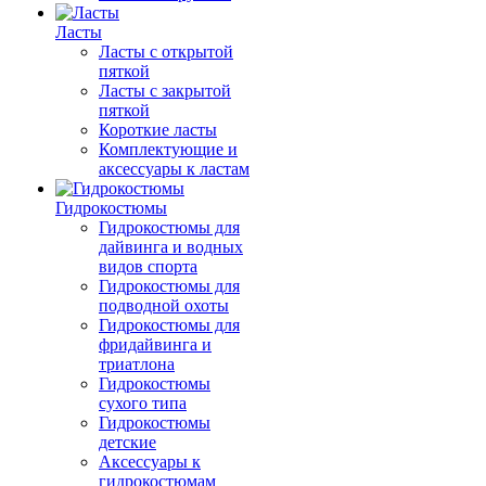
Ласты
Ласты с открытой
пяткой
Ласты с закрытой
пяткой
Короткие ласты
Комплектующие и
аксессуары к ластам
Гидрокостюмы
Гидрокостюмы для
дайвинга и водных
видов спорта
Гидрокостюмы для
подводной охоты
Гидрокостюмы для
фридайвинга и
триатлона
Гидрокостюмы
сухого типа
Гидрокостюмы
детские
Аксессуары к
гидрокостюмам