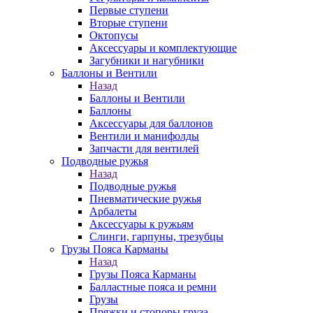
Первые ступени
Вторые ступени
Октопусы
Аксессуары и комплектующие
Загубники и нагубники
Баллоны и Вентили
Назад
Баллоны и Вентили
Баллоны
Аксессуары для баллонов
Вентили и манифолды
Запчасти для вентилей
Подводные ружья
Назад
Подводные ружья
Пневматические ружья
Арбалеты
Аксессуары к ружьям
Слинги, гарпуны, трезубцы
Грузы Пояса Карманы
Назад
Грузы Пояса Карманы
Балластные пояса и ремни
Грузы
Пряжки и стопоры груза