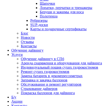
Шапочки
Лопатки, перчатки и тренажеры
Беруши и зажимы для носа
Полотенца
Ребризеры
SUP-доски
Карты и подарочные сертификаты
Блог
Новости
Отзывы
Контакты
Обучение дайвингу
Услуги
Обучение дайвингу в СПб
Аренда снаряжения и оборудования для дайвинга
Индивидуальный пошив сухих гидрокостюмов
Ремонт сухих гидрокостюмов
Замена батареек в декомпрессиметрах
Заправка и закачка баллонов
Обслуживание и ремонт регуляторов
Страхование дайверов
Покраска баллонов для дайвинга
Б/у
Акции
Контакты