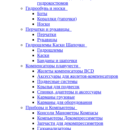
гидрокостюмов
Гидрообувь и носки
Боты
Кораллки (тапочки)
Носки
Перчатки и рукавицы
Перчатки
Рукавицы
Гидрошлемы Каски Шапочки
Гидрошлемы
Каски
Банданы и шапочки
Компенсаторы плавучести
Жилеты компенсаторы BCD
Аксессуары для жилетов-компенсаторов
Подвесные системы
Крылья для подвесок
Спинки, адаптеры и аксессуары
Карманы грузовые
Карманы для оборудования
Приборы и Компьютеры
Консоли Манометры Компасы
Компьютеры Декомпрессиметры
Запчасти для декомпрессиметров
Газоанализаторы