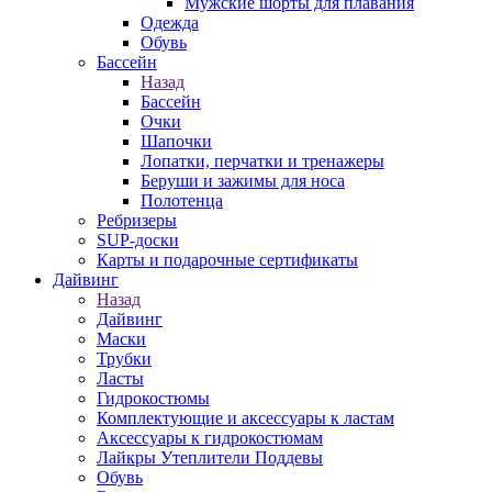
Мужские шорты для плавания
Одежда
Обувь
Бассейн
Назад
Бассейн
Очки
Шапочки
Лопатки, перчатки и тренажеры
Беруши и зажимы для носа
Полотенца
Ребризеры
SUP-доски
Карты и подарочные сертификаты
Дайвинг
Назад
Дайвинг
Маски
Трубки
Ласты
Гидрокостюмы
Комплектующие и аксессуары к ластам
Аксессуары к гидрокостюмам
Лайкры Утеплители Поддевы
Обувь