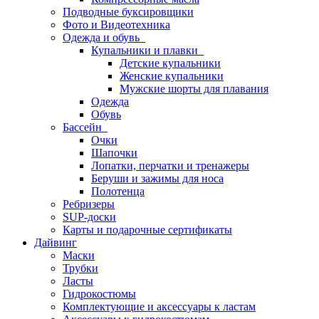
Подводные буксировщики
Фото и Видеотехника
Одежда и обувь
Купальники и плавки
Детские купальники
Женские купальники
Мужские шорты для плавания
Одежда
Обувь
Бассейн
Очки
Шапочки
Лопатки, перчатки и тренажеры
Беруши и зажимы для носа
Полотенца
Ребризеры
SUP-доски
Карты и подарочные сертификаты
Дайвинг
Маски
Трубки
Ласты
Гидрокостюмы
Комплектующие и аксессуары к ластам