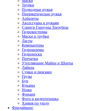
Маски
Трубки
Подводные ружья
Пневматические ружья
Арбалеты
Аксессуары к ружьям
Слинги Гарпуны Трезубцы
Гидрокостюмы
Маски и трубки
Ласты
Компьютеры
Гидрошлемы
Гидроноски
Перчатки
Утепляющие Майки и Шорты
Лайкра
Сумки и рюкзаки
Грузы
Буи
Куканы
Ножи
Фонари
Фото и видеотехника
Химия по уходу
Фридайвинг