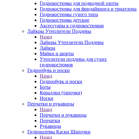
Гидрокостюмы для подводной охоты
Гидрокостюмы для фридайвинга и триатлона
Гидрокостюмы сухого типа
Гидрокостюмы детские
Аксессуары к гидрокостюмам
Лайкры Утеплители Поддевы
Назад
Лайкры Утеплители Поддевы
Лайкра
Майки и шорты
Утеплители поддевы для сухих
гидрокостюмов
Гидрообувь и носки
Назад
Гидрообувь и носки
Боты
Кораллки (тапочки)
Носки
Перчатки и рукавицы
Назад
Перчатки и рукавицы
Перчатки
Рукавицы
Гидрошлемы Каски Шапочки
Назад