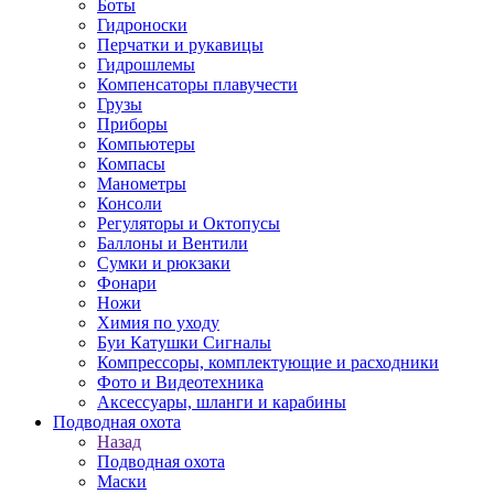
Боты
Гидроноски
Перчатки и рукавицы
Гидрошлемы
Компенсаторы плавучести
Грузы
Приборы
Компьютеры
Компасы
Манометры
Консоли
Регуляторы и Октопусы
Баллоны и Вентили
Сумки и рюкзаки
Фонари
Ножи
Химия по уходу
Буи Катушки Сигналы
Компрессоры, комплектующие и расходники
Фото и Видеотехника
Аксессуары, шланги и карабины
Подводная охота
Назад
Подводная охота
Маски