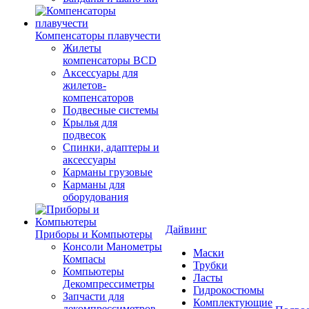
Компенсаторы плавучести
Жилеты
компенсаторы BCD
Аксессуары для
жилетов-
компенсаторов
Подвесные системы
Крылья для
подвесок
Спинки, адаптеры и
аксессуары
Карманы грузовые
Карманы для
оборудования
Дайвинг
Приборы и Компьютеры
Консоли Манометры
Маски
Компасы
Трубки
Компьютеры
Ласты
Декомпрессиметры
Гидрокостюмы
Запчасти для
Комплектующие
декомпрессиметров