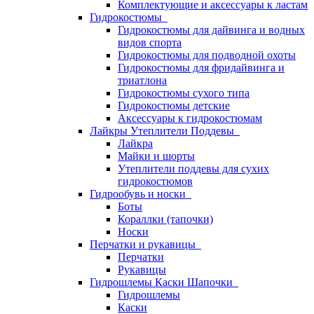
Комплектующие и аксессуары к ластам
Гидрокостюмы
Гидрокостюмы для дайвинга и водных
видов спорта
Гидрокостюмы для подводной охоты
Гидрокостюмы для фридайвинга и
триатлона
Гидрокостюмы сухого типа
Гидрокостюмы детские
Аксессуары к гидрокостюмам
Лайкры Утеплители Поддевы
Лайкра
Майки и шорты
Утеплители поддевы для сухих
гидрокостюмов
Гидрообувь и носки
Боты
Кораллки (тапочки)
Носки
Перчатки и рукавицы
Перчатки
Рукавицы
Гидрошлемы Каски Шапочки
Гидрошлемы
Каски