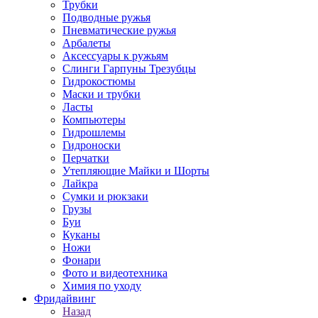
Трубки
Подводные ружья
Пневматические ружья
Арбалеты
Аксессуары к ружьям
Слинги Гарпуны Трезубцы
Гидрокостюмы
Маски и трубки
Ласты
Компьютеры
Гидрошлемы
Гидроноски
Перчатки
Утепляющие Майки и Шорты
Лайкра
Сумки и рюкзаки
Грузы
Буи
Куканы
Ножи
Фонари
Фото и видеотехника
Химия по уходу
Фридайвинг
Назад