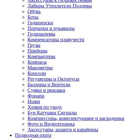
Аксессуары к гидрокостюмам
Лайкры Утеплители Поддевы
Обувь
Боты
Гидроноски
Перчатки и рукавицы
Гидрошлемы
Компенсаторы плавучести
Грузы
Приборы
Компьютеры
Компасы
Манометры
Консоли
Регуляторы и Октопусы
Баллоны и Вентили
Сумки и рюкзаки
Фонари
Ножи
Химия по уходу
Буи Катушки Сигналы
Компрессоры, комплектующие и расходники
Фото и Видеотехника
Аксессуары, шланги и карабины
Подводная охота