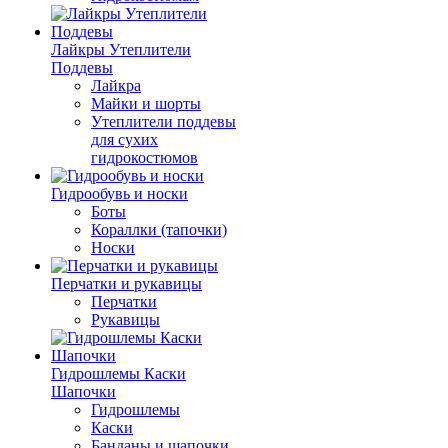
Лайкры Утеплители
Поддевы
Лайкра
Майки и шорты
Утеплители поддевы
для сухих
гидрокостюмов
Гидрообувь и носки
Боты
Кораллки (тапочки)
Носки
Перчатки и рукавицы
Перчатки
Рукавицы
Гидрошлемы Каски
Шапочки
Гидрошлемы
Каски
Банданы и шапочки