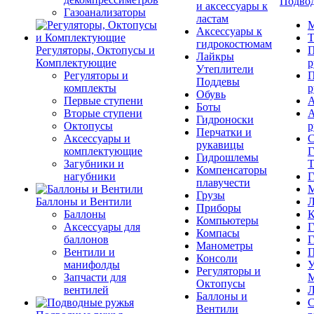
Подвод
и аксессуары к
Газоанализаторы
ластам
М
Аксессуары к
Т
гидрокостюмам
Регуляторы, Октопусы и
П
Лайкры
Комплектующие
р
Утеплители
Регуляторы и
П
Поддевы
комплекты
р
Обувь
Первые ступени
А
Боты
Вторые ступени
А
Гидроноски
Октопусы
р
Перчатки и
Аксессуары и
С
рукавицы
комплектующие
Г
Гидрошлемы
Загубники и
Т
Компенсаторы
нагубники
Г
плавучести
М
Грузы
Баллоны и Вентили
Л
Приборы
Баллоны
К
Компьютеры
Аксессуары для
Г
Компасы
баллонов
Г
Манометры
Вентили и
П
Консоли
манифолды
У
Регуляторы и
Запчасти для
М
Октопусы
вентилей
Л
Баллоны и
С
Вентили