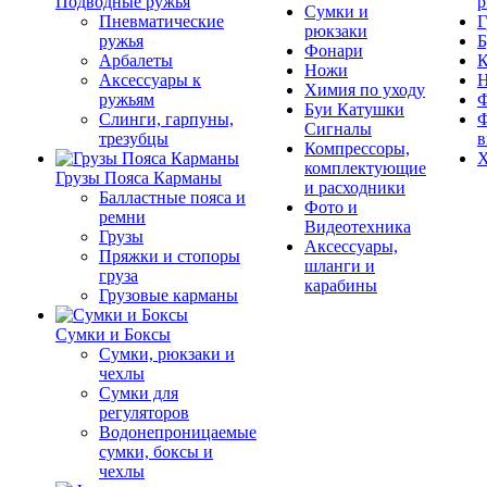
Подводные ружья
р
Сумки и
Пневматические
Г
рюкзаки
ружья
Б
Фонари
Арбалеты
К
Ножи
Аксессуары к
Химия по уходу
ружьям
Ф
Буи Катушки
Слинги, гарпуны,
Ф
Сигналы
трезубцы
в
Компрессоры,
Х
комплектующие
Грузы Пояса Карманы
и расходники
Балластные пояса и
Фото и
ремни
Видеотехника
Грузы
Аксессуары,
Пряжки и стопоры
шланги и
груза
карабины
Грузовые карманы
Сумки и Боксы
Сумки, рюкзаки и
чехлы
Сумки для
регуляторов
Водонепроницаемые
сумки, боксы и
чехлы