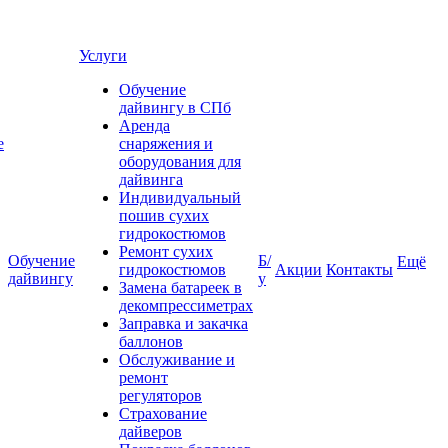
Услуги
Обучение
дайвингу в СПб
Аренда
е
снаряжения и
оборудования для
дайвинга
Индивидуальный
пошив сухих
гидрокостюмов
Ремонт сухих
Обучение
Б/
Ещё
гидрокостюмов
Акции
Контакты
дайвингу
у
Замена батареек в
декомпрессиметрах
Заправка и закачка
баллонов
Обслуживание и
ремонт
регуляторов
Страхование
дайверов