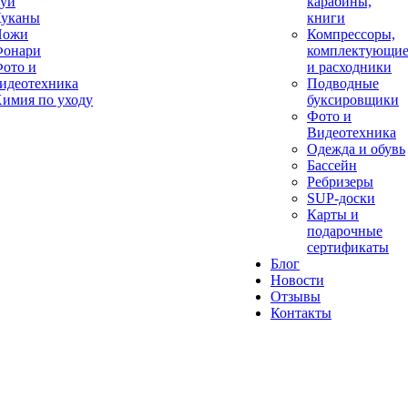
уи
карабины,
уканы
книги
Ножи
Компрессоры,
онари
комплектующи
ото и
и расходники
идеотехника
Подводные
имия по уходу
буксировщики
Фото и
Видеотехника
Одежда и обувь
Бассейн
Ребризеры
SUP-доски
Карты и
подарочные
сертификаты
Блог
Новости
Отзывы
Контакты