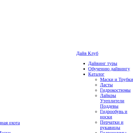
Дайв Клуб
Дайвинг туры
Обучению дайвингу
Каталог
Маски и Трубк
Ласты
Гидрокостюмы
Лайкры
Утеплители
Поддевы
Гидрообувь и
носки
Перчатки и
ная охота
рукавицы
аски
Гидрошлемы