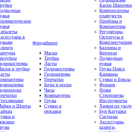
рубки
Каски Шапочки
одводные
Компенсаторы
ужья
плавучести
невматические
Приборы и
ужья
Компьютеры
рбалеты
Регуляторы,
ксессуары к
Октопусы и
ужьям
Комплектующи
Фридайвинг
линги
Баллоны и
арпуны
Маски
Вентили
резубцы
Трубки
Подводные
идрокостюмы
Ласты
ружья
аски и трубки
Гидрокостюмы
Грузы Пояса
асты
Гидрошлемы
Карманы
омпьютеры
Перчатки
Сумки и Боксы
идрошлемы
Боты и носки
Фонари
идроноски
Часы
Ножи
ерчатки
Компьютеры
Стропорезы
тепляющие
Грузы
Инструменты
айки и Шорты
Сумки и
Химия по уходу
айкра
рюкзаки
Буи Катушки
умки и
Сигналы
юкзаки
Аксессуары,
рузы
шланги,