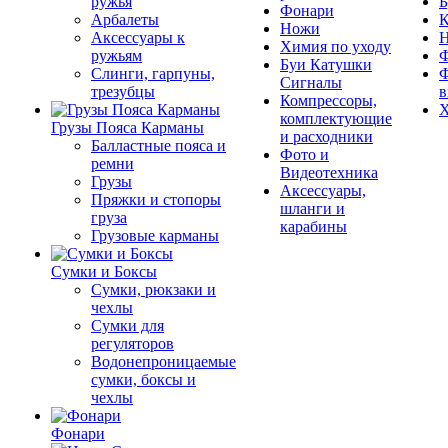
ружья
Б
Фонари
Арбалеты
К
Ножи
Аксессуары к
Химия по уходу
ружьям
Ф
Буи Катушки
Слинги, гарпуны,
Ф
Сигналы
трезубцы
в
Компрессоры,
Х
комплектующие
Грузы Пояса Карманы
и расходники
Балластные пояса и
Фото и
ремни
Видеотехника
Грузы
Аксессуары,
Пряжки и стопоры
шланги и
груза
карабины
Грузовые карманы
Сумки и Боксы
Сумки, рюкзаки и
чехлы
Сумки для
регуляторов
Водонепроницаемые
сумки, боксы и
чехлы
Фонари