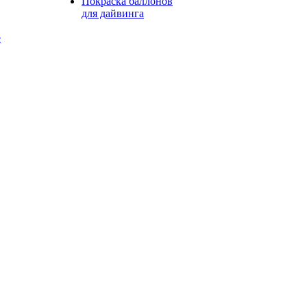
Покраска баллонов
для дайвинга
е