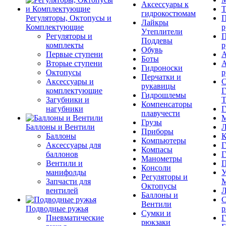
Аксессуары к
Т
гидрокостюмам
Регуляторы, Октопусы и
П
Лайкры
Комплектующие
р
Утеплители
Регуляторы и
П
Поддевы
комплекты
р
Обувь
Первые ступени
А
Боты
Вторые ступени
А
Гидроноски
Октопусы
р
Перчатки и
Аксессуары и
С
рукавицы
комплектующие
Г
Гидрошлемы
Загубники и
Т
Компенсаторы
нагубники
Г
плавучести
М
Грузы
Баллоны и Вентили
Л
Приборы
Баллоны
К
Компьютеры
Аксессуары для
Г
Компасы
баллонов
Г
Манометры
Вентили и
П
Консоли
манифолды
У
Регуляторы и
Запчасти для
М
Октопусы
вентилей
Л
Баллоны и
С
Вентили
Подводные ружья
р
Сумки и
Пневматические
Г
рюкзаки