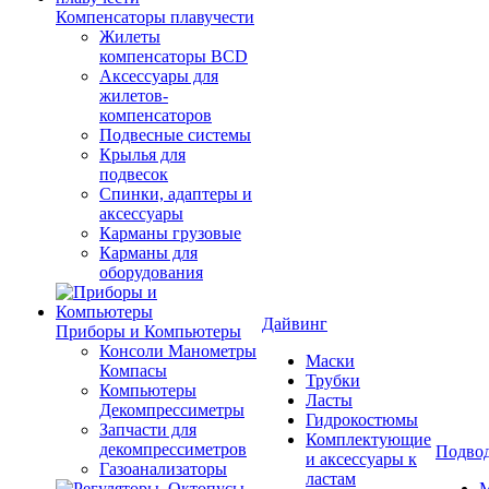
Компенсаторы плавучести
Жилеты
компенсаторы BCD
Аксессуары для
жилетов-
компенсаторов
Подвесные системы
Крылья для
подвесок
Спинки, адаптеры и
аксессуары
Карманы грузовые
Карманы для
оборудования
Дайвинг
Приборы и Компьютеры
Консоли Манометры
Маски
Компасы
Трубки
Компьютеры
Ласты
Декомпрессиметры
Гидрокостюмы
Запчасти для
Комплектующие
декомпрессиметров
Подвод
и аксессуары к
Газоанализаторы
ластам
М