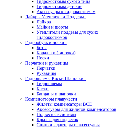
Гидрокостюмы сухого типа
Гидрокостюмы детские
Аксессуары к гидрокостюмам
Лайкры Утеплители Поддевы
Лайкра
Майки и шорты
Утеплители поддевы для сухих
гидрокостюмов
Гидрообувь и носки
Боты
Кораллки (тапочки)
Носки
Перчатки и рукавицы
Перчатки
Рукавицы
Гидрошлемы Каски Шапочки
Гидрошлемы
Каски
Банданы и шапочки
Компенсаторы плавучести
Жилеты компенсаторы BCD
Аксессуары для жилетов-компенсаторов
Подвесные системы
Крылья для подвесок
Спинки, адаптеры и аксессуары