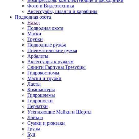
Компрессоры, комплектующие и расходники
Фото и Видеотехника
Аксессуары, шланги и карабины
Подводная охота
Назад
Подводная охота
Маски
Трубки
Подводные ружья
Пневматические ружья
Арбалеты
Аксессуары к ружьям
Слинги Гарпуны Трезубцы
Гидрокостюмы
Маски и трубки
Ласты
Компьютеры
Гидрошлемы
Гидроноски
Перчатки
Утепляющие Майки и Шорты
Лайкра
Сумки и рюкзаки
Грузы
Буи