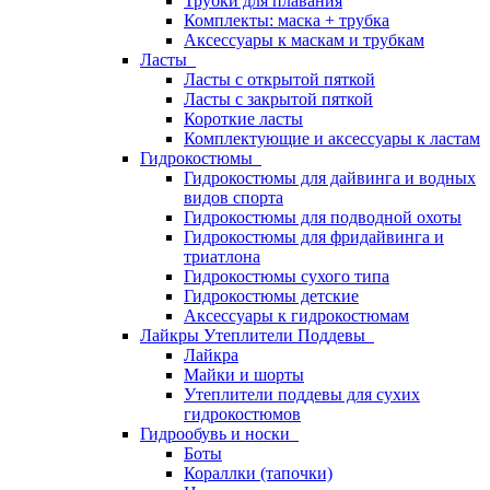
Трубки для плавания
Комплекты: маска + трубка
Аксессуары к маскам и трубкам
Ласты
Ласты с открытой пяткой
Ласты с закрытой пяткой
Короткие ласты
Комплектующие и аксессуары к ластам
Гидрокостюмы
Гидрокостюмы для дайвинга и водных
видов спорта
Гидрокостюмы для подводной охоты
Гидрокостюмы для фридайвинга и
триатлона
Гидрокостюмы сухого типа
Гидрокостюмы детские
Аксессуары к гидрокостюмам
Лайкры Утеплители Поддевы
Лайкра
Майки и шорты
Утеплители поддевы для сухих
гидрокостюмов
Гидрообувь и носки
Боты
Кораллки (тапочки)