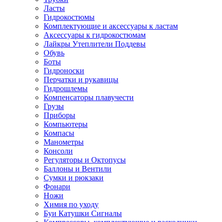
Ласты
Гидрокостюмы
Комплектующие и аксессуары к ластам
Аксессуары к гидрокостюмам
Лайкры Утеплители Поддевы
Обувь
Боты
Гидроноски
Перчатки и рукавицы
Гидрошлемы
Компенсаторы плавучести
Грузы
Приборы
Компьютеры
Компасы
Манометры
Консоли
Регуляторы и Октопусы
Баллоны и Вентили
Сумки и рюкзаки
Фонари
Ножи
Химия по уходу
Буи Катушки Сигналы