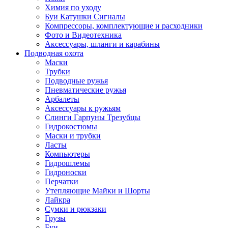
Химия по уходу
Буи Катушки Сигналы
Компрессоры, комплектующие и расходники
Фото и Видеотехника
Аксессуары, шланги и карабины
Подводная охота
Маски
Трубки
Подводные ружья
Пневматические ружья
Арбалеты
Аксессуары к ружьям
Слинги Гарпуны Трезубцы
Гидрокостюмы
Маски и трубки
Ласты
Компьютеры
Гидрошлемы
Гидроноски
Перчатки
Утепляющие Майки и Шорты
Лайкра
Сумки и рюкзаки
Грузы
Буи