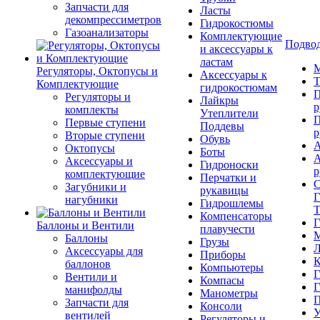
Запчасти для
Ласты
декомпрессиметров
Гидрокостюмы
Газоанализаторы
Комплектующие
Подвод
и аксессуары к
ластам
М
Регуляторы, Октопусы и
Аксессуары к
Т
Комплектующие
гидрокостюмам
П
Регуляторы и
Лайкры
р
комплекты
Утеплители
П
Первые ступени
Поддевы
р
Вторые ступени
Обувь
А
Октопусы
Боты
А
Аксессуары и
Гидроноски
р
комплектующие
Перчатки и
С
Загубники и
рукавицы
Г
нагубники
Гидрошлемы
Т
Компенсаторы
Г
Баллоны и Вентили
плавучести
М
Баллоны
Грузы
Л
Аксессуары для
Приборы
К
баллонов
Компьютеры
Г
Вентили и
Компасы
Г
манифолды
Манометры
П
Запчасти для
Консоли
У
вентилей
Регуляторы и