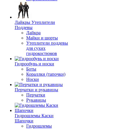
Лайкры Утеплители
Поддевы
Лайкра
Майки и шорты
Утеплители поддевы
для сухих
гидрокостюмов
Гидрообувь и носки
Боты
Кораллки (тапочки)
Носки
Перчатки и рукавицы
Перчатки
Рукавицы
Гидрошлемы Каски
Шапочки
Гидрошлемы