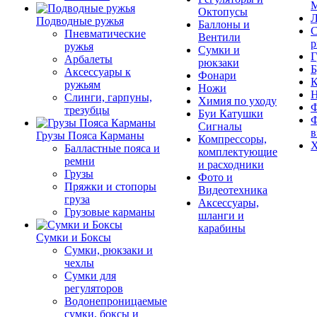
М
Октопусы
Л
Подводные ружья
Баллоны и
С
Пневматические
Вентили
р
ружья
Сумки и
Г
Арбалеты
рюкзаки
Б
Аксессуары к
Фонари
К
ружьям
Ножи
Слинги, гарпуны,
Химия по уходу
Ф
трезубцы
Буи Катушки
Ф
Сигналы
в
Грузы Пояса Карманы
Компрессоры,
Х
Балластные пояса и
комплектующие
ремни
и расходники
Грузы
Фото и
Пряжки и стопоры
Видеотехника
груза
Аксессуары,
Грузовые карманы
шланги и
карабины
Сумки и Боксы
Сумки, рюкзаки и
чехлы
Сумки для
регуляторов
Водонепроницаемые
сумки, боксы и