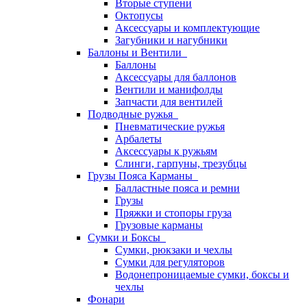
Вторые ступени
Октопусы
Аксессуары и комплектующие
Загубники и нагубники
Баллоны и Вентили
Баллоны
Аксессуары для баллонов
Вентили и манифолды
Запчасти для вентилей
Подводные ружья
Пневматические ружья
Арбалеты
Аксессуары к ружьям
Слинги, гарпуны, трезубцы
Грузы Пояса Карманы
Балластные пояса и ремни
Грузы
Пряжки и стопоры груза
Грузовые карманы
Сумки и Боксы
Сумки, рюкзаки и чехлы
Сумки для регуляторов
Водонепроницаемые сумки, боксы и
чехлы
Фонари