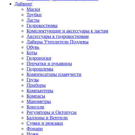
Дайвинг
Маски
Трубки
Ласты
Гидрокостюмы
Комплектующие и аксессуары к ластам
Аксессуары к гидрокостюмам
Лайкры Утеплители Поддевы
Обувь
Боты
Гидроноски
Перчатки и рукавицы
Гидрошлемы
Компенсаторы плавучести
Грузы
Приборы
Компьютеры
Компасы
Манометры
Консоли
Регуляторы и Октопусы
Баллоны и Вентили
Сумки и рюкзаки
Фонари
Ножи