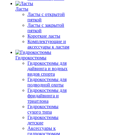
Ласты
Ласты с открытой
пяткой
Ласты с закрытой
пяткой
Короткие ласты
Комплектующие и
аксессуары к ластам
Гидрокостюмы
Гидрокостюмы для
дайвинга и водных
видов спорта
Гидрокостюмы для
подводной охоты
Гидрокостюмы для
фридайвинга и
триатлона
Гидрокостюмы
сухого типа
Гидрокостюмы
детские
Аксессуары к
гидрокостюмам