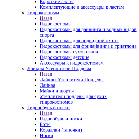
Короткие ласты
Комплектующие и аксессуары к ластам
Гидрокостюмы
Назад
Гидрокостюмы
Гидрокостюмы для дайвинга и водных видов
спорта
Гидрокостюмы для подводной охоты
Гидрокостюмы для фридайвинга и триатлона
Гидрокостюмы сухого типа
Гидрокостюмы детские
Аксессуары к гидрокостюмам
Лайкры Утеплители Поддевы
Назад
Лайкры Утеплители Поддевы
Лайкра
Майки и шорты
Утеплители поддевы для сухих
гидрокостюмов
Гидрообувь и носки
Назад
Гидрообувь и носки
Боты
Кораллки (тапочки)
Носки