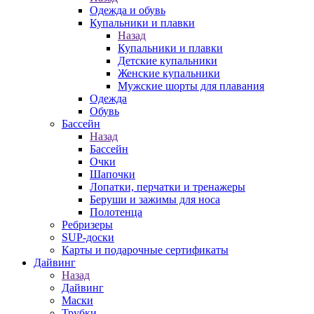
Одежда и обувь
Купальники и плавки
Назад
Купальники и плавки
Детские купальники
Женские купальники
Мужские шорты для плавания
Одежда
Обувь
Бассейн
Назад
Бассейн
Очки
Шапочки
Лопатки, перчатки и тренажеры
Беруши и зажимы для носа
Полотенца
Ребризеры
SUP-доски
Карты и подарочные сертификаты
Дайвинг
Назад
Дайвинг
Маски
Трубки