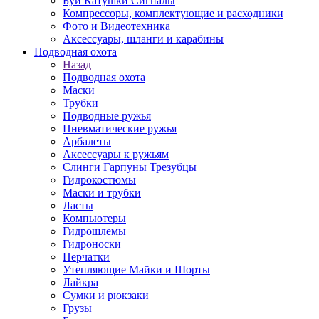
Буи Катушки Сигналы
Компрессоры, комплектующие и расходники
Фото и Видеотехника
Аксессуары, шланги и карабины
Подводная охота
Назад
Подводная охота
Маски
Трубки
Подводные ружья
Пневматические ружья
Арбалеты
Аксессуары к ружьям
Слинги Гарпуны Трезубцы
Гидрокостюмы
Маски и трубки
Ласты
Компьютеры
Гидрошлемы
Гидроноски
Перчатки
Утепляющие Майки и Шорты
Лайкра
Сумки и рюкзаки
Грузы