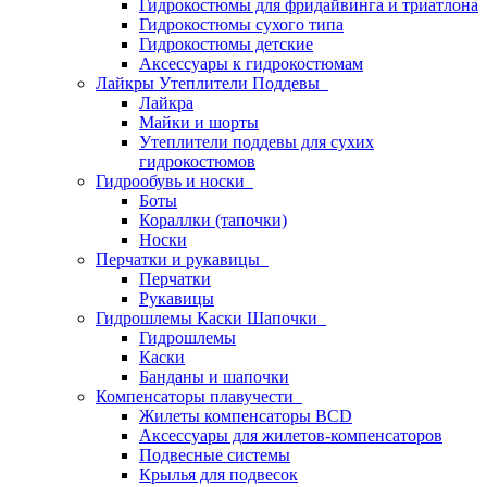
Гидрокостюмы для фридайвинга и триатлона
Гидрокостюмы сухого типа
Гидрокостюмы детские
Аксессуары к гидрокостюмам
Лайкры Утеплители Поддевы
Лайкра
Майки и шорты
Утеплители поддевы для сухих
гидрокостюмов
Гидрообувь и носки
Боты
Кораллки (тапочки)
Носки
Перчатки и рукавицы
Перчатки
Рукавицы
Гидрошлемы Каски Шапочки
Гидрошлемы
Каски
Банданы и шапочки
Компенсаторы плавучести
Жилеты компенсаторы BCD
Аксессуары для жилетов-компенсаторов
Подвесные системы
Крылья для подвесок