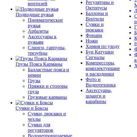
Регуляторы и
вентилей
М
Октопусы
Л
Баллоны и
Подводные ружья
С
Вентили
Пневматические
р
Сумки и
ружья
Г
рюкзаки
Арбалеты
Б
Фонари
Аксессуары к
К
Ножи
ружьям
Химия по уходу
Слинги, гарпуны,
Ф
Буи Катушки
трезубцы
Ф
Сигналы
в
Компрессоры,
Грузы Пояса Карманы
Х
комплектующие
Балластные пояса и
и расходники
ремни
Фото и
Грузы
Видеотехника
Пряжки и стопоры
Аксессуары,
груза
шланги и
Грузовые карманы
карабины
Сумки и Боксы
Сумки, рюкзаки и
чехлы
Сумки для
регуляторов
Водонепроницаемые