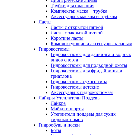
Диоптрические линзы
Трубки для плавания
Комплекты: маска + трубка
Аксессуары к маскам и трубкам
Ласты
Ласты с открытой пяткой
Ласты с закрытой пяткой
Короткие ласты
Комплектующие и аксессуары к ластам
Гидрокостюмы
Гидрокостюмы для дайвинга и водных
видов спорта
Гидрокостюмы для подводной охоты
Гидрокостюмы для фридайвинга и
триатлона
Гидрокостюмы сухого типа
Гидрокостюмы детские
Аксессуары к гидрокостюмам
Лайкры Утеплители Поддевы
Лайкра
Майки и шорты
Утеплители поддевы для сухих
гидрокостюмов
Гидрообувь и носки
Боты