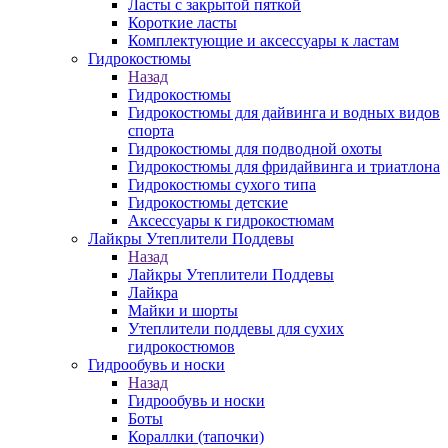
Ласты с закрытой пяткой
Короткие ласты
Комплектующие и аксессуары к ластам
Гидрокостюмы
Назад
Гидрокостюмы
Гидрокостюмы для дайвинга и водных видов
спорта
Гидрокостюмы для подводной охоты
Гидрокостюмы для фридайвинга и триатлона
Гидрокостюмы сухого типа
Гидрокостюмы детские
Аксессуары к гидрокостюмам
Лайкры Утеплители Поддевы
Назад
Лайкры Утеплители Поддевы
Лайкра
Майки и шорты
Утеплители поддевы для сухих
гидрокостюмов
Гидрообувь и носки
Назад
Гидрообувь и носки
Боты
Кораллки (тапочки)