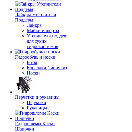
Лайкры Утеплители
Поддевы
Лайкра
Майки и шорты
Утеплители поддевы
для сухих
гидрокостюмов
Гидрообувь и носки
Боты
Кораллки (тапочки)
Носки
Перчатки и рукавицы
Перчатки
Рукавицы
Гидрошлемы Каски
Шапочки