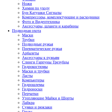
Ножи
Химия по уходу
Буи Катушки Сигналы
Компрессоры, комплектующие и расходники
Фото и Видеотехника
Аксессуары, шланги и карабины
Подводная охота
Маски
Трубки
Подводные ружья
Пневматические ружья
Арбалеты
Аксессуары к ружьям
Слинги Гарпуны Трезубцы
Гидрокостюмы
Маски и трубки
Ласты
Компьютеры
Гидрошлемы
Гидроноски
Перчатки
Утепляющие Майки и Шорты
Лайкра
Сумки и рюкзаки
Грузы