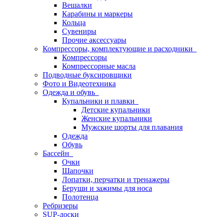
Вешалки
Карабины и маркеры
Кольца
Сувениры
Прочие аксессуары
Компрессоры, комплектующие и расходники
Компрессоры
Компрессорные масла
Подводные буксировщики
Фото и Видеотехника
Одежда и обувь
Купальники и плавки
Детские купальники
Женские купальники
Мужские шорты для плавания
Одежда
Обувь
Бассейн
Очки
Шапочки
Лопатки, перчатки и тренажеры
Беруши и зажимы для носа
Полотенца
Ребризеры
SUP-доски