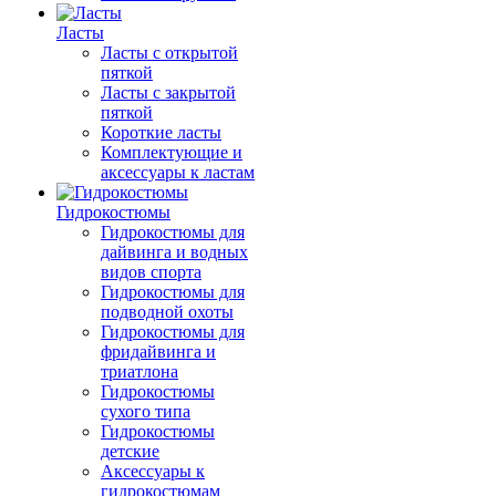
Ласты
Ласты с открытой
пяткой
Ласты с закрытой
пяткой
Короткие ласты
Комплектующие и
аксессуары к ластам
Гидрокостюмы
Гидрокостюмы для
дайвинга и водных
видов спорта
Гидрокостюмы для
подводной охоты
Гидрокостюмы для
фридайвинга и
триатлона
Гидрокостюмы
сухого типа
Гидрокостюмы
детские
Аксессуары к
гидрокостюмам