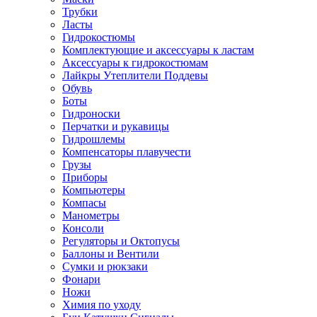
Трубки
Ласты
Гидрокостюмы
Комплектующие и аксессуары к ластам
Аксессуары к гидрокостюмам
Лайкры Утеплители Поддевы
Обувь
Боты
Гидроноски
Перчатки и рукавицы
Гидрошлемы
Компенсаторы плавучести
Грузы
Приборы
Компьютеры
Компасы
Манометры
Консоли
Регуляторы и Октопусы
Баллоны и Вентили
Сумки и рюкзаки
Фонари
Ножи
Химия по уходу