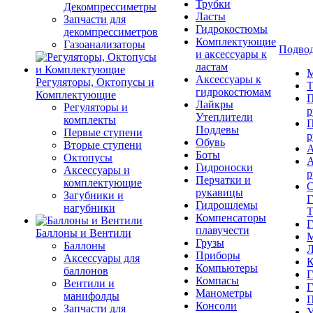
Трубки
Декомпрессиметры
Ласты
Запчасти для
Гидрокостюмы
декомпрессиметров
Комплектующие
Газоанализаторы
Подвод
и аксессуары к
ластам
М
Аксессуары к
Регуляторы, Октопусы и
Т
гидрокостюмам
Комплектующие
П
Лайкры
Регуляторы и
р
Утеплители
комплекты
П
Поддевы
Первые ступени
р
Обувь
Вторые ступени
А
Боты
Октопусы
А
Гидроноски
Аксессуары и
р
Перчатки и
комплектующие
С
рукавицы
Загубники и
Г
Гидрошлемы
нагубники
Т
Компенсаторы
Г
плавучести
Баллоны и Вентили
М
Грузы
Баллоны
Л
Приборы
Аксессуары для
К
Компьютеры
баллонов
Г
Компасы
Вентили и
Г
Манометры
манифолды
П
Консоли
Запчасти для
У