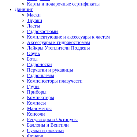
Карты и подарочные сертификаты
Дайвинг
Маски
Трубки
Ласты
Гидрокостюмы
Комплектующие и аксессуары к ластам
Аксессуары к гидрокостюмам
Лайкры Утеплители Поддевы
Обувь
Боты
Гидроноски
Перчатки и рукавицы
Гидрошлемы
Компенсаторы плавучести
Грузы
Приборы
Компьютеры
Компасы
Манометры
Консоли
Регуляторы и Октопусы
Баллоны и Вентили
Сумки и рюкзаки
Фонари