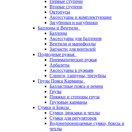
Первые ступени
Вторые ступени
Октопусы
Аксессуары и комплектующие
Загубники и нагубники
Баллоны и Вентили
Баллоны
Аксессуары для баллонов
Вентили и манифолды
Запчасти для вентилей
Подводные ружья
Пневматические ружья
Арбалеты
Аксессуары к ружьям
Слинги, гарпуны, трезубцы
Грузы Пояса Карманы
Балластные пояса и ремни
Грузы
Пряжки и стопоры груза
Грузовые карманы
Сумки и Боксы
Сумки, рюкзаки и чехлы
Сумки для регуляторов
Водонепроницаемые сумки, боксы и
чехлы