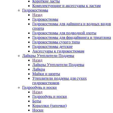
Короткие ласты
Комплектующие и аксессуары к ластам
Гидрокостюмы
Назад
Гидрокостюмы
Гидрокостюмы для дайвинга и водных видов
спорта
Гидрокостюмы для подводной охоты
Гидрокостюмы для фридайвинга и триатлона
Гидрокостюмы сухого типа
Гидрокостюмы детские
Аксессуары к гидрокостюмам
Лайкры Утеплители Поддевы
Назад
Лайкры Утеплители Поддевы
Лайкра
Майки и шорты
Утеплители поддевы для сухих
гидрокостюмов
Гидрообувь и носки
Назад
Гидрообувь и носки
Боты
Кораллки (тапочки)
Носки