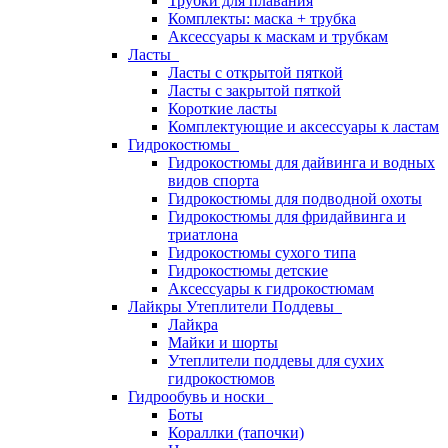
Трубки для плавания
Комплекты: маска + трубка
Аксессуары к маскам и трубкам
Ласты
Ласты с открытой пяткой
Ласты с закрытой пяткой
Короткие ласты
Комплектующие и аксессуары к ластам
Гидрокостюмы
Гидрокостюмы для дайвинга и водных
видов спорта
Гидрокостюмы для подводной охоты
Гидрокостюмы для фридайвинга и
триатлона
Гидрокостюмы сухого типа
Гидрокостюмы детские
Аксессуары к гидрокостюмам
Лайкры Утеплители Поддевы
Лайкра
Майки и шорты
Утеплители поддевы для сухих
гидрокостюмов
Гидрообувь и носки
Боты
Кораллки (тапочки)