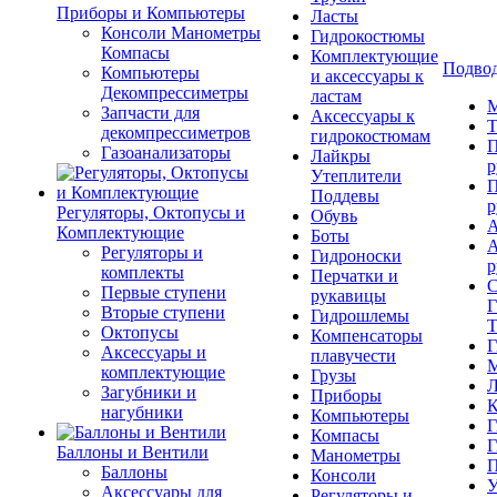
Приборы и Компьютеры
Ласты
Консоли Манометры
Гидрокостюмы
Компасы
Комплектующие
Подвод
Компьютеры
и аксессуары к
Декомпрессиметры
ластам
М
Запчасти для
Аксессуары к
Т
декомпрессиметров
гидрокостюмам
П
Газоанализаторы
Лайкры
р
Утеплители
П
Поддевы
р
Регуляторы, Октопусы и
Обувь
А
Комплектующие
Боты
А
Регуляторы и
Гидроноски
р
комплекты
Перчатки и
С
Первые ступени
рукавицы
Г
Вторые ступени
Гидрошлемы
Т
Октопусы
Компенсаторы
Г
Аксессуары и
плавучести
М
комплектующие
Грузы
Л
Загубники и
Приборы
К
нагубники
Компьютеры
Г
Компасы
Г
Баллоны и Вентили
Манометры
П
Баллоны
Консоли
У
Аксессуары для
Регуляторы и