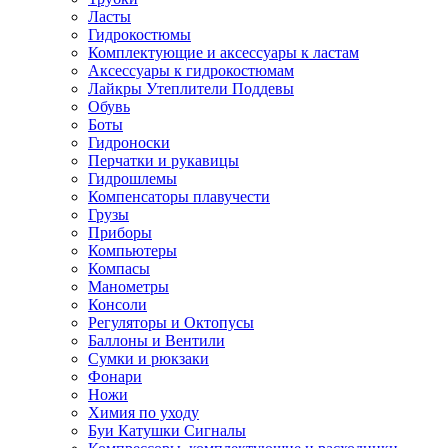
Ласты
Гидрокостюмы
Комплектующие и аксессуары к ластам
Аксессуары к гидрокостюмам
Лайкры Утеплители Поддевы
Обувь
Боты
Гидроноски
Перчатки и рукавицы
Гидрошлемы
Компенсаторы плавучести
Грузы
Приборы
Компьютеры
Компасы
Манометры
Консоли
Регуляторы и Октопусы
Баллоны и Вентили
Сумки и рюкзаки
Фонари
Ножи
Химия по уходу
Буи Катушки Сигналы