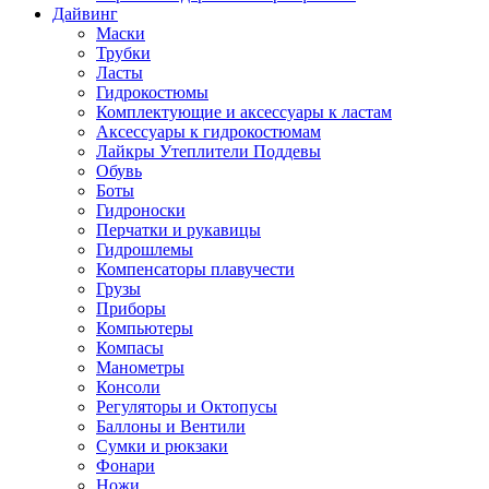
Дайвинг
Маски
Трубки
Ласты
Гидрокостюмы
Комплектующие и аксессуары к ластам
Аксессуары к гидрокостюмам
Лайкры Утеплители Поддевы
Обувь
Боты
Гидроноски
Перчатки и рукавицы
Гидрошлемы
Компенсаторы плавучести
Грузы
Приборы
Компьютеры
Компасы
Манометры
Консоли
Регуляторы и Октопусы
Баллоны и Вентили
Сумки и рюкзаки
Фонари
Ножи