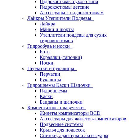
Гидрокостюмы сухого типа
Гидрокостюмы детские
Аксессуары к гидрокостюмам
Лайкры Утеплители Поддевы
Лайкра
Майки и шорты
Утеплители поддевы для сухих
гидрокостюмов
Гидрообувь и носки
Боты
Кораллки (тапочки)
Носки
Перчатки и рукавицы
Перчатки
Рукавицы
Гидрошлемы Каски Шапочки
Гидрошлемы
Каски
Банданы и шапочки
Компенсаторы плавучести
Жилеты компенсаторы BCD
Аксессуары для жилетов-компенсаторов
Подвесные системы
Крылья для подвесок
Спинки, адаптеры и аксессуары