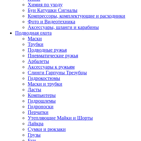
Химия по уходу
Буи Катушки Сигналы
Компрессоры, комплектующие и расходники
Фото и Видеотехника
Аксессуары, шланги и карабины
Подводная охота
Маски
Трубки
Подводные ружья
Пневматические ружья
Арбалеты
Аксессуары к ружьям
Слинги Гарпуны Трезубцы
Гидрокостюмы
Маски и трубки
Ласты
Компьютеры
Гидрошлемы
Гидроноски
Перчатки
Утепляющие Майки и Шорты
Лайкра
Сумки и рюкзаки
Грузы
Буи