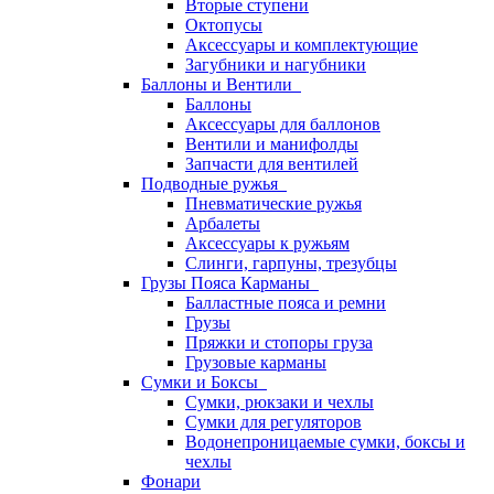
Вторые ступени
Октопусы
Аксессуары и комплектующие
Загубники и нагубники
Баллоны и Вентили
Баллоны
Аксессуары для баллонов
Вентили и манифолды
Запчасти для вентилей
Подводные ружья
Пневматические ружья
Арбалеты
Аксессуары к ружьям
Слинги, гарпуны, трезубцы
Грузы Пояса Карманы
Балластные пояса и ремни
Грузы
Пряжки и стопоры груза
Грузовые карманы
Сумки и Боксы
Сумки, рюкзаки и чехлы
Сумки для регуляторов
Водонепроницаемые сумки, боксы и
чехлы
Фонари