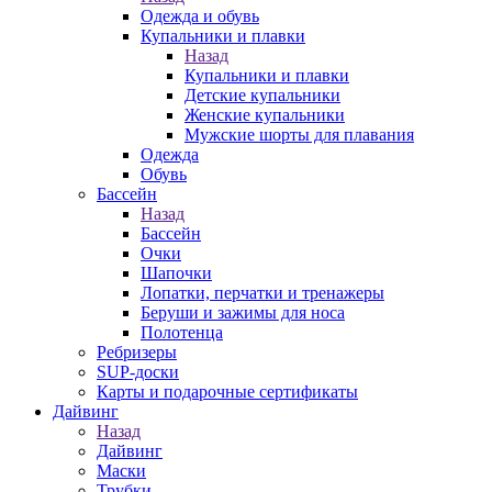
Одежда и обувь
Купальники и плавки
Назад
Купальники и плавки
Детские купальники
Женские купальники
Мужские шорты для плавания
Одежда
Обувь
Бассейн
Назад
Бассейн
Очки
Шапочки
Лопатки, перчатки и тренажеры
Беруши и зажимы для носа
Полотенца
Ребризеры
SUP-доски
Карты и подарочные сертификаты
Дайвинг
Назад
Дайвинг
Маски
Трубки