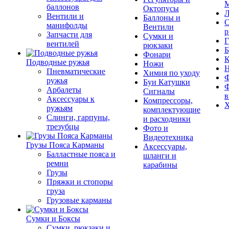
М
баллонов
Октопусы
Л
Вентили и
Баллоны и
С
манифолды
Вентили
р
Запчасти для
Сумки и
Г
вентилей
рюкзаки
Б
Фонари
К
Подводные ружья
Ножи
Пневматические
Химия по уходу
Ф
ружья
Буи Катушки
Ф
Арбалеты
Сигналы
в
Аксессуары к
Компрессоры,
Х
ружьям
комплектующие
Слинги, гарпуны,
и расходники
трезубцы
Фото и
Видеотехника
Грузы Пояса Карманы
Аксессуары,
Балластные пояса и
шланги и
ремни
карабины
Грузы
Пряжки и стопоры
груза
Грузовые карманы
Сумки и Боксы
Сумки, рюкзаки и