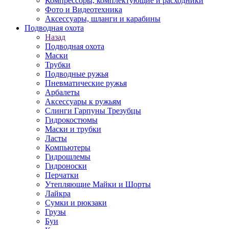
Компрессоры, комплектующие и расходники
Фото и Видеотехника
Аксессуары, шланги и карабины
Подводная охота
Назад
Подводная охота
Маски
Трубки
Подводные ружья
Пневматические ружья
Арбалеты
Аксессуары к ружьям
Слинги Гарпуны Трезубцы
Гидрокостюмы
Маски и трубки
Ласты
Компьютеры
Гидрошлемы
Гидроноски
Перчатки
Утепляющие Майки и Шорты
Лайкра
Сумки и рюкзаки
Грузы
Буи