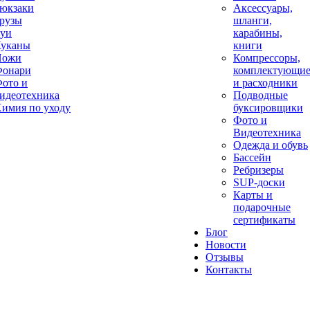
юкзаки
Аксессуары,
рузы
шланги,
уи
карабины,
уканы
книги
Ножи
Компрессоры,
онари
комплектующи
ото и
и расходники
идеотехника
Подводные
имия по уходу
буксировщики
Фото и
Видеотехника
Одежда и обувь
Бассейн
Ребризеры
SUP-доски
Карты и
подарочные
сертификаты
Блог
Новости
Отзывы
Контакты