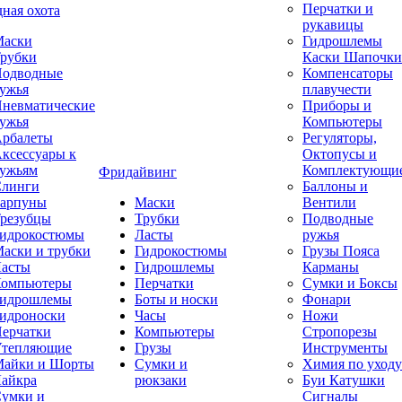
Перчатки и
ная охота
рукавицы
аски
Гидрошлемы
рубки
Каски Шапочки
одводные
Компенсаторы
ужья
плавучести
невматические
Приборы и
ужья
Компьютеры
рбалеты
Регуляторы,
ксессуары к
Октопусы и
ужьям
Комплектующи
Фридайвинг
линги
Баллоны и
арпуны
Маски
Вентили
резубцы
Трубки
Подводные
идрокостюмы
Ласты
ружья
аски и трубки
Гидрокостюмы
Грузы Пояса
асты
Гидрошлемы
Карманы
омпьютеры
Перчатки
Сумки и Боксы
идрошлемы
Боты и носки
Фонари
идроноски
Часы
Ножи
ерчатки
Компьютеры
Стропорезы
тепляющие
Грузы
Инструменты
айки и Шорты
Сумки и
Химия по уходу
айкра
рюкзаки
Буи Катушки
умки и
Сигналы