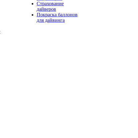
Страхование
дайверов
Покраска баллонов
для дайвинга
е