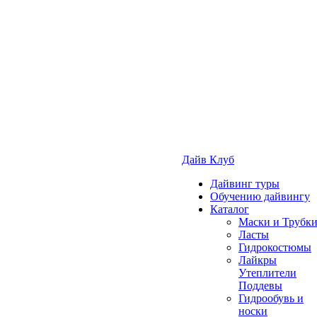
Дайв Клуб
Дайвинг туры
Обучению дайвингу
Каталог
Маски и Трубк
Ласты
Гидрокостюмы
Лайкры
Утеплители
Поддевы
Гидрообувь и
носки