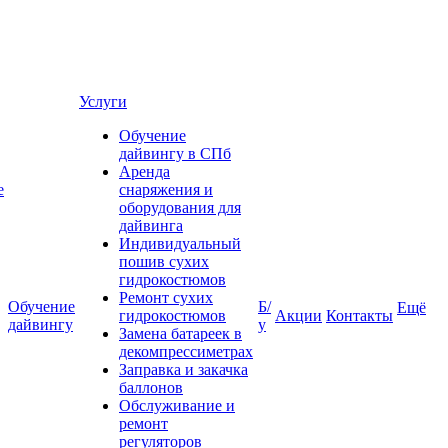
Услуги
Обучение
дайвингу в СПб
Аренда
е
снаряжения и
оборудования для
дайвинга
Индивидуальный
пошив сухих
гидрокостюмов
Ремонт сухих
Обучение
Б/
Ещё
гидрокостюмов
Акции
Контакты
дайвингу
у
Замена батареек в
декомпрессиметрах
Заправка и закачка
баллонов
Обслуживание и
ремонт
регуляторов