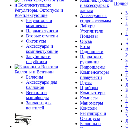
Комплектующие
Подвод
и аксессуары к
Регуляторы, Октопусы и
ластам
М
Комплектующие
Аксессуары к
Т
Регуляторы и
гидрокостюмам
П
комплекты
Лайкры
р
Первые ступени
Утеплители
П
Вторые ступени
Поддевы
р
Октопусы
Обувь
А
Аксессуары и
Боты
А
комплектующие
Гидроноски
р
Загубники и
Перчатки и
С
нагубники
рукавицы
Г
Гидрошлемы
Т
Баллоны и Вентили
Компенсаторы
Г
Баллоны
плавучести
М
Аксессуары для
Грузы
Л
баллонов
Приборы
К
Вентили и
Компьютеры
Г
манифолды
Компасы
Г
Запчасти для
Манометры
П
вентилей
Консоли
У
Регуляторы и
М
Октопусы
Л
Баллоны и
С