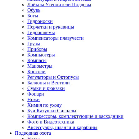
Лайкры Утеплители Поддевы
Обувь
Боты
Гидроноски
Перчатки и рукавицы
Гидрошлемы
Компенсаторы плавучести
Грузы
Приборы
Компьютеры
Компасы
Манометры
Консоли
Регуляторы и Октопусы
Баллоны и Вентили
Сумки и рюкзаки
Фонари
Ножи
Химия по уходу
Буи Катушки Сигналы
Компрессоры, комплектующие и расходники
Фото и Видеотехника
Аксессуары, шланги и карабины
Подводная охота
Назад