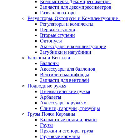
Компьютеры Декомпрессиметры
Запчасти для декомпрессиметров
Газоанализаторы
Регуляторы, Октопусы и Комплектующие
Регуляторы и комплекты
Первые ступени
Вторые ступени
Октопусы
Аксессуары и комплектующие
Загубники и нагубники
Баллоны и Вентили
Баллоны
Аксессуары для баллонов
Вентили и манифолды
Запчасти для вентилей
Подводные ружья
Пневматические ружья
Арбалеты
Аксессуары к ружьям
Слинги, гарпуны, трезубцы
Грузы Пояса Карманы
Балластные пояса и ремни
Грузы
Пряжки и стопоры груза
Грузовые карманы