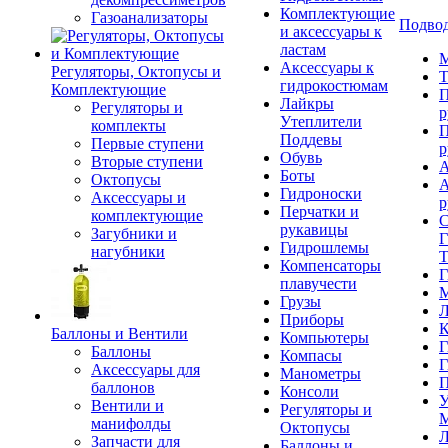
Комплектующие
Газоанализаторы
Подвод
и аксессуары к
ластам
М
Аксессуары к
Регуляторы, Октопусы и
Т
гидрокостюмам
Комплектующие
П
Лайкры
Регуляторы и
р
Утеплители
комплекты
П
Поддевы
Первые ступени
р
Обувь
Вторые ступени
А
Боты
Октопусы
А
Гидроноски
Аксессуары и
р
Перчатки и
комплектующие
С
рукавицы
Загубники и
Г
Гидрошлемы
нагубники
Т
Компенсаторы
Г
плавучести
М
Грузы
Л
Приборы
К
Баллоны и Вентили
Компьютеры
Г
Баллоны
Компасы
Г
Аксессуары для
Манометры
П
баллонов
Консоли
У
Вентили и
Регуляторы и
М
манифолды
Октопусы
Л
Запчасти для
Баллоны и