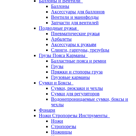
Баллоны и Вентили
Баллоны
Аксессуары для баллонов
Вентили и манифолды
Запчасти для вентилей
Подводные ружья
Пневматические ружья
Арбалеты
Аксессуары к ружьям
Слинги, гарпуны, трезубцы
Грузы Пояса Карманы
Балластные пояса и ремни
Грузы
Пряжки и стопоры груза
Грузовые карманы
Сумки и Боксы
Сумки, рюкзаки и чехлы
Сумки для регуляторов
Водонепроницаемые сумки, боксы и
чехлы
Фонари
Ножи Стропорезы Инструменты
Ножи
Стропорезы
Ножницы