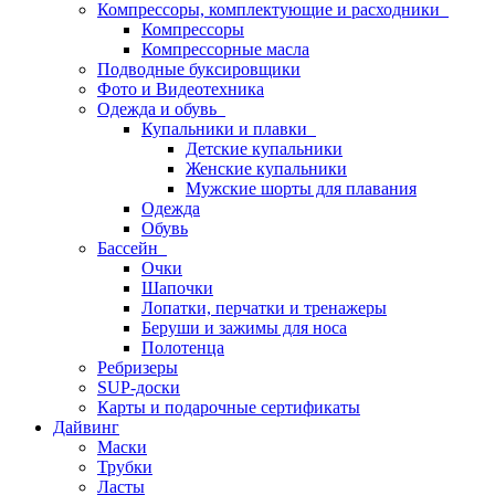
Компрессоры, комплектующие и расходники
Компрессоры
Компрессорные масла
Подводные буксировщики
Фото и Видеотехника
Одежда и обувь
Купальники и плавки
Детские купальники
Женские купальники
Мужские шорты для плавания
Одежда
Обувь
Бассейн
Очки
Шапочки
Лопатки, перчатки и тренажеры
Беруши и зажимы для носа
Полотенца
Ребризеры
SUP-доски
Карты и подарочные сертификаты
Дайвинг
Маски
Трубки
Ласты