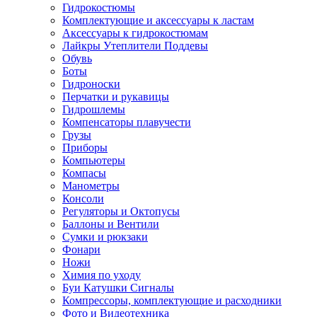
Гидрокостюмы
Комплектующие и аксессуары к ластам
Аксессуары к гидрокостюмам
Лайкры Утеплители Поддевы
Обувь
Боты
Гидроноски
Перчатки и рукавицы
Гидрошлемы
Компенсаторы плавучести
Грузы
Приборы
Компьютеры
Компасы
Манометры
Консоли
Регуляторы и Октопусы
Баллоны и Вентили
Сумки и рюкзаки
Фонари
Ножи
Химия по уходу
Буи Катушки Сигналы
Компрессоры, комплектующие и расходники
Фото и Видеотехника