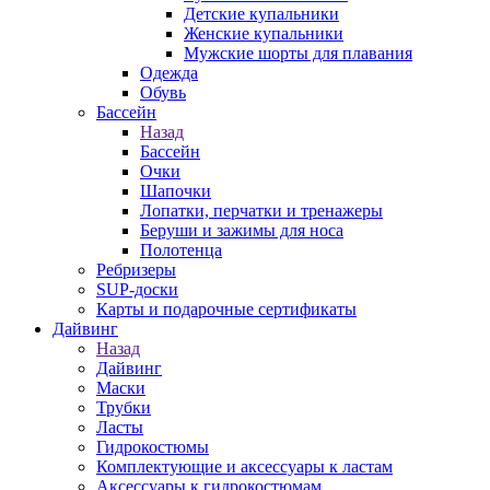
Детские купальники
Женские купальники
Мужские шорты для плавания
Одежда
Обувь
Бассейн
Назад
Бассейн
Очки
Шапочки
Лопатки, перчатки и тренажеры
Беруши и зажимы для носа
Полотенца
Ребризеры
SUP-доски
Карты и подарочные сертификаты
Дайвинг
Назад
Дайвинг
Маски
Трубки
Ласты
Гидрокостюмы
Комплектующие и аксессуары к ластам
Аксессуары к гидрокостюмам