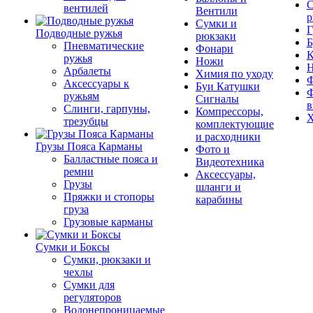
С
вентилей
Вентили
р
Сумки и
Г
Подводные ружья
рюкзаки
Б
Пневматические
Фонари
К
ружья
Ножи
Арбалеты
Химия по уходу
Ф
Аксессуары к
Буи Катушки
Ф
ружьям
Сигналы
в
Слинги, гарпуны,
Компрессоры,
Х
трезубцы
комплектующие
и расходники
Грузы Пояса Карманы
Фото и
Балластные пояса и
Видеотехника
ремни
Аксессуары,
Грузы
шланги и
Пряжки и стопоры
карабины
груза
Грузовые карманы
Сумки и Боксы
Сумки, рюкзаки и
чехлы
Сумки для
регуляторов
Водонепроницаемые