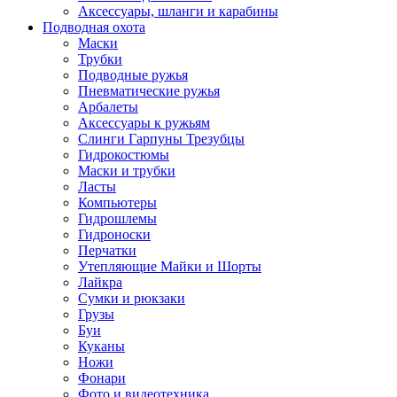
Аксессуары, шланги и карабины
Подводная охота
Маски
Трубки
Подводные ружья
Пневматические ружья
Арбалеты
Аксессуары к ружьям
Слинги Гарпуны Трезубцы
Гидрокостюмы
Маски и трубки
Ласты
Компьютеры
Гидрошлемы
Гидроноски
Перчатки
Утепляющие Майки и Шорты
Лайкра
Сумки и рюкзаки
Грузы
Буи
Куканы
Ножи
Фонари
Фото и видеотехника