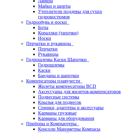
Лайкра
Майки и шорты
Утеплители поддевы для сухих
гидрокостюмов
Гидрообувь и носки
Боты
Кораллки (тапочки)
Носки
Перчатки и рукавицы
Перчатки
Рукавицы
Гидрошлемы Каски Шапочки
Гидрошлемы
Каски
Банданы и шапочки
Компенсаторы плавучести
Жилеты компенсаторы BCD
Аксессуары для жилетов-компенсаторов
Подвесные системы
Крылья для подвесок
Спинки, адаптеры и аксессуары
Карманы грузовые
Карманы для оборудования
Приборы и Компьютеры
Консоли Манометры Компасы