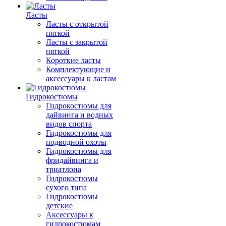
Ласты
Ласты с открытой
пяткой
Ласты с закрытой
пяткой
Короткие ласты
Комплектующие и
аксессуары к ластам
Гидрокостюмы
Гидрокостюмы для
дайвинга и водных
видов спорта
Гидрокостюмы для
подводной охоты
Гидрокостюмы для
фридайвинга и
триатлона
Гидрокостюмы
сухого типа
Гидрокостюмы
детские
Аксессуары к
гидрокостюмам