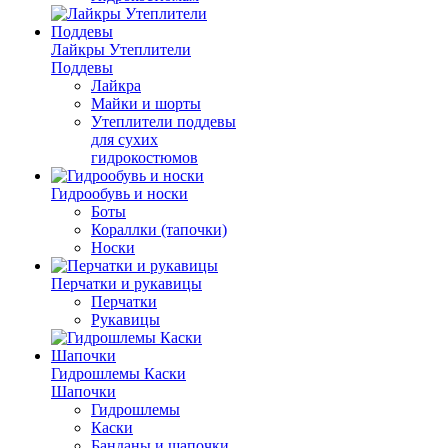
Лайкры Утеплители
Поддевы
Лайкра
Майки и шорты
Утеплители поддевы
для сухих
гидрокостюмов
Гидрообувь и носки
Боты
Кораллки (тапочки)
Носки
Перчатки и рукавицы
Перчатки
Рукавицы
Гидрошлемы Каски
Шапочки
Гидрошлемы
Каски
Банданы и шапочки