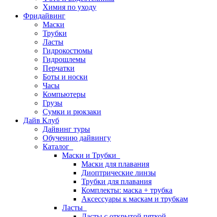
Химия по уходу
Фридайвинг
Маски
Трубки
Ласты
Гидрокостюмы
Гидрошлемы
Перчатки
Боты и носки
Часы
Компьютеры
Грузы
Сумки и рюкзаки
Дайв Клуб
Дайвинг туры
Обучению дайвингу
Каталог
Маски и Трубки
Маски для плавания
Диоптрические линзы
Трубки для плавания
Комплекты: маска + трубка
Аксессуары к маскам и трубкам
Ласты
Ласты с открытой пяткой