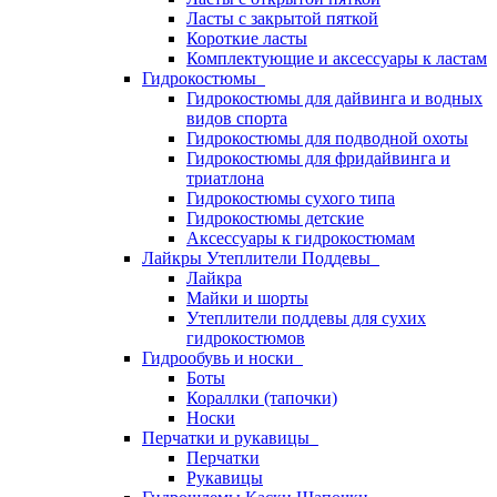
Ласты с закрытой пяткой
Короткие ласты
Комплектующие и аксессуары к ластам
Гидрокостюмы
Гидрокостюмы для дайвинга и водных
видов спорта
Гидрокостюмы для подводной охоты
Гидрокостюмы для фридайвинга и
триатлона
Гидрокостюмы сухого типа
Гидрокостюмы детские
Аксессуары к гидрокостюмам
Лайкры Утеплители Поддевы
Лайкра
Майки и шорты
Утеплители поддевы для сухих
гидрокостюмов
Гидрообувь и носки
Боты
Кораллки (тапочки)
Носки
Перчатки и рукавицы
Перчатки
Рукавицы