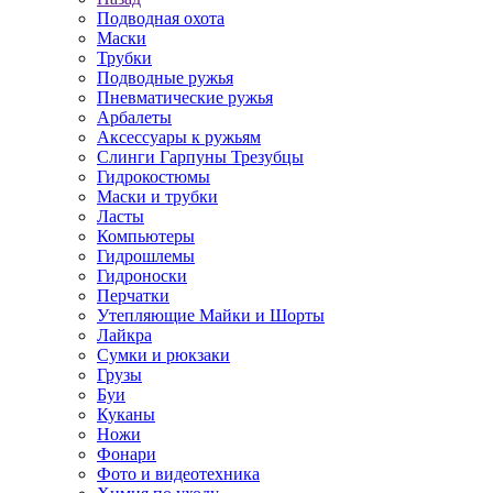
Подводная охота
Маски
Трубки
Подводные ружья
Пневматические ружья
Арбалеты
Аксессуары к ружьям
Слинги Гарпуны Трезубцы
Гидрокостюмы
Маски и трубки
Ласты
Компьютеры
Гидрошлемы
Гидроноски
Перчатки
Утепляющие Майки и Шорты
Лайкра
Сумки и рюкзаки
Грузы
Буи
Куканы
Ножи
Фонари
Фото и видеотехника