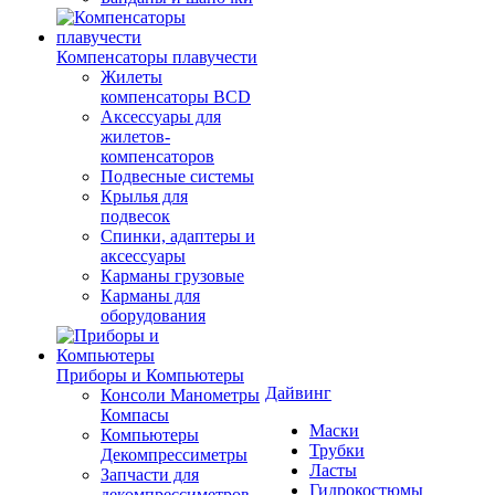
Компенсаторы плавучести
Жилеты
компенсаторы BCD
Аксессуары для
жилетов-
компенсаторов
Подвесные системы
Крылья для
подвесок
Спинки, адаптеры и
аксессуары
Карманы грузовые
Карманы для
оборудования
Приборы и Компьютеры
Дайвинг
Консоли Манометры
Компасы
Маски
Компьютеры
Трубки
Декомпрессиметры
Ласты
Запчасти для
Гидрокостюмы
декомпрессиметров