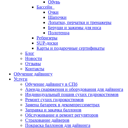
Обувь
Бассейн
Очки
Шапочки
Лопатки, перчатки и тренажеры
Беруши и зажимы для носа
Полотенца
Ребризеры
SUP-доски
Карты и подарочные сертификаты
Блог
Новости
Отзывы
Контакты
Обучение дайвингу
Услуги
Обучение дайвингу в СПб
Аренда снаряжения и оборудования для дайвинга
Индивидуальный пошив сухих гидрокостюмов
Ремонт сухих гидрокостюмов
Замена батареек в декомпрессиметрах
Заправка и закачка баллонов
Обслуживание и ремонт регуляторов
Страхование дайверов
Покраска баллонов для дайвинга