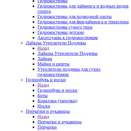
Гидрокостюмы
Гидрокостюмы для дайвинга и водных видов
спорта
Гидрокостюмы для подводной охоты
Гидрокостюмы для фридайвинга и триатлона
Гидрокостюмы сухого типа
Гидрокостюмы детские
Аксессуары к гидрокостюмам
Лайкры Утеплители Поддевы
Назад
Лайкры Утеплители Поддевы
Лайкра
Майки и шорты
Утеплители поддевы для сухих
гидрокостюмов
Гидрообувь и носки
Назад
Гидрообувь и носки
Боты
Кораллки (тапочки)
Носки
Перчатки и рукавицы
Назад
Перчатки и рукавицы
Перчатки