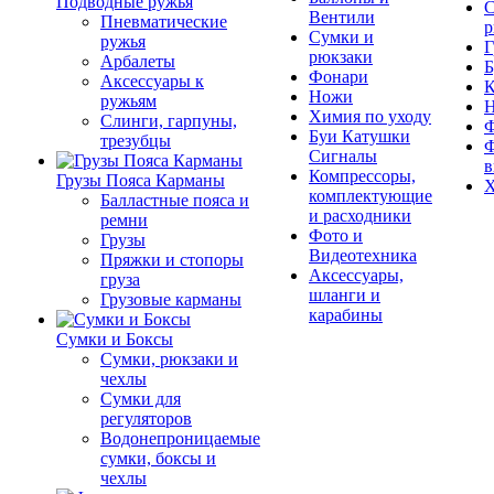
Подводные ружья
С
Вентили
Пневматические
р
Сумки и
ружья
Г
рюкзаки
Арбалеты
Б
Фонари
Аксессуары к
К
Ножи
ружьям
Химия по уходу
Слинги, гарпуны,
Ф
Буи Катушки
трезубцы
Ф
Сигналы
в
Компрессоры,
Грузы Пояса Карманы
Х
комплектующие
Балластные пояса и
и расходники
ремни
Фото и
Грузы
Видеотехника
Пряжки и стопоры
Аксессуары,
груза
шланги и
Грузовые карманы
карабины
Сумки и Боксы
Сумки, рюкзаки и
чехлы
Сумки для
регуляторов
Водонепроницаемые
сумки, боксы и
чехлы