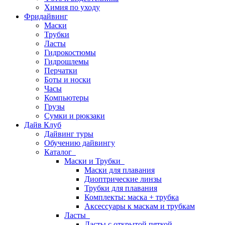
Химия по уходу
Фридайвинг
Маски
Трубки
Ласты
Гидрокостюмы
Гидрошлемы
Перчатки
Боты и носки
Часы
Компьютеры
Грузы
Сумки и рюкзаки
Дайв Клуб
Дайвинг туры
Обучению дайвингу
Каталог
Маски и Трубки
Маски для плавания
Диоптрические линзы
Трубки для плавания
Комплекты: маска + трубка
Аксессуары к маскам и трубкам
Ласты
Ласты с открытой пяткой