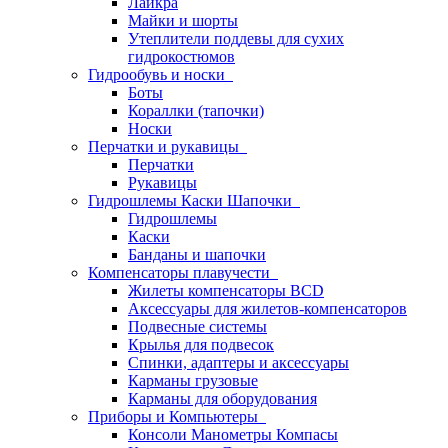
Лайкра
Майки и шорты
Утеплители поддевы для сухих
гидрокостюмов
Гидрообувь и носки
Боты
Кораллки (тапочки)
Носки
Перчатки и рукавицы
Перчатки
Рукавицы
Гидрошлемы Каски Шапочки
Гидрошлемы
Каски
Банданы и шапочки
Компенсаторы плавучести
Жилеты компенсаторы BCD
Аксессуары для жилетов-компенсаторов
Подвесные системы
Крылья для подвесок
Спинки, адаптеры и аксессуары
Карманы грузовые
Карманы для оборудования
Приборы и Компьютеры
Консоли Манометры Компасы