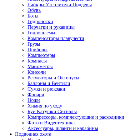
Лайкры Утеплители Поддевы
Обувь
Боты
Гидроноски
Перчатки и рукавицы
Гидрошлемы
Компенсаторы плавучести
Грузы
Приборы
Компьютеры
Компасы
Манометры
Консоли
Регуляторы и Октопусы
Баллоны и Вентили
Сумки и рюкзаки
Фонари
Ножи
Химия по уходу
Буи Катушки Сигналы
Компрессоры, комплектующие и расходники
Фото и Видеотехника
Аксессуары, шланги и карабины
Подводная охота
Назад