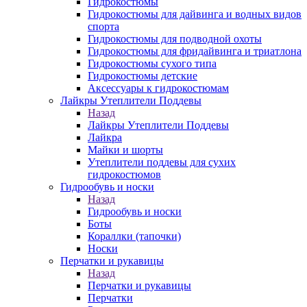
Гидрокостюмы
Гидрокостюмы для дайвинга и водных видов
спорта
Гидрокостюмы для подводной охоты
Гидрокостюмы для фридайвинга и триатлона
Гидрокостюмы сухого типа
Гидрокостюмы детские
Аксессуары к гидрокостюмам
Лайкры Утеплители Поддевы
Назад
Лайкры Утеплители Поддевы
Лайкра
Майки и шорты
Утеплители поддевы для сухих
гидрокостюмов
Гидрообувь и носки
Назад
Гидрообувь и носки
Боты
Кораллки (тапочки)
Носки
Перчатки и рукавицы
Назад
Перчатки и рукавицы
Перчатки