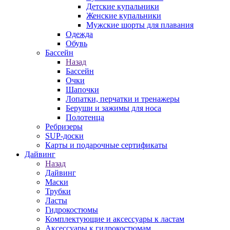
Детские купальники
Женские купальники
Мужские шорты для плавания
Одежда
Обувь
Бассейн
Назад
Бассейн
Очки
Шапочки
Лопатки, перчатки и тренажеры
Беруши и зажимы для носа
Полотенца
Ребризеры
SUP-доски
Карты и подарочные сертификаты
Дайвинг
Назад
Дайвинг
Маски
Трубки
Ласты
Гидрокостюмы
Комплектующие и аксессуары к ластам
Аксессуары к гидрокостюмам