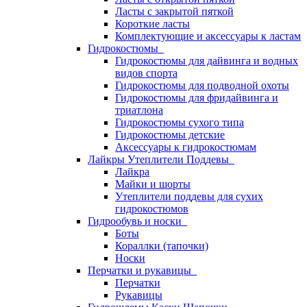
Ласты с закрытой пяткой
Короткие ласты
Комплектующие и аксессуары к ластам
Гидрокостюмы
Гидрокостюмы для дайвинга и водных
видов спорта
Гидрокостюмы для подводной охоты
Гидрокостюмы для фридайвинга и
триатлона
Гидрокостюмы сухого типа
Гидрокостюмы детские
Аксессуары к гидрокостюмам
Лайкры Утеплители Поддевы
Лайкра
Майки и шорты
Утеплители поддевы для сухих
гидрокостюмов
Гидрообувь и носки
Боты
Кораллки (тапочки)
Носки
Перчатки и рукавицы
Перчатки
Рукавицы