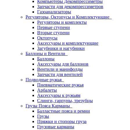
Компьютеры Декомпрессиметры
Запчасти для декомпрессиметров
Газоанализаторы
Регуляторы, Октопусы и Комплектующие
Регуляторы и комплекты
Первые ступени
Вторые ступени
Октопусы
Аксессуары и комплектующие
Загубники и нагубники
Баллоны и Вентили
Баллоны
Аксессуары для баллонов
Вентили и манифолды
Запчасти для вентилей
Подводные ружья
Пневматические ружья
Арбалеты
Аксессуары к ружьям
Слинги, гарпуны, трезубцы
Грузы Пояса Карманы
Балластные пояса и ремни
Грузы
Пряжки и стопоры груза
Грузовые карманы