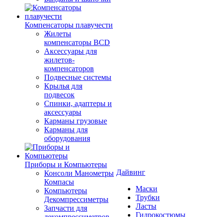
Компенсаторы плавучести
Жилеты
компенсаторы BCD
Аксессуары для
жилетов-
компенсаторов
Подвесные системы
Крылья для
подвесок
Спинки, адаптеры и
аксессуары
Карманы грузовые
Карманы для
оборудования
Приборы и Компьютеры
Дайвинг
Консоли Манометры
Компасы
Маски
Компьютеры
Трубки
Декомпрессиметры
Ласты
Запчасти для
Гидрокостюмы
декомпрессиметров