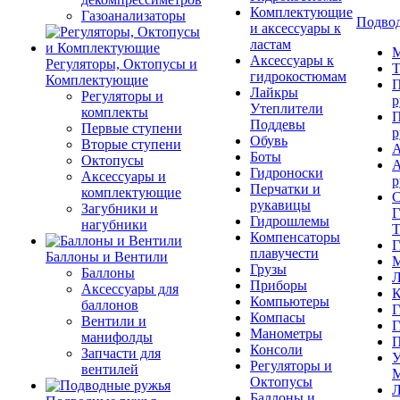
Комплектующие
Газоанализаторы
Подвод
и аксессуары к
ластам
М
Аксессуары к
Регуляторы, Октопусы и
Т
гидрокостюмам
Комплектующие
П
Лайкры
Регуляторы и
р
Утеплители
комплекты
П
Поддевы
Первые ступени
р
Обувь
Вторые ступени
А
Боты
Октопусы
А
Гидроноски
Аксессуары и
р
Перчатки и
комплектующие
С
рукавицы
Загубники и
Г
Гидрошлемы
нагубники
Т
Компенсаторы
Г
плавучести
Баллоны и Вентили
М
Грузы
Баллоны
Л
Приборы
Аксессуары для
К
Компьютеры
баллонов
Г
Компасы
Вентили и
Г
Манометры
манифолды
П
Консоли
Запчасти для
У
Регуляторы и
вентилей
М
Октопусы
Л
Баллоны и