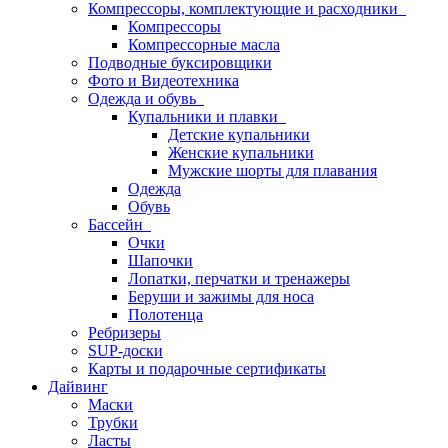
Компрессоры, комплектующие и расходники
Компрессоры
Компрессорные масла
Подводные буксировщики
Фото и Видеотехника
Одежда и обувь
Купальники и плавки
Детские купальники
Женские купальники
Мужские шорты для плавания
Одежда
Обувь
Бассейн
Очки
Шапочки
Лопатки, перчатки и тренажеры
Беруши и зажимы для носа
Полотенца
Ребризеры
SUP-доски
Карты и подарочные сертификаты
Дайвинг
Маски
Трубки
Ласты