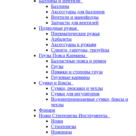
Баллоны и Вентили
Баллоны
Аксессуары для баллонов
Вентили и манифолды
Запчасти для вентилей
Подводные ружья
Пневматические ружья
Арбалеты
Аксессуары к ружьям
Слинги, гарпуны, трезубцы
Грузы Пояса Карманы
Балластные пояса и ремни
Грузы
Пряжки и стопоры груза
Грузовые карманы
Сумки и Боксы
Сумки, рюкзаки и чехлы
Сумки для регуляторов
Водонепроницаемые сумки, боксы и
чехлы
Фонари
Ножи Стропорезы Инструменты
Ножи
Стропорезы
Ножницы