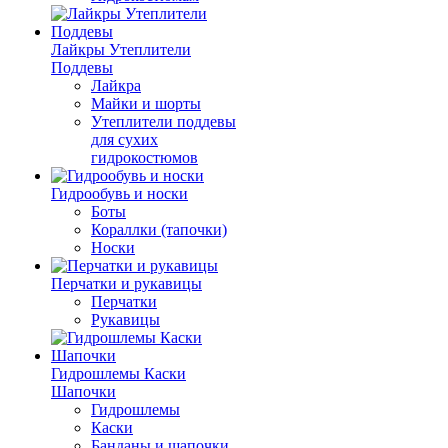
Лайкры Утеплители
Поддевы
Лайкра
Майки и шорты
Утеплители поддевы
для сухих
гидрокостюмов
Гидрообувь и носки
Боты
Кораллки (тапочки)
Носки
Перчатки и рукавицы
Перчатки
Рукавицы
Гидрошлемы Каски
Шапочки
Гидрошлемы
Каски
Банданы и шапочки