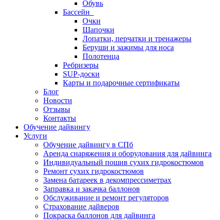
Обувь
Бассейн
Очки
Шапочки
Лопатки, перчатки и тренажеры
Беруши и зажимы для носа
Полотенца
Ребризеры
SUP-доски
Карты и подарочные сертификаты
Блог
Новости
Отзывы
Контакты
Обучение дайвингу
Услуги
Обучение дайвингу в СПб
Аренда снаряжения и оборудования для дайвинга
Индивидуальный пошив сухих гидрокостюмов
Ремонт сухих гидрокостюмов
Замена батареек в декомпрессиметрах
Заправка и закачка баллонов
Обслуживание и ремонт регуляторов
Страхование дайверов
Покраска баллонов для дайвинга