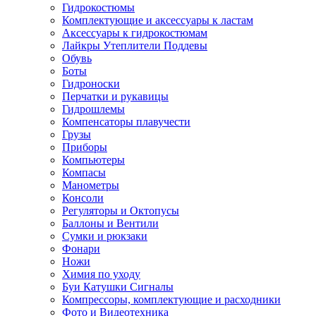
Гидрокостюмы
Комплектующие и аксессуары к ластам
Аксессуары к гидрокостюмам
Лайкры Утеплители Поддевы
Обувь
Боты
Гидроноски
Перчатки и рукавицы
Гидрошлемы
Компенсаторы плавучести
Грузы
Приборы
Компьютеры
Компасы
Манометры
Консоли
Регуляторы и Октопусы
Баллоны и Вентили
Сумки и рюкзаки
Фонари
Ножи
Химия по уходу
Буи Катушки Сигналы
Компрессоры, комплектующие и расходники
Фото и Видеотехника