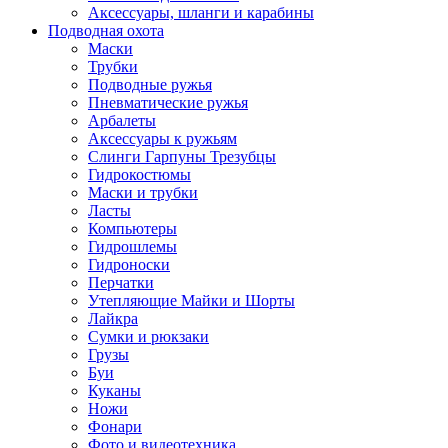
Аксессуары, шланги и карабины
Подводная охота
Маски
Трубки
Подводные ружья
Пневматические ружья
Арбалеты
Аксессуары к ружьям
Слинги Гарпуны Трезубцы
Гидрокостюмы
Маски и трубки
Ласты
Компьютеры
Гидрошлемы
Гидроноски
Перчатки
Утепляющие Майки и Шорты
Лайкра
Сумки и рюкзаки
Грузы
Буи
Куканы
Ножи
Фонари
Фото и видеотехника