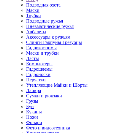
Подводная охота
Маски
Трубки
Подводные ружья
Пневматические ружья
Арбалеты
Аксессуары к ружьям
Слинги Гарпуны Трезубцы
Гидрокостюмы
Маски и трубки
Ласты
Компьютеры
Гидрошлемы
Гидроноски
Перчатки
Утепляющие Майки и Шорты
Лайкра
Сумки и рюкзаки
Грузы
Буи
Куканы
Ножи
Фонари
Фото и видеотехника