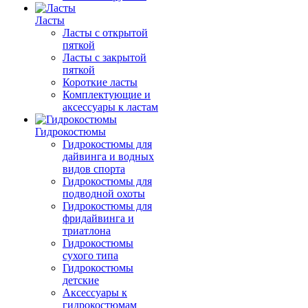
Ласты
Ласты с открытой
пяткой
Ласты с закрытой
пяткой
Короткие ласты
Комплектующие и
аксессуары к ластам
Гидрокостюмы
Гидрокостюмы для
дайвинга и водных
видов спорта
Гидрокостюмы для
подводной охоты
Гидрокостюмы для
фридайвинга и
триатлона
Гидрокостюмы
сухого типа
Гидрокостюмы
детские
Аксессуары к
гидрокостюмам