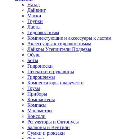
Назад
Дайвинг
Маски
Трубки
Ласты
Гидрокостюмы
Комплектующие и аксессуары к ластам
Аксессуары к гидрокостюмам
Лайкры Утеплители Поддевы
Обувь
Боты
Гидроноски
Перчатки и рукавицы
Гидрошлемы
Компенсаторы плавучести
Грузы
Приборы
Компьютеры
Компасы
Манометры
Консоли
Регуляторы и Октопусы
Баллоны и Вентили
Сумки и рюкзаки
Фонари