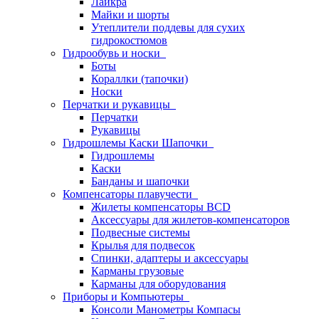
Лайкра
Майки и шорты
Утеплители поддевы для сухих
гидрокостюмов
Гидрообувь и носки
Боты
Кораллки (тапочки)
Носки
Перчатки и рукавицы
Перчатки
Рукавицы
Гидрошлемы Каски Шапочки
Гидрошлемы
Каски
Банданы и шапочки
Компенсаторы плавучести
Жилеты компенсаторы BCD
Аксессуары для жилетов-компенсаторов
Подвесные системы
Крылья для подвесок
Спинки, адаптеры и аксессуары
Карманы грузовые
Карманы для оборудования
Приборы и Компьютеры
Консоли Манометры Компасы