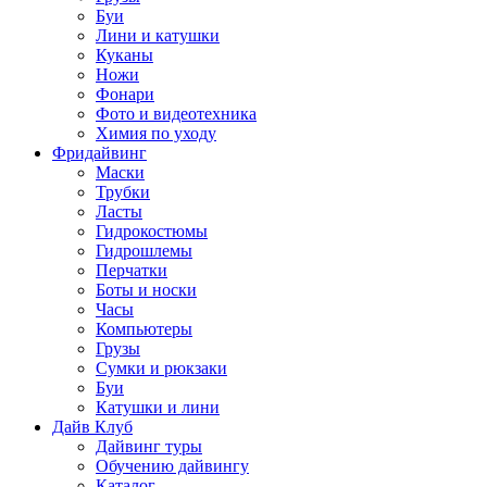
Буи
Лини и катушки
Куканы
Ножи
Фонари
Фото и видеотехника
Химия по уходу
Фридайвинг
Маски
Трубки
Ласты
Гидрокостюмы
Гидрошлемы
Перчатки
Боты и носки
Часы
Компьютеры
Грузы
Сумки и рюкзаки
Буи
Катушки и лини
Дайв Клуб
Дайвинг туры
Обучению дайвингу
Каталог