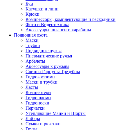
Буи
Катушки и лини
Крюки
Компрессоры, комплектующие и расходники
Фото и Видеотехника
Аксессуары, шланги и карабины
Подводная охота
Маски
Трубки
Подводные ружья
Пневматические ружья
Арбалеты
Аксессуары к ружьям
Слинги Гарпуны Трезубцы
Гидрокостюмы
Маски и трубки
Ласты
Компьютеры
Гидрошлемы
Гидроноски
Перчатки
Утепляющие Майки и Шорты
Лайкра
Сумки и рюкзаки
Грузы