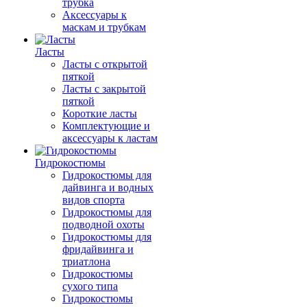
трубка
Аксессуары к
маскам и трубкам
Ласты
Ласты с открытой
пяткой
Ласты с закрытой
пяткой
Короткие ласты
Комплектующие и
аксессуары к ластам
Гидрокостюмы
Гидрокостюмы для
дайвинга и водных
видов спорта
Гидрокостюмы для
подводной охоты
Гидрокостюмы для
фридайвинга и
триатлона
Гидрокостюмы
сухого типа
Гидрокостюмы