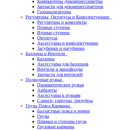
Компьютеры Декомпрессиметры
Запчасти для декомпрессиметров
Газоанализаторы
Регуляторы, Октопусы и Комплектующие
Регуляторы и комплекты
Первые ступени
Вторые ступени
Октопусы
Аксессуары и комплектующие
Загубники и нагубники
Баллоны и Вентили
Баллоны
Аксессуары для баллонов
Вентили и манифолды
Запчасти для вентилей
Подводные ружья
Пневматические ружья
Арбалеты
Аксессуары к ружьям
Слинги, гарпуны, трезубцы
Грузы Пояса Карманы
Балластные пояса и ремни
Грузы
Пряжки и стопоры груза
Грузовые карманы