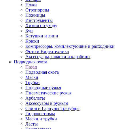
Ножи
Стропорезы
Ножницы
Инструменты
Химия по уходу
Буи
Катушки и лини
Крюки
Компрессоры, комплектующие и расходники
Фото и Видеотехника
Аксессуары, шланги и карабины
Подводная охота
Назад
Подводная охота
Маски
Трубки
Подводные ружья
Пневматические ружья
Арбалеты
Аксессуары к ружьям
Слинги Гарпуны Трезубцы
Гидрокостюмы
Маски и трубки
Ласты