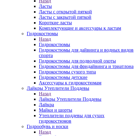
Назад
Ласты
Ласты с открытой пяткой
Ласты с закрытой пяткой
Короткие ласты
Комплектующие и аксессуары к ластам
Гидрокостюмы
Назад
Гидрокостюмы
Гидрокостюмы для дайвинга и водных видов
спорта
Гидрокостюмы для подводной охоты
Гидрокостюмы для фридайвинга и триатлона
Гидрокостюмы сухого типа
Гидрокостюмы детские
Аксессуары к гидрокостюмам
Лайкры Утеплители Поддевы
Назад
Лайкры Утеплители Поддевы
Лайкра
Майки и шорты
Утеплители поддевы для сухих
гидрокостюмов
Гидрообувь и носки
Назад