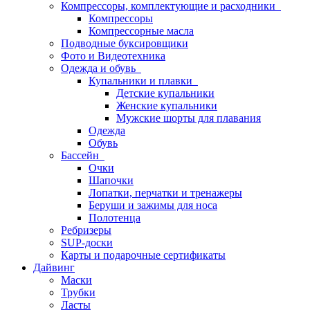
Компрессоры, комплектующие и расходники
Компрессоры
Компрессорные масла
Подводные буксировщики
Фото и Видеотехника
Одежда и обувь
Купальники и плавки
Детские купальники
Женские купальники
Мужские шорты для плавания
Одежда
Обувь
Бассейн
Очки
Шапочки
Лопатки, перчатки и тренажеры
Беруши и зажимы для носа
Полотенца
Ребризеры
SUP-доски
Карты и подарочные сертификаты
Дайвинг
Маски
Трубки
Ласты