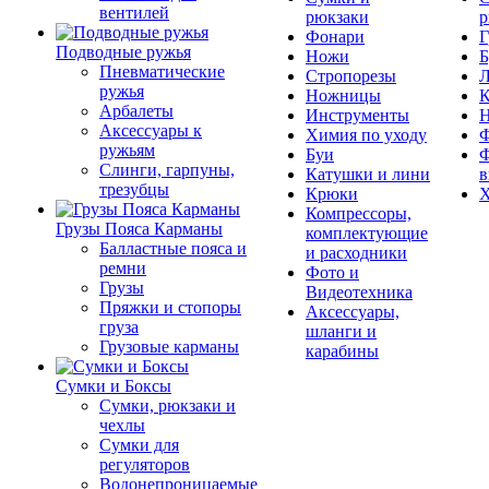
вентилей
рюкзаки
р
Фонари
Г
Подводные ружья
Ножи
Б
Пневматические
Стропорезы
Л
ружья
Ножницы
К
Арбалеты
Инструменты
Аксессуары к
Химия по уходу
Ф
ружьям
Буи
Ф
Слинги, гарпуны,
Катушки и лини
в
трезубцы
Крюки
Х
Компрессоры,
Грузы Пояса Карманы
комплектующие
Балластные пояса и
и расходники
ремни
Фото и
Грузы
Видеотехника
Пряжки и стопоры
Аксессуары,
груза
шланги и
Грузовые карманы
карабины
Сумки и Боксы
Сумки, рюкзаки и
чехлы
Сумки для
регуляторов
Водонепроницаемые