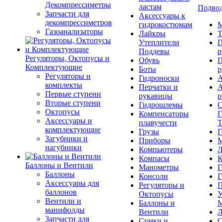
Декомпрессиметры
ластам
Подвод
Запчасти для
Аксессуары к
декомпрессиметров
гидрокостюмам
М
Газоанализаторы
Лайкры
Т
Утеплители
П
Поддевы
р
Регуляторы, Октопусы и
Обувь
П
Комплектующие
Боты
р
Регуляторы и
Гидроноски
А
комплекты
Перчатки и
А
Первые ступени
рукавицы
р
Вторые ступени
Гидрошлемы
С
Октопусы
Компенсаторы
Г
Аксессуары и
плавучести
Т
комплектующие
Грузы
Г
Загубники и
Приборы
М
нагубники
Компьютеры
Л
Компасы
К
Баллоны и Вентили
Манометры
Г
Баллоны
Консоли
Г
Аксессуары для
Регуляторы и
П
баллонов
Октопусы
У
Вентили и
Баллоны и
М
манифолды
Вентили
Л
Запчасти для
Сумки и
С