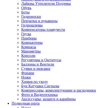
Лайкры Утеплители Поддевы
Обувь
Боты
Гидроноски
Перчатки и рукавицы
Гидрошлемы
Компенсаторы плавучести
Грузы
Приборы
Компьютеры
Компасы
Манометры
Консоли
Регуляторы и Октопусы
Баллоны и Вентили
Сумки и рюкзаки
Фонари
Ножи
Химия по уходу
Буи Катушки Сигналы
Компрессоры, комплектующие и расходники
Фото и Видеотехника
Аксессуары, шланги и карабины
Подводная охота
Назад