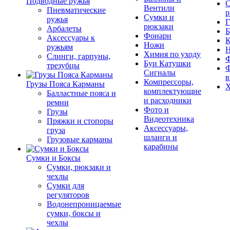
Подводные ружья
С
Вентили
Пневматические
р
Сумки и
ружья
Г
рюкзаки
Арбалеты
Б
Фонари
Аксессуары к
К
Ножи
ружьям
Химия по уходу
Слинги, гарпуны,
Ф
Буи Катушки
трезубцы
Ф
Сигналы
в
Компрессоры,
Грузы Пояса Карманы
Х
комплектующие
Балластные пояса и
и расходники
ремни
Фото и
Грузы
Видеотехника
Пряжки и стопоры
Аксессуары,
груза
шланги и
Грузовые карманы
карабины
Сумки и Боксы
Сумки, рюкзаки и
чехлы
Сумки для
регуляторов
Водонепроницаемые
сумки, боксы и
чехлы