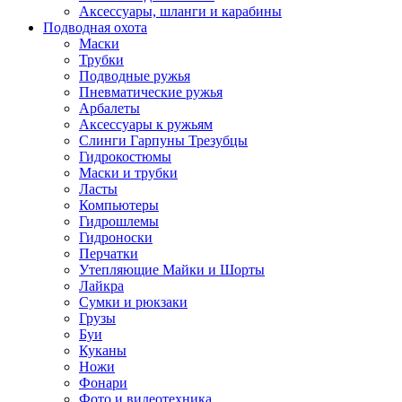
Аксессуары, шланги и карабины
Подводная охота
Маски
Трубки
Подводные ружья
Пневматические ружья
Арбалеты
Аксессуары к ружьям
Слинги Гарпуны Трезубцы
Гидрокостюмы
Маски и трубки
Ласты
Компьютеры
Гидрошлемы
Гидроноски
Перчатки
Утепляющие Майки и Шорты
Лайкра
Сумки и рюкзаки
Грузы
Буи
Куканы
Ножи
Фонари
Фото и видеотехника