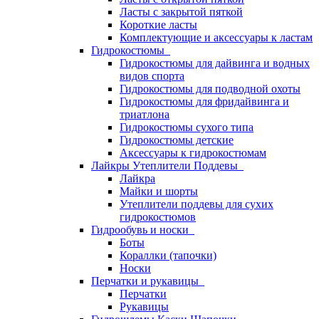
Ласты с закрытой пяткой
Короткие ласты
Комплектующие и аксессуары к ластам
Гидрокостюмы
Гидрокостюмы для дайвинга и водных
видов спорта
Гидрокостюмы для подводной охоты
Гидрокостюмы для фридайвинга и
триатлона
Гидрокостюмы сухого типа
Гидрокостюмы детские
Аксессуары к гидрокостюмам
Лайкры Утеплители Поддевы
Лайкра
Майки и шорты
Утеплители поддевы для сухих
гидрокостюмов
Гидрообувь и носки
Боты
Кораллки (тапочки)
Носки
Перчатки и рукавицы
Перчатки
Рукавицы