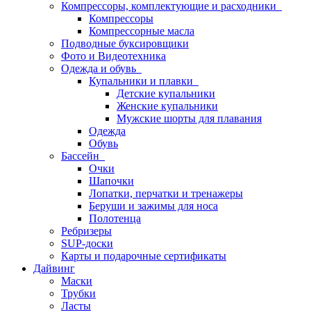
Компрессоры, комплектующие и расходники
Компрессоры
Компрессорные масла
Подводные буксировщики
Фото и Видеотехника
Одежда и обувь
Купальники и плавки
Детские купальники
Женские купальники
Мужские шорты для плавания
Одежда
Обувь
Бассейн
Очки
Шапочки
Лопатки, перчатки и тренажеры
Беруши и зажимы для носа
Полотенца
Ребризеры
SUP-доски
Карты и подарочные сертификаты
Дайвинг
Маски
Трубки
Ласты