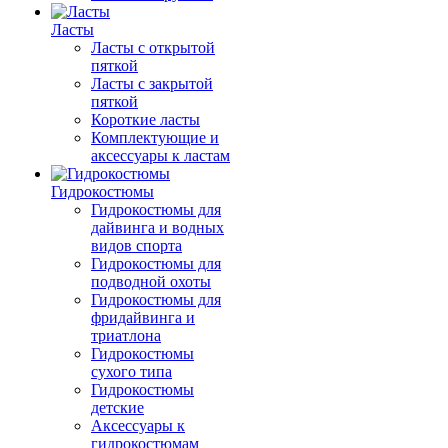
Ласты
Ласты с открытой
пяткой
Ласты с закрытой
пяткой
Короткие ласты
Комплектующие и
аксессуары к ластам
Гидрокостюмы
Гидрокостюмы для
дайвинга и водных
видов спорта
Гидрокостюмы для
подводной охоты
Гидрокостюмы для
фридайвинга и
триатлона
Гидрокостюмы
сухого типа
Гидрокостюмы
детские
Аксессуары к
гидрокостюмам