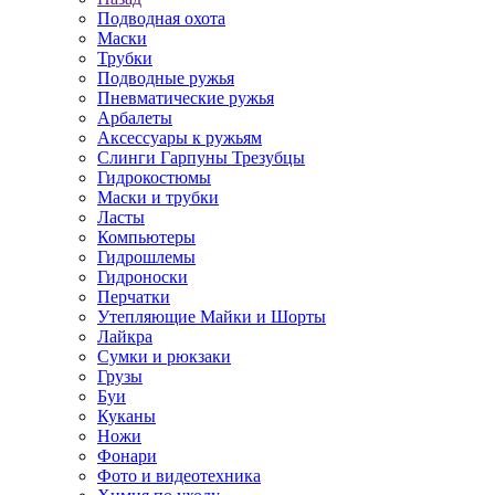
Подводная охота
Маски
Трубки
Подводные ружья
Пневматические ружья
Арбалеты
Аксессуары к ружьям
Слинги Гарпуны Трезубцы
Гидрокостюмы
Маски и трубки
Ласты
Компьютеры
Гидрошлемы
Гидроноски
Перчатки
Утепляющие Майки и Шорты
Лайкра
Сумки и рюкзаки
Грузы
Буи
Куканы
Ножи
Фонари
Фото и видеотехника