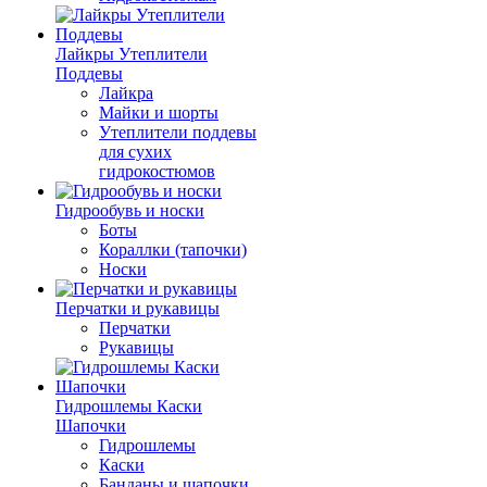
Лайкры Утеплители
Поддевы
Лайкра
Майки и шорты
Утеплители поддевы
для сухих
гидрокостюмов
Гидрообувь и носки
Боты
Кораллки (тапочки)
Носки
Перчатки и рукавицы
Перчатки
Рукавицы
Гидрошлемы Каски
Шапочки
Гидрошлемы
Каски
Банданы и шапочки