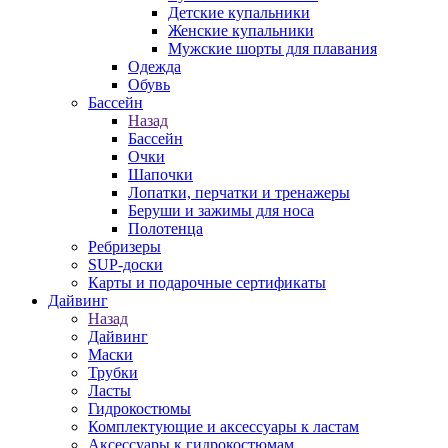
Детские купальники
Женские купальники
Мужские шорты для плавания
Одежда
Обувь
Бассейн
Назад
Бассейн
Очки
Шапочки
Лопатки, перчатки и тренажеры
Беруши и зажимы для носа
Полотенца
Ребризеры
SUP-доски
Карты и подарочные сертификаты
Дайвинг
Назад
Дайвинг
Маски
Трубки
Ласты
Гидрокостюмы
Комплектующие и аксессуары к ластам
Аксессуары к гидрокостюмам