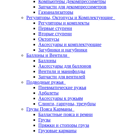
Компьютеры Декомпрессиметры
Запчасти для декомпрессиметров
Газоанализаторы
Регуляторы, Октопусы и Комплектующие
Регуляторы и комплекты
Первые ступени
Вторые ступени
Октопусы
Аксессуары и комплектующие
Загубники и нагубники
Баллоны и Вентили
Баллоны
Аксессуары для баллонов
Вентили и манифолды
Запчасти для вентилей
Подводные ружья
Пневматические ружья
Арбалеты
Аксессуары к ружьям
Слинги, гарпуны, трезубцы
Грузы Пояса Карманы
Балластные пояса и ремни
Грузы
Пряжки и стопоры груза
Грузовые карманы