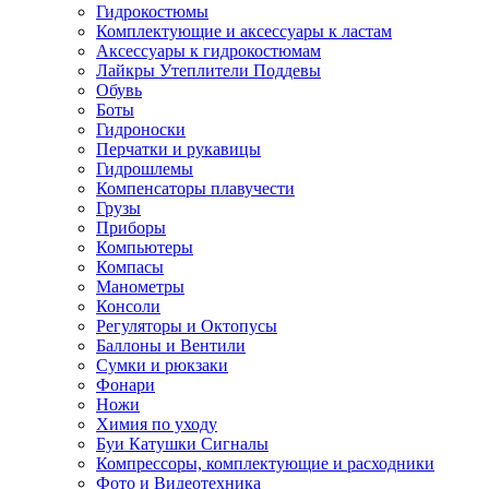
Гидрокостюмы
Комплектующие и аксессуары к ластам
Аксессуары к гидрокостюмам
Лайкры Утеплители Поддевы
Обувь
Боты
Гидроноски
Перчатки и рукавицы
Гидрошлемы
Компенсаторы плавучести
Грузы
Приборы
Компьютеры
Компасы
Манометры
Консоли
Регуляторы и Октопусы
Баллоны и Вентили
Сумки и рюкзаки
Фонари
Ножи
Химия по уходу
Буи Катушки Сигналы
Компрессоры, комплектующие и расходники
Фото и Видеотехника