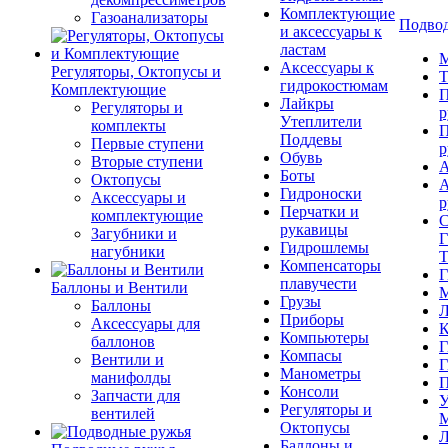
Комплектующие
Газоанализаторы
Подвод
и аксессуары к
ластам
М
Аксессуары к
Регуляторы, Октопусы и
Т
гидрокостюмам
Комплектующие
П
Лайкры
Регуляторы и
р
Утеплители
комплекты
П
Поддевы
Первые ступени
р
Обувь
Вторые ступени
А
Боты
Октопусы
А
Гидроноски
Аксессуары и
р
Перчатки и
комплектующие
С
рукавицы
Загубники и
Г
Гидрошлемы
нагубники
Т
Компенсаторы
Г
плавучести
Баллоны и Вентили
М
Грузы
Баллоны
Л
Приборы
Аксессуары для
К
Компьютеры
баллонов
Г
Компасы
Вентили и
Г
Манометры
манифолды
П
Консоли
Запчасти для
У
Регуляторы и
вентилей
М
Октопусы
Л
Баллоны и