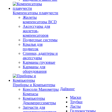
Компенсаторы плавучести
Жилеты
компенсаторы BCD
Аксессуары для
жилетов-
компенсаторов
Подвесные системы
Крылья для
подвесок
Спинки, адаптеры и
аксессуары
Карманы грузовые
Карманы для
оборудования
Приборы и Компьютеры
Дайвинг
Консоли Манометры
Компасы
Маски
Компьютеры
Трубки
Декомпрессиметры
Ласты
Запчасти для
Гидрокостюмы
декомпрессиметров