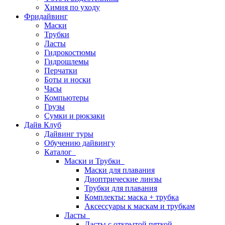
Химия по уходу
Фридайвинг
Маски
Трубки
Ласты
Гидрокостюмы
Гидрошлемы
Перчатки
Боты и носки
Часы
Компьютеры
Грузы
Сумки и рюкзаки
Дайв Клуб
Дайвинг туры
Обучению дайвингу
Каталог
Маски и Трубки
Маски для плавания
Диоптрические линзы
Трубки для плавания
Комплекты: маска + трубка
Аксессуары к маскам и трубкам
Ласты
Ласты с открытой пяткой