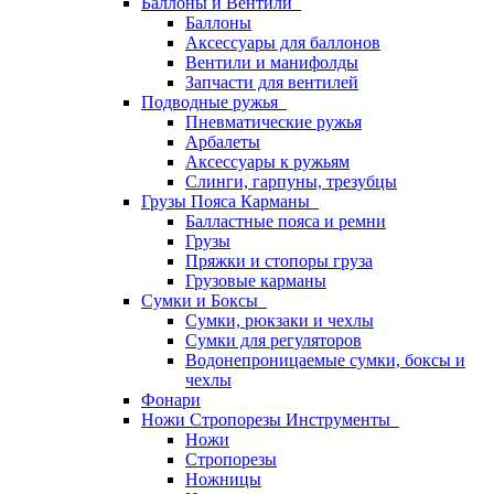
Баллоны и Вентили
Баллоны
Аксессуары для баллонов
Вентили и манифолды
Запчасти для вентилей
Подводные ружья
Пневматические ружья
Арбалеты
Аксессуары к ружьям
Слинги, гарпуны, трезубцы
Грузы Пояса Карманы
Балластные пояса и ремни
Грузы
Пряжки и стопоры груза
Грузовые карманы
Сумки и Боксы
Сумки, рюкзаки и чехлы
Сумки для регуляторов
Водонепроницаемые сумки, боксы и
чехлы
Фонари
Ножи Стропорезы Инструменты
Ножи
Стропорезы
Ножницы