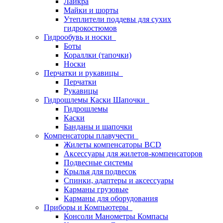
Лайкра
Майки и шорты
Утеплители поддевы для сухих
гидрокостюмов
Гидрообувь и носки
Боты
Кораллки (тапочки)
Носки
Перчатки и рукавицы
Перчатки
Рукавицы
Гидрошлемы Каски Шапочки
Гидрошлемы
Каски
Банданы и шапочки
Компенсаторы плавучести
Жилеты компенсаторы BCD
Аксессуары для жилетов-компенсаторов
Подвесные системы
Крылья для подвесок
Спинки, адаптеры и аксессуары
Карманы грузовые
Карманы для оборудования
Приборы и Компьютеры
Консоли Манометры Компасы