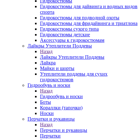
Гидрокостюмы
Гидрокостюмы для дайвинга и водных видов
спорта
Гидрокостюмы для подводной охоты
Гидрокостюмы для фридайвинга и триатлона
Гидрокостюмы сухого типа
Гидрокостюмы детские
Аксессуары к гидрокостюмам
Лайкры Утеплители Поддевы
Назад
Лайкры Утеплители Поддевы
Лайкра
Майки и шорты
Утеплители поддевы для сухих
гидрокостюмов
Гидрообувь и носки
Назад
Гидрообувь и носки
Боты
Кораллки (тапочки)
Носки
Перчатки и рукавицы
Назад
Перчатки и рукавицы
Перчатки