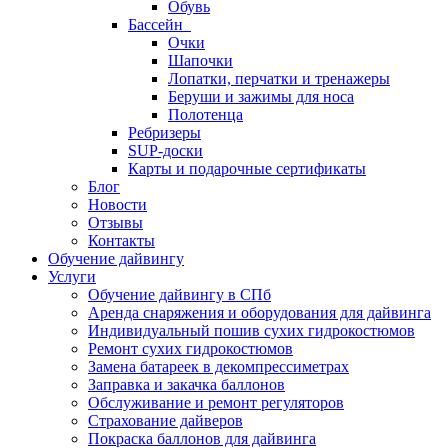
Обувь
Бассейн
Очки
Шапочки
Лопатки, перчатки и тренажеры
Беруши и зажимы для носа
Полотенца
Ребризеры
SUP-доски
Карты и подарочные сертификаты
Блог
Новости
Отзывы
Контакты
Обучение дайвингу
Услуги
Обучение дайвингу в СПб
Аренда снаряжения и оборудования для дайвинга
Индивидуальный пошив сухих гидрокостюмов
Ремонт сухих гидрокостюмов
Замена батареек в декомпрессиметрах
Заправка и закачка баллонов
Обслуживание и ремонт регуляторов
Страхование дайверов
Покраска баллонов для дайвинга