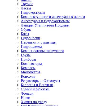
Трубки
Ласты
Гидрокостюмы
Комплектующие и аксессуары к ластам
Аксессуары к гидрокостюмам
Лайкры Утеплители Поддевы
Обувь
Боты
Гидроноски
Перчатки и рукавицы
Гидрошлемы
Компенсаторы плавучести
Грузы
Приборы
Компьютеры
Компасы
Манометры
Консоли
Регуляторы и Октопусы
Баллоны и Вентили
Сумки и рюкзаки
Фонари
Ножи
Химия по уходу