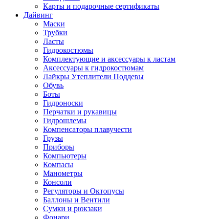
Карты и подарочные сертификаты
Дайвинг
Маски
Трубки
Ласты
Гидрокостюмы
Комплектующие и аксессуары к ластам
Аксессуары к гидрокостюмам
Лайкры Утеплители Поддевы
Обувь
Боты
Гидроноски
Перчатки и рукавицы
Гидрошлемы
Компенсаторы плавучести
Грузы
Приборы
Компьютеры
Компасы
Манометры
Консоли
Регуляторы и Октопусы
Баллоны и Вентили
Сумки и рюкзаки
Фонари