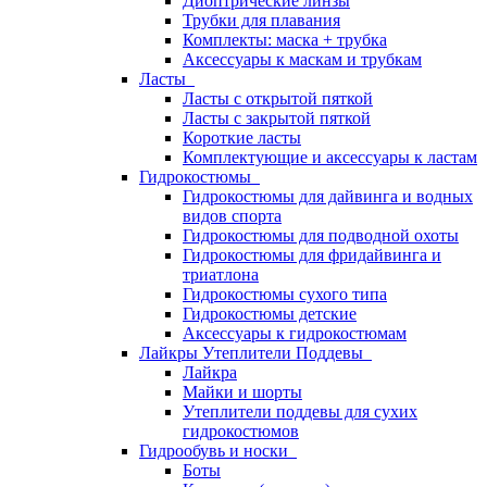
Диоптрические линзы
Трубки для плавания
Комплекты: маска + трубка
Аксессуары к маскам и трубкам
Ласты
Ласты с открытой пяткой
Ласты с закрытой пяткой
Короткие ласты
Комплектующие и аксессуары к ластам
Гидрокостюмы
Гидрокостюмы для дайвинга и водных
видов спорта
Гидрокостюмы для подводной охоты
Гидрокостюмы для фридайвинга и
триатлона
Гидрокостюмы сухого типа
Гидрокостюмы детские
Аксессуары к гидрокостюмам
Лайкры Утеплители Поддевы
Лайкра
Майки и шорты
Утеплители поддевы для сухих
гидрокостюмов
Гидрообувь и носки
Боты