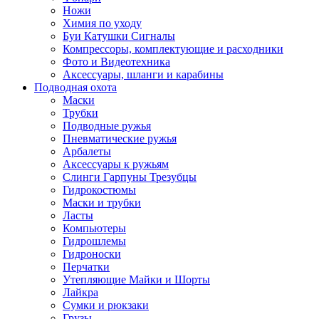
Ножи
Химия по уходу
Буи Катушки Сигналы
Компрессоры, комплектующие и расходники
Фото и Видеотехника
Аксессуары, шланги и карабины
Подводная охота
Маски
Трубки
Подводные ружья
Пневматические ружья
Арбалеты
Аксессуары к ружьям
Слинги Гарпуны Трезубцы
Гидрокостюмы
Маски и трубки
Ласты
Компьютеры
Гидрошлемы
Гидроноски
Перчатки
Утепляющие Майки и Шорты
Лайкра
Сумки и рюкзаки
Грузы