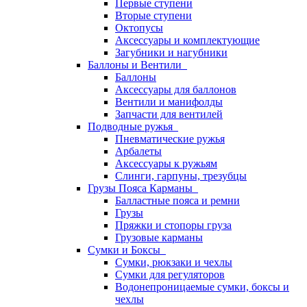
Первые ступени
Вторые ступени
Октопусы
Аксессуары и комплектующие
Загубники и нагубники
Баллоны и Вентили
Баллоны
Аксессуары для баллонов
Вентили и манифолды
Запчасти для вентилей
Подводные ружья
Пневматические ружья
Арбалеты
Аксессуары к ружьям
Слинги, гарпуны, трезубцы
Грузы Пояса Карманы
Балластные пояса и ремни
Грузы
Пряжки и стопоры груза
Грузовые карманы
Сумки и Боксы
Сумки, рюкзаки и чехлы
Сумки для регуляторов
Водонепроницаемые сумки, боксы и
чехлы