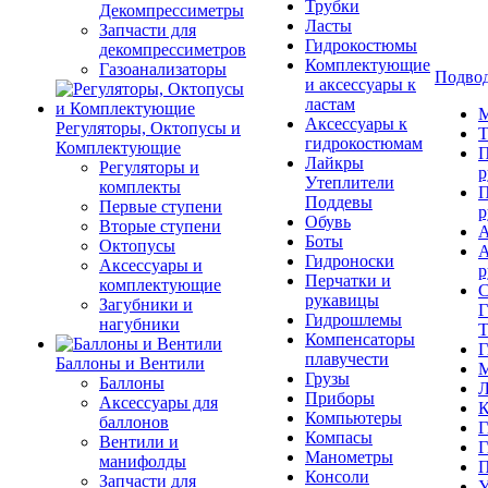
Трубки
Декомпрессиметры
Ласты
Запчасти для
Гидрокостюмы
декомпрессиметров
Комплектующие
Газоанализаторы
Подвод
и аксессуары к
ластам
М
Аксессуары к
Регуляторы, Октопусы и
Т
гидрокостюмам
Комплектующие
П
Лайкры
Регуляторы и
р
Утеплители
комплекты
П
Поддевы
Первые ступени
р
Обувь
Вторые ступени
А
Боты
Октопусы
А
Гидроноски
Аксессуары и
р
Перчатки и
комплектующие
С
рукавицы
Загубники и
Г
Гидрошлемы
нагубники
Т
Компенсаторы
Г
плавучести
Баллоны и Вентили
М
Грузы
Баллоны
Л
Приборы
Аксессуары для
К
Компьютеры
баллонов
Г
Компасы
Вентили и
Г
Манометры
манифолды
П
Консоли
Запчасти для
У