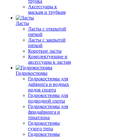
трубка
Аксессуары к
маскам и трубкам
Ласты
Ласты с открытой
пяткой
Ласты с закрытой
пяткой
Короткие ласты
Комплектующие и
аксессуары к ластам
Гидрокостюмы
Гидрокостюмы для
дайвинга и водных
видов спорта
Гидрокостюмы для
подводной охоты
Гидрокостюмы для
фридайвинга и
триатлона
Гидрокостюмы
сухого типа
Гидрокостюмы