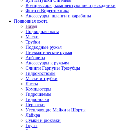
Буи Катушки Сигналы
Компрессоры, комплектующие и расходники
Фото и Видеотехника
Аксессуары, шланги и карабины
Подводная охота
Назад
Подводная охота
Маски
Трубки
Подводные ружья
Пневматические ружья
Арбалеты
Аксессуары к ружьям
Слинги Гарпуны Трезубцы
Гидрокостюмы
Маски и трубки
Ласты
Компьютеры
Гидрошлемы
Гидроноски
Перчатки
Утепляющие Майки и Шорты
Лайкра
Сумки и рюкзаки
Грузы