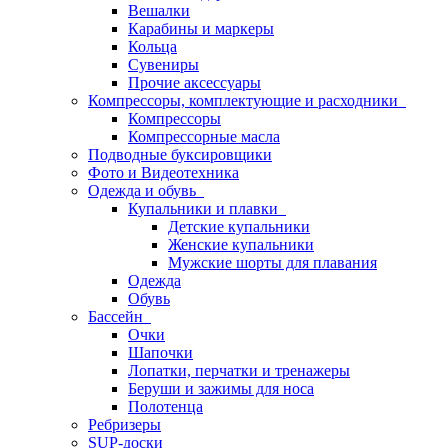
Вешалки
Карабины и маркеры
Кольца
Сувениры
Прочие аксессуары
Компрессоры, комплектующие и расходники
Компрессоры
Компрессорные масла
Подводные буксировщики
Фото и Видеотехника
Одежда и обувь
Купальники и плавки
Детские купальники
Женские купальники
Мужские шорты для плавания
Одежда
Обувь
Бассейн
Очки
Шапочки
Лопатки, перчатки и тренажеры
Беруши и зажимы для носа
Полотенца
Ребризеры
SUP-доски