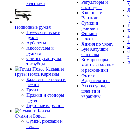
Регуляторы и
вентилей
М
Октопусы
Л
Баллоны и
С
Вентили
р
Сумки и
Г
Подводные ружья
рюкзаки
Б
Пневматические
Фонари
К
ружья
Ножи
Арбалеты
Химия по уходу
Ф
Аксессуары к
Буи Катушки
Ф
ружьям
Сигналы
в
Слинги, гарпуны,
Компрессоры,
Х
трезубцы
комплектующие
и расходники
Грузы Пояса Карманы
Фото и
Балластные пояса и
Видеотехника
ремни
Аксессуары,
Грузы
шланги и
Пряжки и стопоры
карабины
груза
Грузовые карманы
Сумки и Боксы
Сумки, рюкзаки и
чехлы