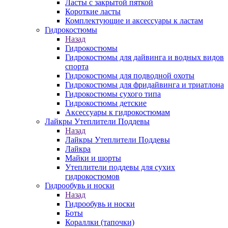
Ласты с закрытой пяткой
Короткие ласты
Комплектующие и аксессуары к ластам
Гидрокостюмы
Назад
Гидрокостюмы
Гидрокостюмы для дайвинга и водных видов
спорта
Гидрокостюмы для подводной охоты
Гидрокостюмы для фридайвинга и триатлона
Гидрокостюмы сухого типа
Гидрокостюмы детские
Аксессуары к гидрокостюмам
Лайкры Утеплители Поддевы
Назад
Лайкры Утеплители Поддевы
Лайкра
Майки и шорты
Утеплители поддевы для сухих
гидрокостюмов
Гидрообувь и носки
Назад
Гидрообувь и носки
Боты
Кораллки (тапочки)