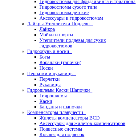
Гидрокостюмы для фридайвинга и триатлона
Гидрокостюмы сухого типа
Гидрокостюмы детские
Аксессуары к гидрокостюмам
Лайкры Утеплители Поддевы
Лайкра
Майки и шорты
Утеплители поддевы для сухих
гидрокостюмов
Гидрообувь и носки
Боты
Кораллки (тапочки)
Носки
Перчатки и рукавицы
Перчатки
Рукавицы
Гидрошлемы Каски Шапочки
Гидрошлемы
Каски
Банданы и шапочки
Компенсаторы плавучести
Жилеты компенсаторы BCD
Аксессуары для жилетов-компенсаторов
Подвесные системы
Крылья для подвесок