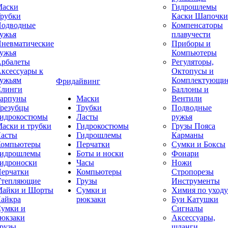
аски
Гидрошлемы
рубки
Каски Шапочки
одводные
Компенсаторы
ужья
плавучести
невматические
Приборы и
ужья
Компьютеры
рбалеты
Регуляторы,
ксессуары к
Октопусы и
ужьям
Комплектующи
Фридайвинг
линги
Баллоны и
арпуны
Маски
Вентили
резубцы
Трубки
Подводные
идрокостюмы
Ласты
ружья
аски и трубки
Гидрокостюмы
Грузы Пояса
асты
Гидрошлемы
Карманы
омпьютеры
Перчатки
Сумки и Боксы
идрошлемы
Боты и носки
Фонари
идроноски
Часы
Ножи
ерчатки
Компьютеры
Стропорезы
тепляющие
Грузы
Инструменты
айки и Шорты
Сумки и
Химия по уходу
айкра
рюкзаки
Буи Катушки
умки и
Сигналы
юкзаки
Аксессуары,
рузы
шланги,