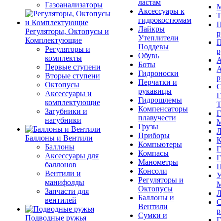
ластам
Газоанализаторы
М
Аксессуары к
Т
гидрокостюмам
П
Лайкры
Регуляторы, Октопусы и
р
Утеплители
Комплектующие
П
Поддевы
Регуляторы и
р
Обувь
комплекты
А
Боты
Первые ступени
А
Гидроноски
Вторые ступени
р
Перчатки и
Октопусы
С
рукавицы
Аксессуары и
Г
Гидрошлемы
комплектующие
Т
Компенсаторы
Загубники и
Г
плавучести
нагубники
М
Грузы
Л
Приборы
Баллоны и Вентили
К
Компьютеры
Баллоны
Г
Компасы
Аксессуары для
Г
Манометры
баллонов
П
Консоли
Вентили и
У
Регуляторы и
манифолды
М
Октопусы
Запчасти для
Л
Баллоны и
вентилей
С
Вентили
р
Сумки и
Подводные ружья
Г