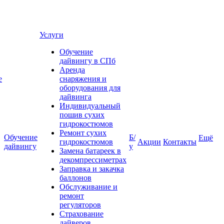
Услуги
Обучение
дайвингу в СПб
Аренда
е
снаряжения и
оборудования для
дайвинга
Индивидуальный
пошив сухих
гидрокостюмов
Ремонт сухих
Обучение
Б/
Ещё
гидрокостюмов
Акции
Контакты
дайвингу
у
Замена батареек в
декомпрессиметрах
Заправка и закачка
баллонов
Обслуживание и
ремонт
регуляторов
Страхование
дайверов