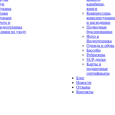
уи
карабины,
уканы
книги
Ножи
Компрессоры,
онари
комплектующи
ото и
и расходники
идеотехника
Подводные
имия по уходу
буксировщики
Фото и
Видеотехника
Одежда и обувь
Бассейн
Ребризеры
SUP-доски
Карты и
подарочные
сертификаты
Блог
Новости
Отзывы
Контакты