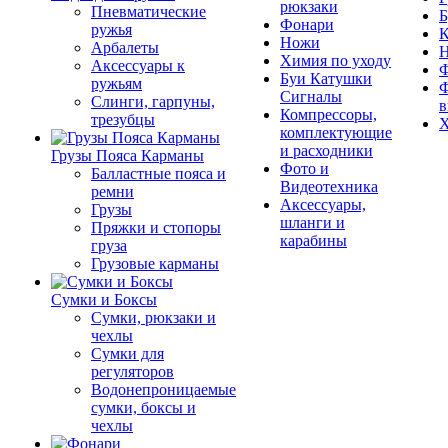
рюкзаки
Пневматические
Б
Фонари
ружья
К
Ножи
Арбалеты
Химия по уходу
Аксессуары к
Ф
Буи Катушки
ружьям
Ф
Сигналы
Слинги, гарпуны,
в
Компрессоры,
трезубцы
Х
комплектующие
и расходники
Грузы Пояса Карманы
Фото и
Балластные пояса и
Видеотехника
ремни
Аксессуары,
Грузы
шланги и
Пряжки и стопоры
карабины
груза
Грузовые карманы
Сумки и Боксы
Сумки, рюкзаки и
чехлы
Сумки для
регуляторов
Водонепроницаемые
сумки, боксы и
чехлы