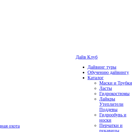
Дайв Клуб
Дайвинг туры
Обучению дайвингу
Каталог
Маски и Трубк
Ласты
Гидрокостюмы
Лайкры
Утеплители
Поддевы
Гидрообувь и
носки
Перчатки и
ная охота
рукавицы