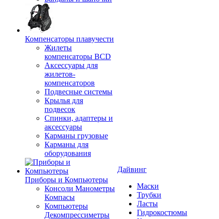
Компенсаторы плавучести
Жилеты
компенсаторы BCD
Аксессуары для
жилетов-
компенсаторов
Подвесные системы
Крылья для
подвесок
Спинки, адаптеры и
аксессуары
Карманы грузовые
Карманы для
оборудования
Дайвинг
Приборы и Компьютеры
Маски
Консоли Манометры
Трубки
Компасы
Ласты
Компьютеры
Гидрокостюмы
Декомпрессиметры