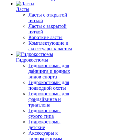
Ласты
Ласты с открытой
пяткой
Ласты с закрытой
пяткой
Короткие ласты
Комплектующие и
аксессуары к ластам
Гидрокостюмы
Гидрокостюмы для
дайвинга и водных
видов спорта
Гидрокостюмы для
подводной охоты
Гидрокостюмы для
фридайвинга и
триатлона
Гидрокостюмы
сухого типа
Гидрокостюмы
детские
Аксессуары к
гидрокостюмам