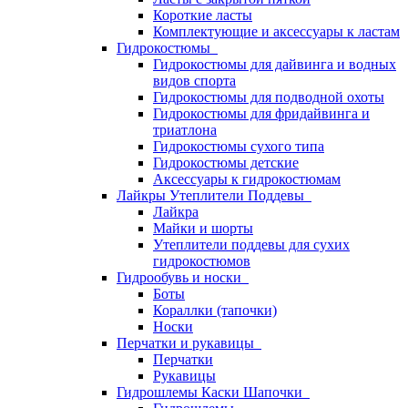
Короткие ласты
Комплектующие и аксессуары к ластам
Гидрокостюмы
Гидрокостюмы для дайвинга и водных
видов спорта
Гидрокостюмы для подводной охоты
Гидрокостюмы для фридайвинга и
триатлона
Гидрокостюмы сухого типа
Гидрокостюмы детские
Аксессуары к гидрокостюмам
Лайкры Утеплители Поддевы
Лайкра
Майки и шорты
Утеплители поддевы для сухих
гидрокостюмов
Гидрообувь и носки
Боты
Кораллки (тапочки)
Носки
Перчатки и рукавицы
Перчатки
Рукавицы
Гидрошлемы Каски Шапочки