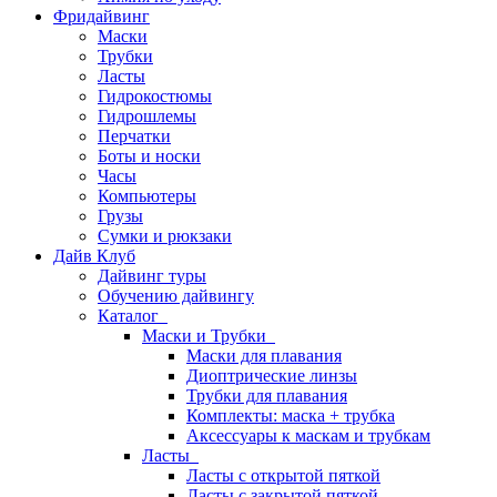
Фридайвинг
Маски
Трубки
Ласты
Гидрокостюмы
Гидрошлемы
Перчатки
Боты и носки
Часы
Компьютеры
Грузы
Сумки и рюкзаки
Дайв Клуб
Дайвинг туры
Обучению дайвингу
Каталог
Маски и Трубки
Маски для плавания
Диоптрические линзы
Трубки для плавания
Комплекты: маска + трубка
Аксессуары к маскам и трубкам
Ласты
Ласты с открытой пяткой
Ласты с закрытой пяткой