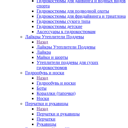
Гидрокостюмы для дайвинга и водных видов
спорта
Гидрокостюмы для подводной охоты
Гидрокостюмы для фридайвинга и триатлона
Гидрокостюмы сухого типа
Гидрокостюмы детские
Аксессуары к гидрокостюмам
Лайкры Утеплители Поддевы
Назад
Лайкры Утеплители Поддевы
Лайкра
Майки и шорты
Утеплители поддевы для сухих
гидрокостюмов
Гидрообувь и носки
Назад
Гидрообувь и носки
Боты
Кораллки (тапочки)
Носки
Перчатки и рукавицы
Назад
Перчатки и рукавицы
Перчатки
Рукавицы