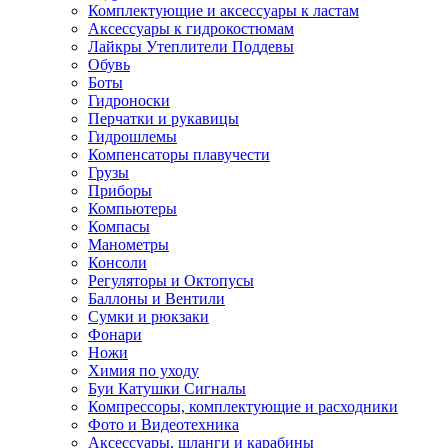
Комплектующие и аксессуары к ластам
Аксессуары к гидрокостюмам
Лайкры Утеплители Поддевы
Обувь
Боты
Гидроноски
Перчатки и рукавицы
Гидрошлемы
Компенсаторы плавучести
Грузы
Приборы
Компьютеры
Компасы
Манометры
Консоли
Регуляторы и Октопусы
Баллоны и Вентили
Сумки и рюкзаки
Фонари
Ножи
Химия по уходу
Буи Катушки Сигналы
Компрессоры, комплектующие и расходники
Фото и Видеотехника
Аксессуары, шланги и карабины