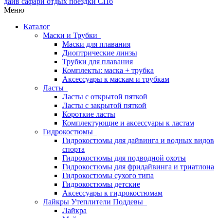
Меню
Каталог
Маски и Трубки
Маски для плавания
Диоптрические линзы
Трубки для плавания
Комплекты: маска + трубка
Аксессуары к маскам и трубкам
Ласты
Ласты с открытой пяткой
Ласты с закрытой пяткой
Короткие ласты
Комплектующие и аксессуары к ластам
Гидрокостюмы
Гидрокостюмы для дайвинга и водных видов
спорта
Гидрокостюмы для подводной охоты
Гидрокостюмы для фридайвинга и триатлона
Гидрокостюмы сухого типа
Гидрокостюмы детские
Аксессуары к гидрокостюмам
Лайкры Утеплители Поддевы
Лайкра