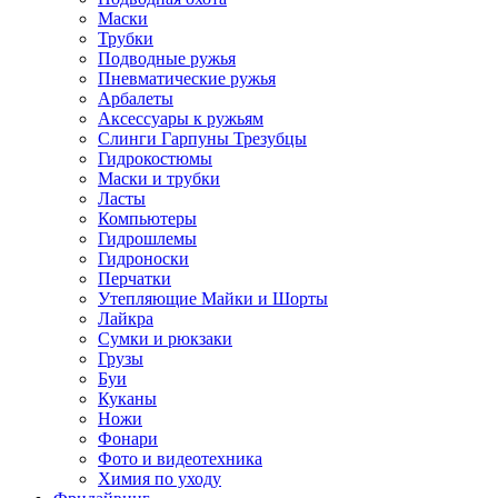
Маски
Трубки
Подводные ружья
Пневматические ружья
Арбалеты
Аксессуары к ружьям
Слинги Гарпуны Трезубцы
Гидрокостюмы
Маски и трубки
Ласты
Компьютеры
Гидрошлемы
Гидроноски
Перчатки
Утепляющие Майки и Шорты
Лайкра
Сумки и рюкзаки
Грузы
Буи
Куканы
Ножи
Фонари
Фото и видеотехника
Химия по уходу