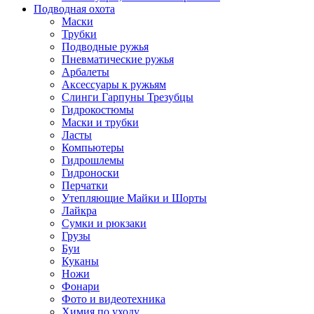
Подводная охота
Маски
Трубки
Подводные ружья
Пневматические ружья
Арбалеты
Аксессуары к ружьям
Слинги Гарпуны Трезубцы
Гидрокостюмы
Маски и трубки
Ласты
Компьютеры
Гидрошлемы
Гидроноски
Перчатки
Утепляющие Майки и Шорты
Лайкра
Сумки и рюкзаки
Грузы
Буи
Куканы
Ножи
Фонари
Фото и видеотехника
Химия по уходу