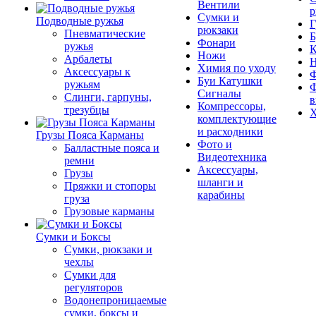
Вентили
р
Сумки и
Подводные ружья
Г
рюкзаки
Пневматические
Б
Фонари
ружья
К
Ножи
Арбалеты
Химия по уходу
Аксессуары к
Ф
Буи Катушки
ружьям
Ф
Сигналы
Слинги, гарпуны,
в
Компрессоры,
трезубцы
Х
комплектующие
и расходники
Грузы Пояса Карманы
Фото и
Балластные пояса и
Видеотехника
ремни
Аксессуары,
Грузы
шланги и
Пряжки и стопоры
карабины
груза
Грузовые карманы
Сумки и Боксы
Сумки, рюкзаки и
чехлы
Сумки для
регуляторов
Водонепроницаемые
сумки, боксы и