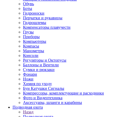
Обувь
Боты
Гидроноски
Перчатки и рукавицы
Гидрошлемы
Компенсаторы плавучести
Грузы
Приборы
Компьютеры
Компасы
Манометры
Консоли
Регуляторы и Октопусы
Баллоны и Вентили
Сумки и рюкзаки
Фонари
Ножи
Химия по уходу
Буи Катушки Сигналы
Компрессоры, комплектующие и расходники
Фото и Видеотехника
Аксессуары, шланги и карабины
Подводная охота
Назад
Подводная охота