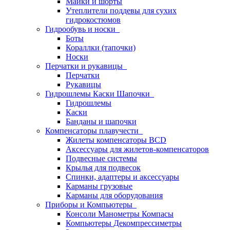
Майки и шорты
Утеплители поддевы для сухих
гидрокостюмов
Гидрообувь и носки
Боты
Кораллки (тапочки)
Носки
Перчатки и рукавицы
Перчатки
Рукавицы
Гидрошлемы Каски Шапочки
Гидрошлемы
Каски
Банданы и шапочки
Компенсаторы плавучести
Жилеты компенсаторы BCD
Аксессуары для жилетов-компенсаторов
Подвесные системы
Крылья для подвесок
Спинки, адаптеры и аксессуары
Карманы грузовые
Карманы для оборудования
Приборы и Компьютеры
Консоли Манометры Компасы
Компьютеры Декомпрессиметры