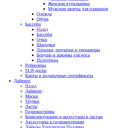
Женские купальники
Мужские шорты для плавания
Одежда
Обувь
Бассейн
Назад
Бассейн
Очки
Шапочки
Лопатки, перчатки и тренажеры
Беруши и зажимы для носа
Полотенца
Ребризеры
SUP-доски
Карты и подарочные сертификаты
Дайвинг
Назад
Дайвинг
Маски
Трубки
Ласты
Гидрокостюмы
Комплектующие и аксессуары к ластам
Аксессуары к гидрокостюмам
Лайкры Утеплители Поддевы