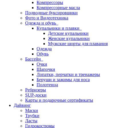
Компрессоры
Компрессорные масла
Подводные буксировщики
Фото и Видеотехника
Одежда и обувь
Купальники и плавки
Детские купальники
Женские купальники
Мужские шорты для плавания
Одежда
Обувь
Бассейн
Очки
Шапочки
Лопатки, перчатки и тренажеры
Беруши и зажимы для носа
Полотенца
Ребризеры
SUP-доски
Карты и подарочные сертификаты
Дайвинг
Маски
Трубки
Ласты
Гидрокостюмы