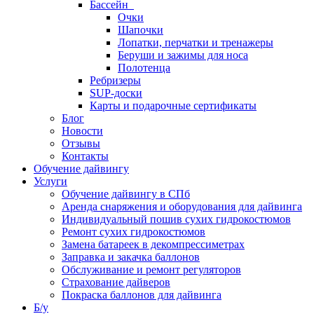
Бассейн
Очки
Шапочки
Лопатки, перчатки и тренажеры
Беруши и зажимы для носа
Полотенца
Ребризеры
SUP-доски
Карты и подарочные сертификаты
Блог
Новости
Отзывы
Контакты
Обучение дайвингу
Услуги
Обучение дайвингу в СПб
Аренда снаряжения и оборудования для дайвинга
Индивидуальный пошив сухих гидрокостюмов
Ремонт сухих гидрокостюмов
Замена батареек в декомпрессиметрах
Заправка и закачка баллонов
Обслуживание и ремонт регуляторов
Страхование дайверов
Покраска баллонов для дайвинга
Б/у