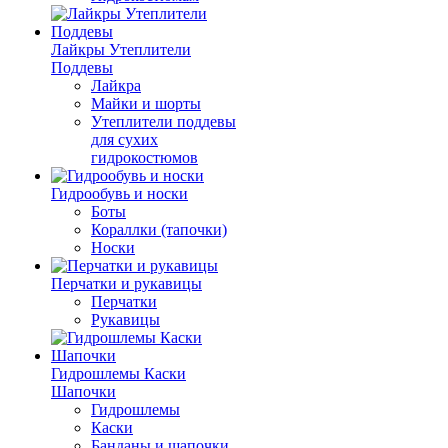
Лайкры Утеплители
Поддевы
Лайкра
Майки и шорты
Утеплители поддевы
для сухих
гидрокостюмов
Гидрообувь и носки
Боты
Кораллки (тапочки)
Носки
Перчатки и рукавицы
Перчатки
Рукавицы
Гидрошлемы Каски
Шапочки
Гидрошлемы
Каски
Банданы и шапочки