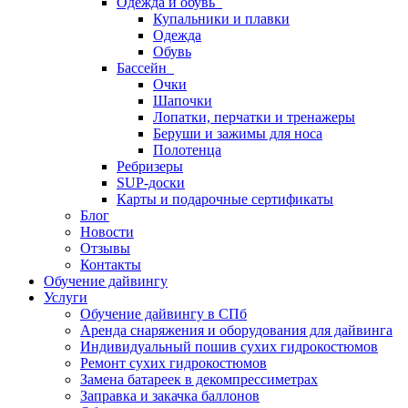
Одежда и обувь
Купальники и плавки
Одежда
Обувь
Бассейн
Очки
Шапочки
Лопатки, перчатки и тренажеры
Беруши и зажимы для носа
Полотенца
Ребризеры
SUP-доски
Карты и подарочные сертификаты
Блог
Новости
Отзывы
Контакты
Обучение дайвингу
Услуги
Обучение дайвингу в СПб
Аренда снаряжения и оборудования для дайвинга
Индивидуальный пошив сухих гидрокостюмов
Ремонт сухих гидрокостюмов
Замена батареек в декомпрессиметрах
Заправка и закачка баллонов