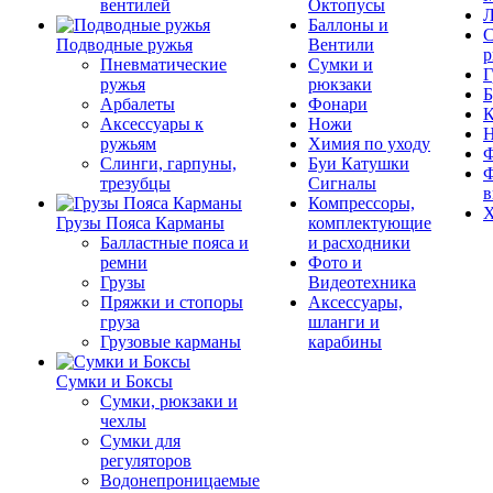
вентилей
Октопусы
Л
Баллоны и
С
Подводные ружья
Вентили
р
Пневматические
Сумки и
Г
ружья
рюкзаки
Б
Арбалеты
Фонари
К
Аксессуары к
Ножи
ружьям
Химия по уходу
Ф
Слинги, гарпуны,
Буи Катушки
Ф
трезубцы
Сигналы
в
Компрессоры,
Х
Грузы Пояса Карманы
комплектующие
Балластные пояса и
и расходники
ремни
Фото и
Грузы
Видеотехника
Пряжки и стопоры
Аксессуары,
груза
шланги и
Грузовые карманы
карабины
Сумки и Боксы
Сумки, рюкзаки и
чехлы
Сумки для
регуляторов
Водонепроницаемые