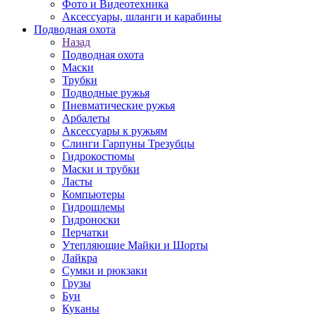
Фото и Видеотехника
Аксессуары, шланги и карабины
Подводная охота
Назад
Подводная охота
Маски
Трубки
Подводные ружья
Пневматические ружья
Арбалеты
Аксессуары к ружьям
Слинги Гарпуны Трезубцы
Гидрокостюмы
Маски и трубки
Ласты
Компьютеры
Гидрошлемы
Гидроноски
Перчатки
Утепляющие Майки и Шорты
Лайкра
Сумки и рюкзаки
Грузы
Буи
Куканы