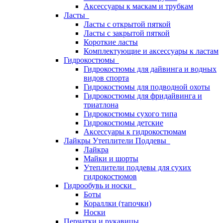
Аксессуары к маскам и трубкам
Ласты
Ласты с открытой пяткой
Ласты с закрытой пяткой
Короткие ласты
Комплектующие и аксессуары к ластам
Гидрокостюмы
Гидрокостюмы для дайвинга и водных
видов спорта
Гидрокостюмы для подводной охоты
Гидрокостюмы для фридайвинга и
триатлона
Гидрокостюмы сухого типа
Гидрокостюмы детские
Аксессуары к гидрокостюмам
Лайкры Утеплители Поддевы
Лайкра
Майки и шорты
Утеплители поддевы для сухих
гидрокостюмов
Гидрообувь и носки
Боты
Кораллки (тапочки)
Носки
Перчатки и рукавицы