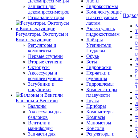
Декомпрессиметры
Ласты
Запчасти для
Гидрокостюмы
декомпрессиметров
Комплектующие
Подвод
Газоанализаторы
и аксессуары к
ластам
М
Аксессуары к
Т
Регуляторы, Октопусы и
гидрокостюмам
П
Комплектующие
Лайкры
р
Регуляторы и
Утеплители
П
комплекты
Поддевы
р
Первые ступени
Обувь
А
Вторые ступени
Боты
А
Октопусы
Гидроноски
р
Аксессуары и
Перчатки и
С
комплектующие
рукавицы
Г
Загубники и
Гидрошлемы
Т
нагубники
Компенсаторы
Г
плавучести
М
Баллоны и Вентили
Грузы
Л
Баллоны
Приборы
К
Аксессуары для
Компьютеры
Г
баллонов
Компасы
Г
Вентили и
Манометры
П
манифолды
Консоли
У
Запчасти для
Регуляторы и
М