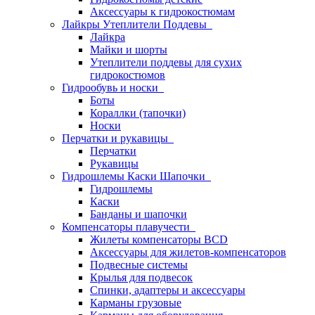
Аксессуары к гидрокостюмам
Лайкры Утеплители Поддевы
Лайкра
Майки и шорты
Утеплители поддевы для сухих
гидрокостюмов
Гидрообувь и носки
Боты
Кораллки (тапочки)
Носки
Перчатки и рукавицы
Перчатки
Рукавицы
Гидрошлемы Каски Шапочки
Гидрошлемы
Каски
Банданы и шапочки
Компенсаторы плавучести
Жилеты компенсаторы BCD
Аксессуары для жилетов-компенсаторов
Подвесные системы
Крылья для подвесок
Спинки, адаптеры и аксессуары
Карманы грузовые