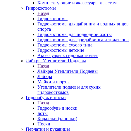
Комплектующие и аксессуары к ластам
Гидрокостюмы
Назад
Гидрокостюмы
Гидрокостюмы для дайвинга и водных видов
спорта
Гидрокостюмы для подводной охоты
Гидрокостюмы для фридайвинга и триатлона
Гидрокостюмы сухого типа
Гидрокостюмы детские
Аксессуары к гидрокостюмам
Лайкры Утеплители Поддевы
Назад
Лайкры Утеплители Поддевы
Лайкра
Майки и шорты
Утеплители поддевы для сухих
гидрокостюмов
Гидрообувь и носки
Назад
Гидрообувь и носки
Боты
Кораллки (тапочки)
Носки
Перчатки и рукавицы