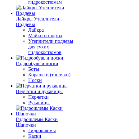
гидрокостюмам
Лайкры Утеплители
Поддевы
Лайкра
Майки и шорты
Утеплители поддевы
для сухих
гидрокостюмов
Гидрообувь и носки
Боты
Кораллки (тапочки)
Носки
Перчатки и рукавицы
Перчатки
Рукавицы
Гидрошлемы Каски
Шапочки
Гидрошлемы
Каски