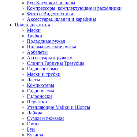
Буи Катушки Сигналы
Компрессоры, комплектующие и расходники
Фото и Видеотехника
Аксессуары, шланги и карабины
Подводная охота
Маски
Трубки
Подводные ружья
Пневматические ружья
Арбалеты
Аксессуары к ружьям
Слинги Гарпуны Трезубцы
Гидрокостюмы
Маски и трубки
Ласты
Компьютеры
Гидрошлемы
Гидроноски
Перчатки
Утепляющие Майки и Шорты
Лайкра
Сумки и рюкзаки
Грузы
Буи
Куканы