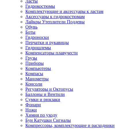
Ласты
Гидрокостюмы
Комплектующие и аксессуары к ластам
Аксессуары к гидрокостюмам
Лайкры Утеплители Поддевы
Обувь
Боты
Гидроноски
Перчатки и рукавицы
Гидрошлемы
Компенсаторы плавучести
Грузы
Приборы
Компьютеры
Компасы
Манометры
Консоли
Регуляторы и Октопусы
Баллоны и Вентили
Сумки и рюкзаки
Фонари
Ножи
Химия по уходу
Буи Катушки Сигналы
Компрессоры, комплектующие и расходники