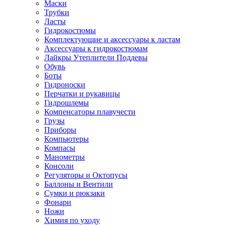
Маски
Трубки
Ласты
Гидрокостюмы
Комплектующие и аксессуары к ластам
Аксессуары к гидрокостюмам
Лайкры Утеплители Поддевы
Обувь
Боты
Гидроноски
Перчатки и рукавицы
Гидрошлемы
Компенсаторы плавучести
Грузы
Приборы
Компьютеры
Компасы
Манометры
Консоли
Регуляторы и Октопусы
Баллоны и Вентили
Сумки и рюкзаки
Фонари
Ножи
Химия по уходу