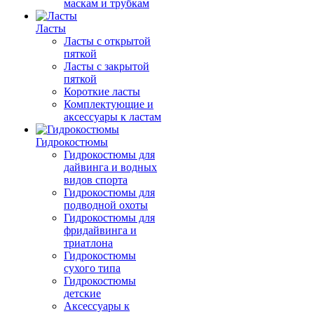
маскам и трубкам
Ласты
Ласты с открытой
пяткой
Ласты с закрытой
пяткой
Короткие ласты
Комплектующие и
аксессуары к ластам
Гидрокостюмы
Гидрокостюмы для
дайвинга и водных
видов спорта
Гидрокостюмы для
подводной охоты
Гидрокостюмы для
фридайвинга и
триатлона
Гидрокостюмы
сухого типа
Гидрокостюмы
детские
Аксессуары к