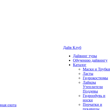
Дайв Клуб
Дайвинг туры
Обучению дайвингу
Каталог
Маски и Трубк
Ласты
Гидрокостюмы
Лайкры
Утеплители
Поддевы
Гидрообувь и
носки
Перчатки и
ная охота
рукавицы