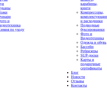
уи
карабины,
уканы
книги
Ножи
Компрессоры,
онари
комплектующи
ото и
и расходники
идеотехника
Подводные
имия по уходу
буксировщики
Фото и
Видеотехника
Одежда и обувь
Бассейн
Ребризеры
SUP-доски
Карты и
подарочные
сертификаты
Блог
Новости
Отзывы
Контакты