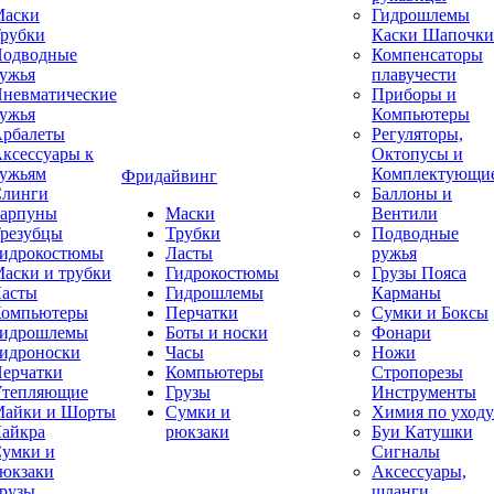
аски
Гидрошлемы
рубки
Каски Шапочки
одводные
Компенсаторы
ужья
плавучести
невматические
Приборы и
ужья
Компьютеры
рбалеты
Регуляторы,
ксессуары к
Октопусы и
ужьям
Комплектующи
Фридайвинг
линги
Баллоны и
арпуны
Маски
Вентили
резубцы
Трубки
Подводные
идрокостюмы
Ласты
ружья
аски и трубки
Гидрокостюмы
Грузы Пояса
асты
Гидрошлемы
Карманы
омпьютеры
Перчатки
Сумки и Боксы
идрошлемы
Боты и носки
Фонари
идроноски
Часы
Ножи
ерчатки
Компьютеры
Стропорезы
тепляющие
Грузы
Инструменты
айки и Шорты
Сумки и
Химия по уходу
айкра
рюкзаки
Буи Катушки
умки и
Сигналы
юкзаки
Аксессуары,
рузы
шланги,