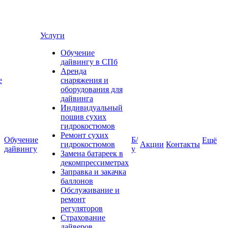
Услуги
Обучение
дайвингу в СПб
Аренда
е
снаряжения и
оборудования для
дайвинга
Индивидуальный
пошив сухих
гидрокостюмов
Ремонт сухих
Обучение
Б/
Ещё
гидрокостюмов
Акции
Контакты
дайвингу
у
Замена батареек в
декомпрессиметрах
Заправка и закачка
баллонов
Обслуживание и
ремонт
регуляторов
Страхование
дайверов