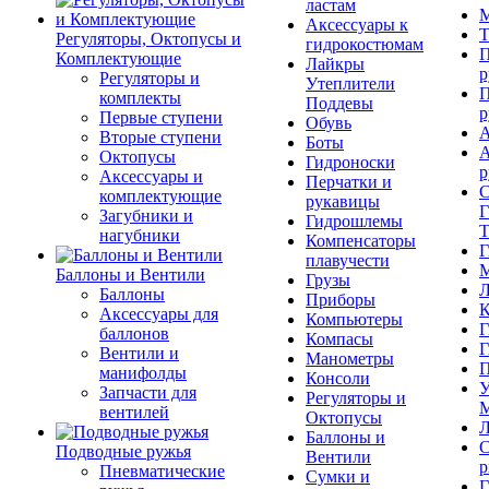
ластам
М
Аксессуары к
Т
Регуляторы, Октопусы и
гидрокостюмам
П
Комплектующие
Лайкры
р
Регуляторы и
Утеплители
П
комплекты
Поддевы
р
Первые ступени
Обувь
А
Вторые ступени
Боты
А
Октопусы
Гидроноски
р
Аксессуары и
Перчатки и
С
комплектующие
рукавицы
Г
Загубники и
Гидрошлемы
Т
нагубники
Компенсаторы
Г
плавучести
М
Баллоны и Вентили
Грузы
Л
Баллоны
Приборы
К
Аксессуары для
Компьютеры
Г
баллонов
Компасы
Г
Вентили и
Манометры
П
манифолды
Консоли
У
Запчасти для
Регуляторы и
М
вентилей
Октопусы
Л
Баллоны и
С
Подводные ружья
Вентили
р
Пневматические
Сумки и
Г