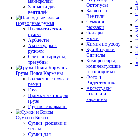
манифолды
М
Октопусы
Запчасти для
Л
Баллоны и
вентилей
С
Вентили
р
Сумки и
Подводные ружья
Г
рюкзаки
Пневматические
Б
Фонари
ружья
К
Ножи
Арбалеты
Химия по уходу
Аксессуары к
Ф
Буи Катушки
ружьям
Ф
Сигналы
Слинги, гарпуны,
в
Компрессоры,
трезубцы
Х
комплектующие
и расходники
Грузы Пояса Карманы
Фото и
Балластные пояса и
Видеотехника
ремни
Аксессуары,
Грузы
шланги и
Пряжки и стопоры
карабины
груза
Грузовые карманы
Сумки и Боксы
Сумки, рюкзаки и
чехлы
Сумки для