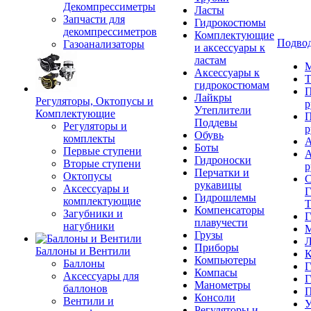
Декомпрессиметры
Ласты
Запчасти для
Гидрокостюмы
декомпрессиметров
Комплектующие
Подвод
Газоанализаторы
и аксессуары к
ластам
М
Аксессуары к
Т
гидрокостюмам
П
Лайкры
Регуляторы, Октопусы и
р
Утеплители
Комплектующие
П
Поддевы
Регуляторы и
р
Обувь
комплекты
А
Боты
Первые ступени
А
Гидроноски
Вторые ступени
р
Перчатки и
Октопусы
С
рукавицы
Аксессуары и
Г
Гидрошлемы
комплектующие
Т
Компенсаторы
Загубники и
Г
плавучести
нагубники
М
Грузы
Л
Приборы
Баллоны и Вентили
К
Компьютеры
Баллоны
Г
Компасы
Аксессуары для
Г
Манометры
баллонов
П
Консоли
Вентили и
У
Регуляторы и