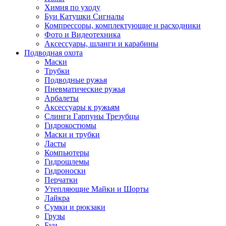
Химия по уходу
Буи Катушки Сигналы
Компрессоры, комплектующие и расходники
Фото и Видеотехника
Аксессуары, шланги и карабины
Подводная охота
Маски
Трубки
Подводные ружья
Пневматические ружья
Арбалеты
Аксессуары к ружьям
Слинги Гарпуны Трезубцы
Гидрокостюмы
Маски и трубки
Ласты
Компьютеры
Гидрошлемы
Гидроноски
Перчатки
Утепляющие Майки и Шорты
Лайкра
Сумки и рюкзаки
Грузы
Буи