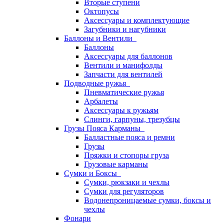
Вторые ступени
Октопусы
Аксессуары и комплектующие
Загубники и нагубники
Баллоны и Вентили
Баллоны
Аксессуары для баллонов
Вентили и манифолды
Запчасти для вентилей
Подводные ружья
Пневматические ружья
Арбалеты
Аксессуары к ружьям
Слинги, гарпуны, трезубцы
Грузы Пояса Карманы
Балластные пояса и ремни
Грузы
Пряжки и стопоры груза
Грузовые карманы
Сумки и Боксы
Сумки, рюкзаки и чехлы
Сумки для регуляторов
Водонепроницаемые сумки, боксы и
чехлы
Фонари