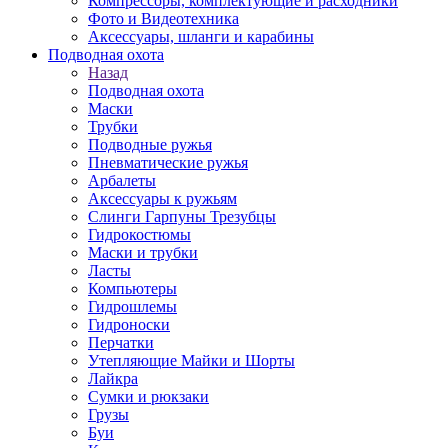
Компрессоры, комплектующие и расходники
Фото и Видеотехника
Аксессуары, шланги и карабины
Подводная охота
Назад
Подводная охота
Маски
Трубки
Подводные ружья
Пневматические ружья
Арбалеты
Аксессуары к ружьям
Слинги Гарпуны Трезубцы
Гидрокостюмы
Маски и трубки
Ласты
Компьютеры
Гидрошлемы
Гидроноски
Перчатки
Утепляющие Майки и Шорты
Лайкра
Сумки и рюкзаки
Грузы
Буи