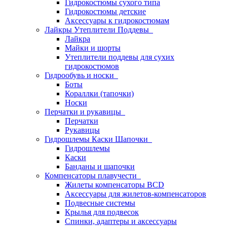
Гидрокостюмы сухого типа
Гидрокостюмы детские
Аксессуары к гидрокостюмам
Лайкры Утеплители Поддевы
Лайкра
Майки и шорты
Утеплители поддевы для сухих
гидрокостюмов
Гидрообувь и носки
Боты
Кораллки (тапочки)
Носки
Перчатки и рукавицы
Перчатки
Рукавицы
Гидрошлемы Каски Шапочки
Гидрошлемы
Каски
Банданы и шапочки
Компенсаторы плавучести
Жилеты компенсаторы BCD
Аксессуары для жилетов-компенсаторов
Подвесные системы
Крылья для подвесок
Спинки, адаптеры и аксессуары