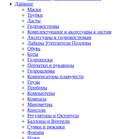
Дайвинг
Маски
Трубки
Ласты
Гидрокостюмы
Комплектующие и аксессуары к ластам
Аксессуары к гидрокостюмам
Лайкры Утеплители Поддевы
Обувь
Боты
Гидроноски
Перчатки и рукавицы
Гидрошлемы
Компенсаторы плавучести
Грузы
Приборы
Компьютеры
Компасы
Манометры
Консоли
Регуляторы и Октопусы
Баллоны и Вентили
Сумки и рюкзаки
Фонари
Ножи