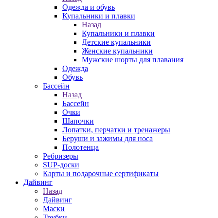
Одежда и обувь
Купальники и плавки
Назад
Купальники и плавки
Детские купальники
Женские купальники
Мужские шорты для плавания
Одежда
Обувь
Бассейн
Назад
Бассейн
Очки
Шапочки
Лопатки, перчатки и тренажеры
Беруши и зажимы для носа
Полотенца
Ребризеры
SUP-доски
Карты и подарочные сертификаты
Дайвинг
Назад
Дайвинг
Маски
Трубки