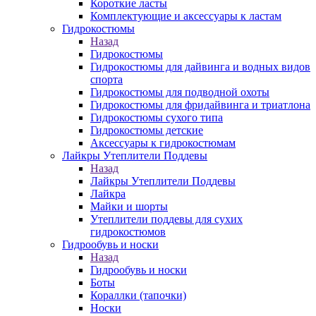
Короткие ласты
Комплектующие и аксессуары к ластам
Гидрокостюмы
Назад
Гидрокостюмы
Гидрокостюмы для дайвинга и водных видов
спорта
Гидрокостюмы для подводной охоты
Гидрокостюмы для фридайвинга и триатлона
Гидрокостюмы сухого типа
Гидрокостюмы детские
Аксессуары к гидрокостюмам
Лайкры Утеплители Поддевы
Назад
Лайкры Утеплители Поддевы
Лайкра
Майки и шорты
Утеплители поддевы для сухих
гидрокостюмов
Гидрообувь и носки
Назад
Гидрообувь и носки
Боты
Кораллки (тапочки)
Носки