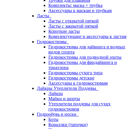
Трубки для плавания
Комплекты: маска + трубка
Аксессуары к маскам и трубкам
Ласты
Ласты с открытой пяткой
Ласты с закрытой пяткой
Короткие ласты
Комплектующие и аксессуары к ластам
Гидрокостюмы
Гидрокостюмы для дайвинга и водных
видов спорта
Гидрокостюмы для подводной охоты
Гидрокостюмы для фридайвинга и
триатлона
Гидрокостюмы сухого типа
Гидрокостюмы детские
Аксессуары к гидрокостюмам
Лайкры Утеплители Поддевы
Лайкра
Майки и шорты
Утеплители поддевы для сухих
гидрокостюмов
Гидрообувь и носки
Боты
Кораллки (тапочки)