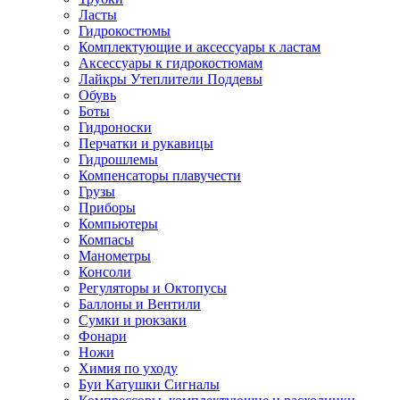
Ласты
Гидрокостюмы
Комплектующие и аксессуары к ластам
Аксессуары к гидрокостюмам
Лайкры Утеплители Поддевы
Обувь
Боты
Гидроноски
Перчатки и рукавицы
Гидрошлемы
Компенсаторы плавучести
Грузы
Приборы
Компьютеры
Компасы
Манометры
Консоли
Регуляторы и Октопусы
Баллоны и Вентили
Сумки и рюкзаки
Фонари
Ножи
Химия по уходу
Буи Катушки Сигналы