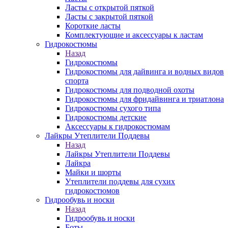
Ласты с открытой пяткой
Ласты с закрытой пяткой
Короткие ласты
Комплектующие и аксессуары к ластам
Гидрокостюмы
Назад
Гидрокостюмы
Гидрокостюмы для дайвинга и водных видов
спорта
Гидрокостюмы для подводной охоты
Гидрокостюмы для фридайвинга и триатлона
Гидрокостюмы сухого типа
Гидрокостюмы детские
Аксессуары к гидрокостюмам
Лайкры Утеплители Поддевы
Назад
Лайкры Утеплители Поддевы
Лайкра
Майки и шорты
Утеплители поддевы для сухих
гидрокостюмов
Гидрообувь и носки
Назад
Гидрообувь и носки
Боты