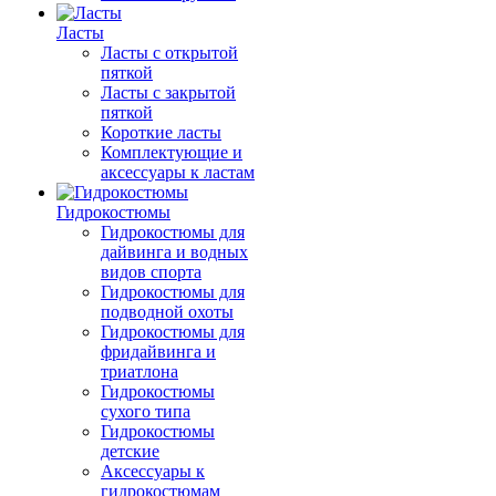
Ласты
Ласты с открытой
пяткой
Ласты с закрытой
пяткой
Короткие ласты
Комплектующие и
аксессуары к ластам
Гидрокостюмы
Гидрокостюмы для
дайвинга и водных
видов спорта
Гидрокостюмы для
подводной охоты
Гидрокостюмы для
фридайвинга и
триатлона
Гидрокостюмы
сухого типа
Гидрокостюмы
детские
Аксессуары к
гидрокостюмам