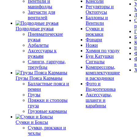
Вентили и
Консоли
У
манифолды
Регуляторы и
М
Запчасти для
Октопусы
Л
вентилей
Баллоны и
С
Вентили
р
Подводные ружья
Сумки и
Г
Пневматические
рюкзаки
Б
ружья
Фонари
К
Арбалеты
Ножи
Аксессуары к
Химия по уходу
Ф
ружьям
Буи Катушки
Ф
Слинги, гарпуны,
Сигналы
в
трезубцы
Компрессоры,
Х
комплектующие
Грузы Пояса Карманы
и расходники
Балластные пояса и
Фото и
ремни
Видеотехника
Грузы
Аксессуары,
Пряжки и стопоры
шланги и
груза
карабины
Грузовые карманы
Сумки и Боксы
Сумки, рюкзаки и
чехлы