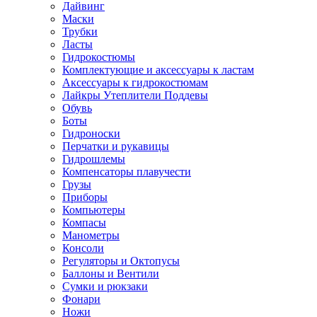
Дайвинг
Маски
Трубки
Ласты
Гидрокостюмы
Комплектующие и аксессуары к ластам
Аксессуары к гидрокостюмам
Лайкры Утеплители Поддевы
Обувь
Боты
Гидроноски
Перчатки и рукавицы
Гидрошлемы
Компенсаторы плавучести
Грузы
Приборы
Компьютеры
Компасы
Манометры
Консоли
Регуляторы и Октопусы
Баллоны и Вентили
Сумки и рюкзаки
Фонари
Ножи