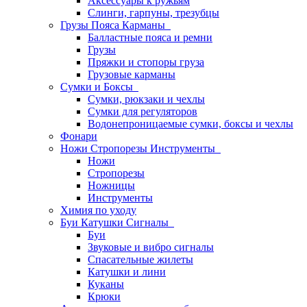
Аксессуары к ружьям
Слинги, гарпуны, трезубцы
Грузы Пояса Карманы
Балластные пояса и ремни
Грузы
Пряжки и стопоры груза
Грузовые карманы
Сумки и Боксы
Сумки, рюкзаки и чехлы
Сумки для регуляторов
Водонепроницаемые сумки, боксы и чехлы
Фонари
Ножи Стропорезы Инструменты
Ножи
Стропорезы
Ножницы
Инструменты
Химия по уходу
Буи Катушки Сигналы
Буи
Звуковые и вибро сигналы
Спасательные жилеты
Катушки и лини
Куканы
Крюки