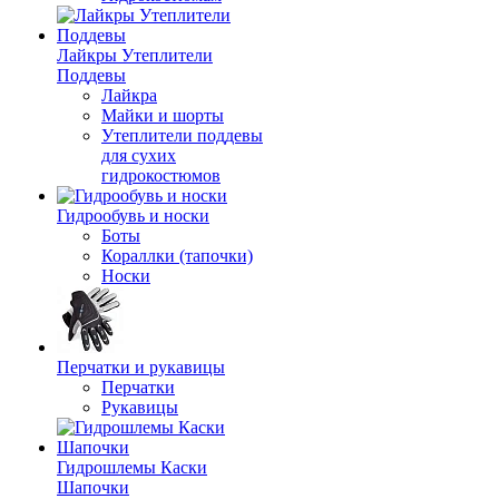
Лайкры Утеплители
Поддевы
Лайкра
Майки и шорты
Утеплители поддевы
для сухих
гидрокостюмов
Гидрообувь и носки
Боты
Кораллки (тапочки)
Носки
Перчатки и рукавицы
Перчатки
Рукавицы
Гидрошлемы Каски
Шапочки