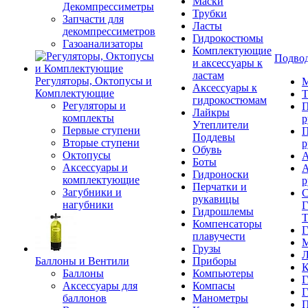
Маски
Декомпрессиметры
Трубки
Запчасти для
Ласты
декомпрессиметров
Гидрокостюмы
Газоанализаторы
Комплектующие
Подвод
и аксессуары к
ластам
Регуляторы, Октопусы и
М
Аксессуары к
Комплектующие
Т
гидрокостюмам
Регуляторы и
П
Лайкры
комплекты
р
Утеплители
Первые ступени
П
Поддевы
Вторые ступени
р
Обувь
Октопусы
А
Боты
Аксессуары и
А
Гидроноски
комплектующие
р
Перчатки и
Загубники и
С
рукавицы
нагубники
Г
Гидрошлемы
Т
Компенсаторы
Г
плавучести
М
Грузы
Л
Баллоны и Вентили
Приборы
К
Баллоны
Компьютеры
Г
Аксессуары для
Компасы
Г
баллонов
Манометры
П