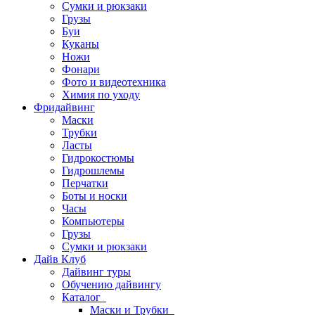
Сумки и рюкзаки
Грузы
Буи
Куканы
Ножи
Фонари
Фото и видеотехника
Химия по уходу
Фридайвинг
Маски
Трубки
Ласты
Гидрокостюмы
Гидрошлемы
Перчатки
Боты и носки
Часы
Компьютеры
Грузы
Сумки и рюкзаки
Дайв Клуб
Дайвинг туры
Обучению дайвингу
Каталог
Маски и Трубки