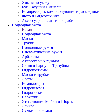
Химия по уходу
Буи Катушки Сигналы
Компрессоры, комплектующие и расходники
Фото и Видеотехника
Аксессуары, шланги и карабины
Подводная охота
Назад
Подводная охота
Маски
Трубки
Подводные ружья
Пневматические ружья
Арбалеты
Аксессуары к ружьям
Слинги Гарпуны Трезубцы
Гидрокостюмы
Маски и трубки
Ласты
Компьютеры
Гидрошлемы
Гидроноски
Перчатки
Утепляющие Майки и Шорты
Лайкра
Сумки и рюкзаки