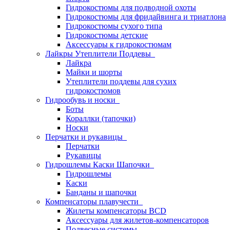
Гидрокостюмы для подводной охоты
Гидрокостюмы для фридайвинга и триатлона
Гидрокостюмы сухого типа
Гидрокостюмы детские
Аксессуары к гидрокостюмам
Лайкры Утеплители Поддевы
Лайкра
Майки и шорты
Утеплители поддевы для сухих
гидрокостюмов
Гидрообувь и носки
Боты
Кораллки (тапочки)
Носки
Перчатки и рукавицы
Перчатки
Рукавицы
Гидрошлемы Каски Шапочки
Гидрошлемы
Каски
Банданы и шапочки
Компенсаторы плавучести
Жилеты компенсаторы BCD
Аксессуары для жилетов-компенсаторов
Подвесные системы