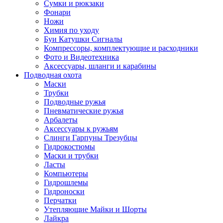
Сумки и рюкзаки
Фонари
Ножи
Химия по уходу
Буи Катушки Сигналы
Компрессоры, комплектующие и расходники
Фото и Видеотехника
Аксессуары, шланги и карабины
Подводная охота
Маски
Трубки
Подводные ружья
Пневматические ружья
Арбалеты
Аксессуары к ружьям
Слинги Гарпуны Трезубцы
Гидрокостюмы
Маски и трубки
Ласты
Компьютеры
Гидрошлемы
Гидроноски
Перчатки
Утепляющие Майки и Шорты
Лайкра