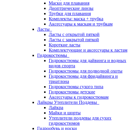
Маски для плавания
Диоптрические линзы
Трубки для плавания
Комплекты: маска + трубка
Аксессуары к маскам и трубкам
Ласты
Ласты с открытой пяткой
Ласты с закрытой пяткой
Короткие ласты
Комплектующие и аксессуары к ластам
Гидрокостюмы
Гидрокостюмы для дайвинга и водных
видов спорта
Гидрокостюмы для подводной охоты
Гидрокостюмы для фридайвинга и
триатлона
Гидрокостюмы сухого типа
Гидрокостюмы детские
Аксессуары к гидрокостюмам
Лайкры Утеплители Поддевы
Лайкра
Майки и шорты
Утеплители поддевы для сухих
гидрокостюмов
Гидрообувь и носки