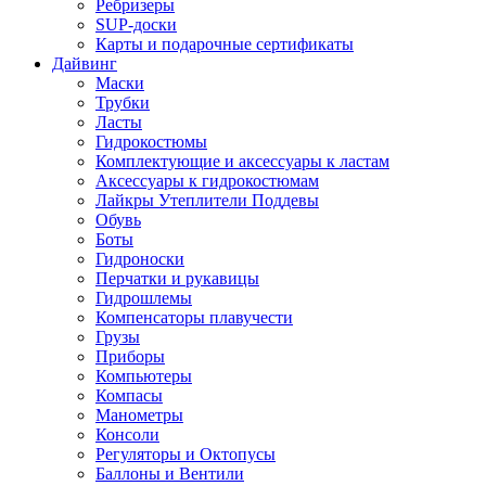
Ребризеры
SUP-доски
Карты и подарочные сертификаты
Дайвинг
Маски
Трубки
Ласты
Гидрокостюмы
Комплектующие и аксессуары к ластам
Аксессуары к гидрокостюмам
Лайкры Утеплители Поддевы
Обувь
Боты
Гидроноски
Перчатки и рукавицы
Гидрошлемы
Компенсаторы плавучести
Грузы
Приборы
Компьютеры
Компасы
Манометры
Консоли
Регуляторы и Октопусы
Баллоны и Вентили