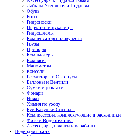
Аксессуары к гидрокостюмам
Лайкры Утеплители Поддевы
Обувь
Боты
Гидроноски
Перчатки и рукавицы
Гидрошлемы
Компенсаторы плавучести
Грузы
Приборы
Компьютеры
Компасы
Манометры
Консоли
Регуляторы и Октопусы
Баллоны и Вентили
Сумки и рюкзаки
Фонари
Ножи
Химия по уходу
Буи Катушки Сигналы
Компрессоры, комплектующие и расходники
Фото и Видеотехника
Аксессуары, шланги и карабины
Подводная охота