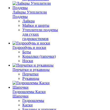
Лайкры Утеплители
Поддевы
Лайкра
Майки и шорты
Утеплители поддевы
для сухих
гидрокостюмов
Гидрообувь и носки
Боты
Кораллки (тапочки)
Носки
Перчатки и рукавицы
Перчатки
Рукавицы
Гидрошлемы Каски
Шапочки
Гидрошлемы
Каски
Банданы и шапочки