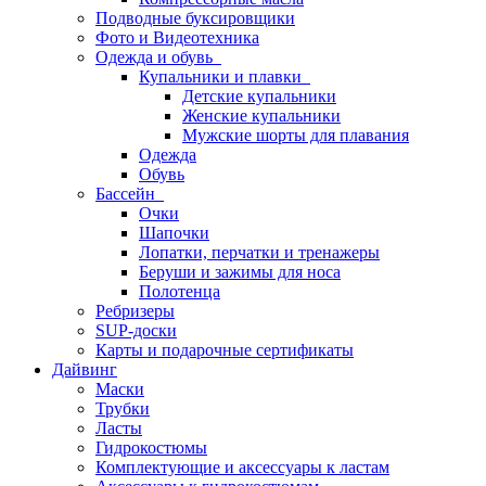
Подводные буксировщики
Фото и Видеотехника
Одежда и обувь
Купальники и плавки
Детские купальники
Женские купальники
Мужские шорты для плавания
Одежда
Обувь
Бассейн
Очки
Шапочки
Лопатки, перчатки и тренажеры
Беруши и зажимы для носа
Полотенца
Ребризеры
SUP-доски
Карты и подарочные сертификаты
Дайвинг
Маски
Трубки
Ласты
Гидрокостюмы
Комплектующие и аксессуары к ластам