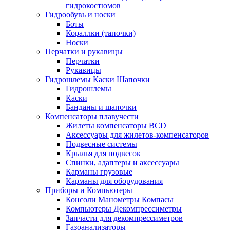
гидрокостюмов
Гидрообувь и носки
Боты
Кораллки (тапочки)
Носки
Перчатки и рукавицы
Перчатки
Рукавицы
Гидрошлемы Каски Шапочки
Гидрошлемы
Каски
Банданы и шапочки
Компенсаторы плавучести
Жилеты компенсаторы BCD
Аксессуары для жилетов-компенсаторов
Подвесные системы
Крылья для подвесок
Спинки, адаптеры и аксессуары
Карманы грузовые
Карманы для оборудования
Приборы и Компьютеры
Консоли Манометры Компасы
Компьютеры Декомпрессиметры
Запчасти для декомпрессиметров
Газоанализаторы