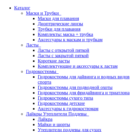
Каталог
Маски и Трубки
Маски для плавания
Диоптрические линзы
Трубки для плавания
Комплекты: маска + трубка
Аксессуары к маскам и трубкам
Ласты
Ласты с открытой пяткой
Ласты с закрытой пяткой
Короткие ласты
Комплектующие и аксессуары к ластам
Гидрокостюмы
Гидрокостюмы для дайвинга и водных видов
спорта
Гидрокостюмы для подводной охоты
Гидрокостюмы для фридайвинга и триатлона
Гидрокостюмы сухого типа
Гидрокостюмы детские
Аксессуары к гидрокостюмам
Лайкры Утеплители Поддевы
Лайкра
Майки и шорты
Утеплители поддевы для сухих