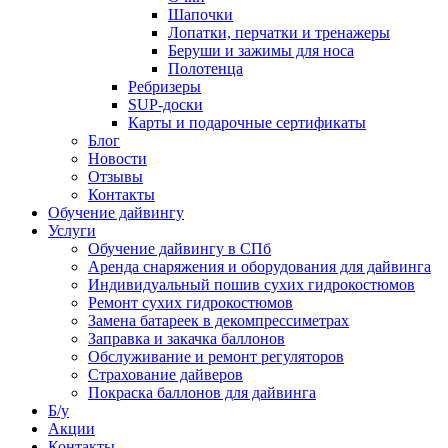
Шапочки
Лопатки, перчатки и тренажеры
Беруши и зажимы для носа
Полотенца
Ребризеры
SUP-доски
Карты и подарочные сертификаты
Блог
Новости
Отзывы
Контакты
Обучение дайвингу
Услуги
Обучение дайвингу в СПб
Аренда снаряжения и оборудования для дайвинга
Индивидуальный пошив сухих гидрокостюмов
Ремонт сухих гидрокостюмов
Замена батареек в декомпрессиметрах
Заправка и закачка баллонов
Обслуживание и ремонт регуляторов
Страхование дайверов
Покраска баллонов для дайвинга
Б/у
Акции
Контакты