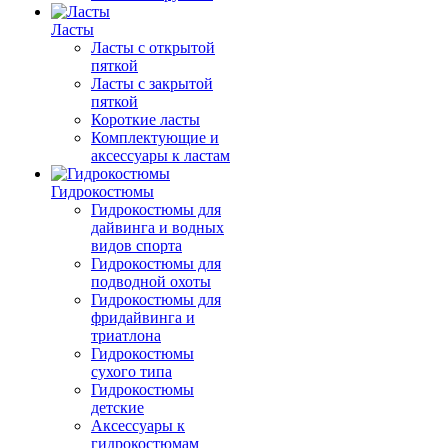
Ласты
Ласты с открытой
пяткой
Ласты с закрытой
пяткой
Короткие ласты
Комплектующие и
аксессуары к ластам
Гидрокостюмы
Гидрокостюмы для
дайвинга и водных
видов спорта
Гидрокостюмы для
подводной охоты
Гидрокостюмы для
фридайвинга и
триатлона
Гидрокостюмы
сухого типа
Гидрокостюмы
детские
Аксессуары к
гидрокостюмам