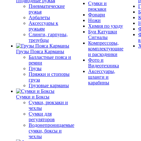
Подводные ружья
р
Сумки и
Пневматические
Г
рюкзаки
ружья
Б
Фонари
Арбалеты
К
Ножи
Аксессуары к
Химия по уходу
ружьям
Ф
Буи Катушки
Слинги, гарпуны,
Ф
Сигналы
трезубцы
в
Компрессоры,
Х
комплектующие
Грузы Пояса Карманы
и расходники
Балластные пояса и
Фото и
ремни
Видеотехника
Грузы
Аксессуары,
Пряжки и стопоры
шланги и
груза
карабины
Грузовые карманы
Сумки и Боксы
Сумки, рюкзаки и
чехлы
Сумки для
регуляторов
Водонепроницаемые
сумки, боксы и
чехлы