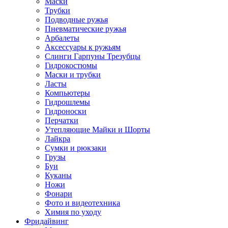
Маски
Трубки
Подводные ружья
Пневматические ружья
Арбалеты
Аксессуары к ружьям
Слинги Гарпуны Трезубцы
Гидрокостюмы
Маски и трубки
Ласты
Компьютеры
Гидрошлемы
Гидроноски
Перчатки
Утепляющие Майки и Шорты
Лайкра
Сумки и рюкзаки
Грузы
Буи
Куканы
Ножи
Фонари
Фото и видеотехника
Химия по уходу
Фридайвинг