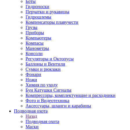
Боты
Гидроноски
Перчатки и рукавицы
Гидрошлемы
Компенсаторы плавучести
Грузы
Приборы
Компьютеры
Компасы
Манометры
Консоли
Регуляторы и Октопусы
Баллоны и Вентили
Сумки и рюкзаки
Фонари
Ножи
Химия по уходу
Буи Катушки Сигналы
Компрессоры, комплектующие и расходники
Фото и Видеотехника
Аксессуары, шланги и карабины
Подводная охота
Назад
Подводная охота
Маски