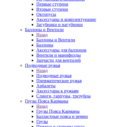
Первые ступени
Вторые ступени
Октопусы
Аксессуары и комплектующие
Загубники и нагубники
Баллоны и Вентили
Назад
Баллоны и Вентили
Баллоны
Аксессуары для баллонов
Вентили и манифолды
Запчасти для вентилей
Подводные ружья
Назад
Подводные ружья
Пневматические ружья
Арбалеты
Аксессуары к ружьям
Слинги, гарпуны, трезубцы
Грузы Пояса Карманы
Назад
Грузы Пояса Карманы
Балластные пояса и ремни
Грузы
Пряжки и стопоры груза