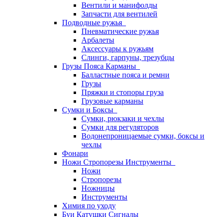
Вентили и манифолды
Запчасти для вентилей
Подводные ружья
Пневматические ружья
Арбалеты
Аксессуары к ружьям
Слинги, гарпуны, трезубцы
Грузы Пояса Карманы
Балластные пояса и ремни
Грузы
Пряжки и стопоры груза
Грузовые карманы
Сумки и Боксы
Сумки, рюкзаки и чехлы
Сумки для регуляторов
Водонепроницаемые сумки, боксы и
чехлы
Фонари
Ножи Стропорезы Инструменты
Ножи
Стропорезы
Ножницы
Инструменты
Химия по уходу
Буи Катушки Сигналы