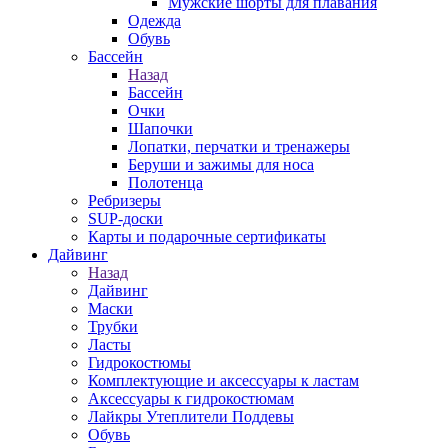
Мужские шорты для плавания
Одежда
Обувь
Бассейн
Назад
Бассейн
Очки
Шапочки
Лопатки, перчатки и тренажеры
Беруши и зажимы для носа
Полотенца
Ребризеры
SUP-доски
Карты и подарочные сертификаты
Дайвинг
Назад
Дайвинг
Маски
Трубки
Ласты
Гидрокостюмы
Комплектующие и аксессуары к ластам
Аксессуары к гидрокостюмам
Лайкры Утеплители Поддевы
Обувь