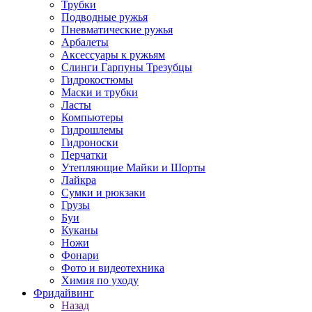
Трубки
Подводные ружья
Пневматические ружья
Арбалеты
Аксессуары к ружьям
Слинги Гарпуны Трезубцы
Гидрокостюмы
Маски и трубки
Ласты
Компьютеры
Гидрошлемы
Гидроноски
Перчатки
Утепляющие Майки и Шорты
Лайкра
Сумки и рюкзаки
Грузы
Буи
Куканы
Ножи
Фонари
Фото и видеотехника
Химия по уходу
Фридайвинг
Назад