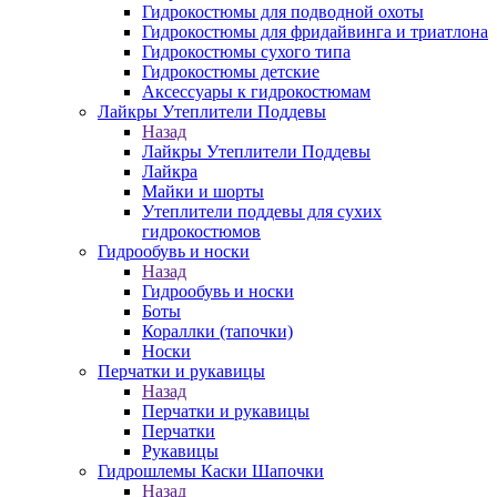
Гидрокостюмы для подводной охоты
Гидрокостюмы для фридайвинга и триатлона
Гидрокостюмы сухого типа
Гидрокостюмы детские
Аксессуары к гидрокостюмам
Лайкры Утеплители Поддевы
Назад
Лайкры Утеплители Поддевы
Лайкра
Майки и шорты
Утеплители поддевы для сухих
гидрокостюмов
Гидрообувь и носки
Назад
Гидрообувь и носки
Боты
Кораллки (тапочки)
Носки
Перчатки и рукавицы
Назад
Перчатки и рукавицы
Перчатки
Рукавицы
Гидрошлемы Каски Шапочки
Назад