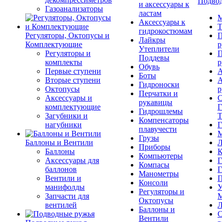
Подвод
и аксессуары к
Газоанализаторы
ластам
М
Аксессуары к
Т
гидрокостюмам
Регуляторы, Октопусы и
П
Лайкры
Комплектующие
р
Утеплители
Регуляторы и
П
Поддевы
комплекты
р
Обувь
Первые ступени
А
Боты
Вторые ступени
А
Гидроноски
Октопусы
р
Перчатки и
Аксессуары и
С
рукавицы
комплектующие
Г
Гидрошлемы
Загубники и
Т
Компенсаторы
нагубники
Г
плавучести
М
Грузы
Баллоны и Вентили
Л
Приборы
Баллоны
К
Компьютеры
Аксессуары для
Г
Компасы
баллонов
Г
Манометры
Вентили и
П
Консоли
манифолды
У
Регуляторы и
Запчасти для
М
Октопусы
вентилей
Л
Баллоны и
С
Вентили