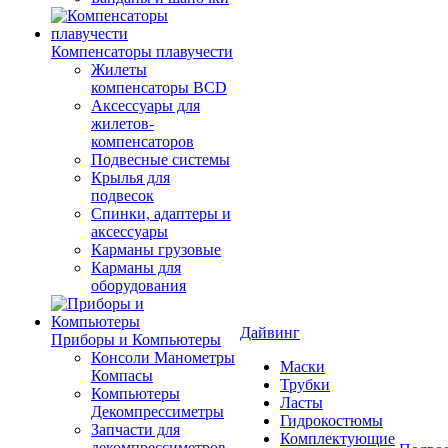
Компенсаторы плавучести
Жилеты
компенсаторы BCD
Аксессуары для
жилетов-
компенсаторов
Подвесные системы
Крылья для
подвесок
Спинки, адаптеры и
аксессуары
Карманы грузовые
Карманы для
оборудования
Дайвинг
Приборы и Компьютеры
Консоли Манометры
Маски
Компасы
Трубки
Компьютеры
Ласты
Декомпрессиметры
Гидрокостюмы
Запчасти для
Комплектующие
декомпрессиметров