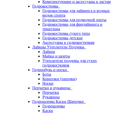
Комплектующие и аксессуары к ластам
Гидрокостюмы
Гидрокостюмы для дайвинга и водных
видов спорта
Гидрокостюмы для подводной охоты
Гидрокостюмы для фридайвинга и
триатлона
Гидрокостюмы сухого типа
Гидрокостюмы детские
Аксессуары к гидрокостюмам
Лайкры Утеплители Поддевы
Лайкра
Майки и шорты
Утеплители поддевы для сухих
гидрокостюмов
Гидрообувь и носки
Боты
Кораллки (тапочки)
Носки
Перчатки и рукавицы
Перчатки
Рукавицы
Гидрошлемы Каски Шапочки
Гидрошлемы
Каски