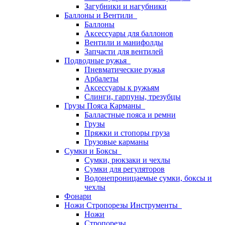
Загубники и нагубники
Баллоны и Вентили
Баллоны
Аксессуары для баллонов
Вентили и манифолды
Запчасти для вентилей
Подводные ружья
Пневматические ружья
Арбалеты
Аксессуары к ружьям
Слинги, гарпуны, трезубцы
Грузы Пояса Карманы
Балластные пояса и ремни
Грузы
Пряжки и стопоры груза
Грузовые карманы
Сумки и Боксы
Сумки, рюкзаки и чехлы
Сумки для регуляторов
Водонепроницаемые сумки, боксы и
чехлы
Фонари
Ножи Стропорезы Инструменты
Ножи
Стропорезы