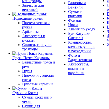
Л
манифолды
Баллоны и
С
Запчасти для
Вентили
р
вентилей
Сумки и
Г
рюкзаки
Б
Подводные ружья
Фонари
К
Пневматические
Ножи
ружья
Химия по уходу
Ф
Арбалеты
Буи Катушки
Ф
Аксессуары к
Сигналы
в
ружьям
Компрессоры,
Х
Слинги, гарпуны,
комплектующие
трезубцы
и расходники
Фото и
Грузы Пояса Карманы
Видеотехника
Балластные пояса и
Аксессуары,
ремни
шланги и
Грузы
карабины
Пряжки и стопоры
груза
Грузовые карманы
Сумки и Боксы
Сумки, рюкзаки и
чехлы
Сумки для