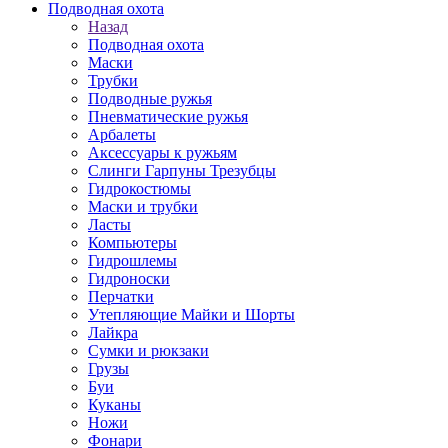
Подводная охота
Назад
Подводная охота
Маски
Трубки
Подводные ружья
Пневматические ружья
Арбалеты
Аксессуары к ружьям
Слинги Гарпуны Трезубцы
Гидрокостюмы
Маски и трубки
Ласты
Компьютеры
Гидрошлемы
Гидроноски
Перчатки
Утепляющие Майки и Шорты
Лайкра
Сумки и рюкзаки
Грузы
Буи
Куканы
Ножи
Фонари