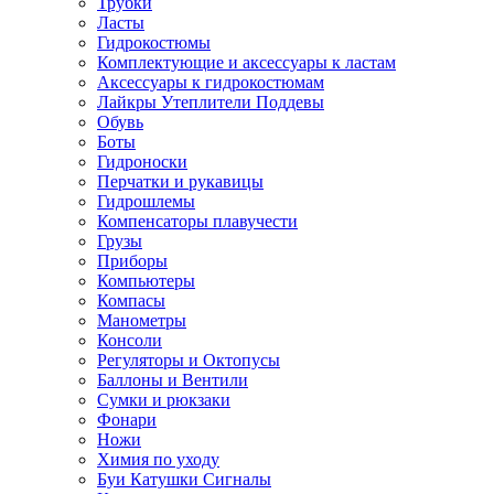
Трубки
Ласты
Гидрокостюмы
Комплектующие и аксессуары к ластам
Аксессуары к гидрокостюмам
Лайкры Утеплители Поддевы
Обувь
Боты
Гидроноски
Перчатки и рукавицы
Гидрошлемы
Компенсаторы плавучести
Грузы
Приборы
Компьютеры
Компасы
Манометры
Консоли
Регуляторы и Октопусы
Баллоны и Вентили
Сумки и рюкзаки
Фонари
Ножи
Химия по уходу
Буи Катушки Сигналы