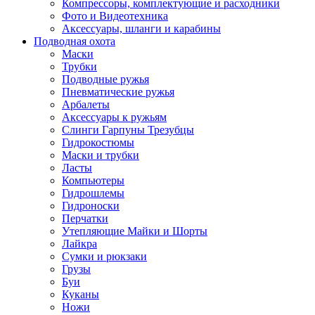
Компрессоры, комплектующие и расходники
Фото и Видеотехника
Аксессуары, шланги и карабины
Подводная охота
Маски
Трубки
Подводные ружья
Пневматические ружья
Арбалеты
Аксессуары к ружьям
Слинги Гарпуны Трезубцы
Гидрокостюмы
Маски и трубки
Ласты
Компьютеры
Гидрошлемы
Гидроноски
Перчатки
Утепляющие Майки и Шорты
Лайкра
Сумки и рюкзаки
Грузы
Буи
Куканы
Ножи