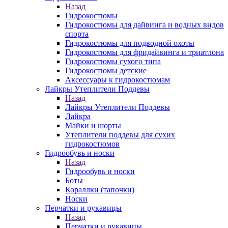
Назад
Гидрокостюмы
Гидрокостюмы для дайвинга и водных видов
спорта
Гидрокостюмы для подводной охоты
Гидрокостюмы для фридайвинга и триатлона
Гидрокостюмы сухого типа
Гидрокостюмы детские
Аксессуары к гидрокостюмам
Лайкры Утеплители Поддевы
Назад
Лайкры Утеплители Поддевы
Лайкра
Майки и шорты
Утеплители поддевы для сухих
гидрокостюмов
Гидрообувь и носки
Назад
Гидрообувь и носки
Боты
Кораллки (тапочки)
Носки
Перчатки и рукавицы
Назад
Перчатки и рукавицы