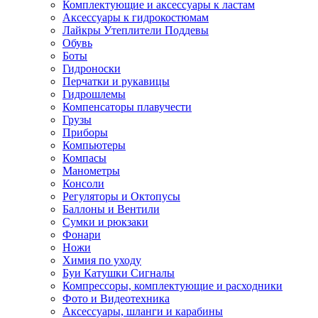
Комплектующие и аксессуары к ластам
Аксессуары к гидрокостюмам
Лайкры Утеплители Поддевы
Обувь
Боты
Гидроноски
Перчатки и рукавицы
Гидрошлемы
Компенсаторы плавучести
Грузы
Приборы
Компьютеры
Компасы
Манометры
Консоли
Регуляторы и Октопусы
Баллоны и Вентили
Сумки и рюкзаки
Фонари
Ножи
Химия по уходу
Буи Катушки Сигналы
Компрессоры, комплектующие и расходники
Фото и Видеотехника
Аксессуары, шланги и карабины