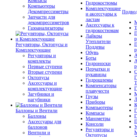
Компасы
Гидрокостюмы
Компьютеры
Комплектующие
Декомпрессиметры
Подвод
и аксессуары к
Запчасти для
ластам
М
декомпрессиметров
Аксессуары к
Т
Газоанализаторы
гидрокостюмам
П
Лайкры
р
Утеплители
П
Регуляторы, Октопусы и
Поддевы
р
Комплектующие
Обувь
А
Регуляторы и
Боты
А
комплекты
Гидроноски
р
Первые ступени
Перчатки и
С
Вторые ступени
рукавицы
Г
Октопусы
Гидрошлемы
Т
Аксессуары и
Компенсаторы
Г
комплектующие
плавучести
М
Загубники и
Грузы
Л
нагубники
Приборы
К
Компьютеры
Г
Баллоны и Вентили
Компасы
Г
Баллоны
Манометры
П
Аксессуары для
Консоли
У
баллонов
Регуляторы и
М
Вентили и
Октопусы