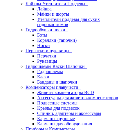
Лайкры Утеплители Поддевы
Лайкра
Майки и шорты
Утеплители поддевы для сухих
гидрокостюмов
Гидрообувь и носки
Боты
Кораллки (тапочки)
Носки
Перчатки и рукавицы
Перчатки
Рукавицы
Гидрошлемы Каски Шапочки
Гидрошлемы
Каски
Банданы и шапочки
Компенсаторы плавучести
Жилеты компенсаторы BCD
Аксессуары для жилетов-компенсаторов
Подвесные системы
Крылья для подвесок
Спинки, адаптеры и аксессуары
Карманы грузовые
Карманы для оборудования
Приборы и Компьютеры