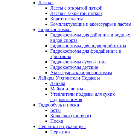
Ласты
Ласты с открытой пяткой
Ласты с закрытой пяткой
Короткие ласты
Комплектующие и аксессуары к ластам
Гидрокостюмы
Гидрокостюмы для дайвинга и водных
видов спорта
Гидрокостюмы для подводной охоты
Гидрокостюмы для фридайвинга и
триатлона
Гидрокостюмы сухого типа
Гидрокостюмы детские
Аксессуары к гидрокостюмам
Лайкры Утеплители Поддевы
Лайкра
Майки и шорты
Утеплители поддевы для сухих
гидрокостюмов
Гидрообувь и носки
Боты
Кораллки (тапочки)
Носки
Перчатки и рукавицы
Перчатки