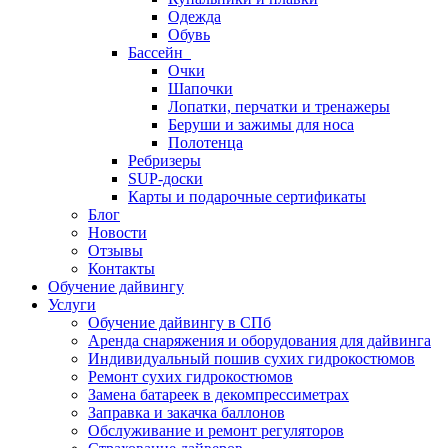
Одежда
Обувь
Бассейн
Очки
Шапочки
Лопатки, перчатки и тренажеры
Беруши и зажимы для носа
Полотенца
Ребризеры
SUP-доски
Карты и подарочные сертификаты
Блог
Новости
Отзывы
Контакты
Обучение дайвингу
Услуги
Обучение дайвингу в СПб
Аренда снаряжения и оборудования для дайвинга
Индивидуальный пошив сухих гидрокостюмов
Ремонт сухих гидрокостюмов
Замена батареек в декомпрессиметрах
Заправка и закачка баллонов
Обслуживание и ремонт регуляторов