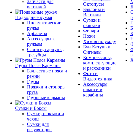
Запчасти для
М
Октопусы
вентилей
Л
Баллоны и
С
Вентили
Подводные ружья
р
Сумки и
Пневматические
Г
рюкзаки
ружья
Б
Фонари
Арбалеты
К
Ножи
Аксессуары к
Химия по уходу
ружьям
Ф
Буи Катушки
Слинги, гарпуны,
Ф
Сигналы
трезубцы
в
Компрессоры,
Х
комплектующие
Грузы Пояса Карманы
и расходники
Балластные пояса и
Фото и
ремни
Видеотехника
Грузы
Аксессуары,
Пряжки и стопоры
шланги и
груза
карабины
Грузовые карманы
Сумки и Боксы
Сумки, рюкзаки и
чехлы
Сумки для
регуляторов