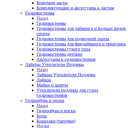
Короткие ласты
Комплектующие и аксессуары к ластам
Гидрокостюмы
Назад
Гидрокостюмы
Гидрокостюмы для дайвинга и водных видов
спорта
Гидрокостюмы для подводной охоты
Гидрокостюмы для фридайвинга и триатлона
Гидрокостюмы сухого типа
Гидрокостюмы детские
Аксессуары к гидрокостюмам
Лайкры Утеплители Поддевы
Назад
Лайкры Утеплители Поддевы
Лайкра
Майки и шорты
Утеплители поддевы для сухих
гидрокостюмов
Гидрообувь и носки
Назад
Гидрообувь и носки
Боты
Кораллки (тапочки)
Носки