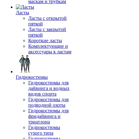
маскам и трубкам
Ласты
Ласты с открытой
пяткой
Ласты с закрытой
пяткой
Короткие ласты
Комплектующие и
аксессуары к ластам
Гидрокостюмы
Гидрокостюмы для
дайвинга и водных
видов спорта
Гидрокостюмы для
подводной охоты
Гидрокостюмы для
фридайвинга и
триатлона
Гидрокостюмы
сухого типа
Гидрокостюмы