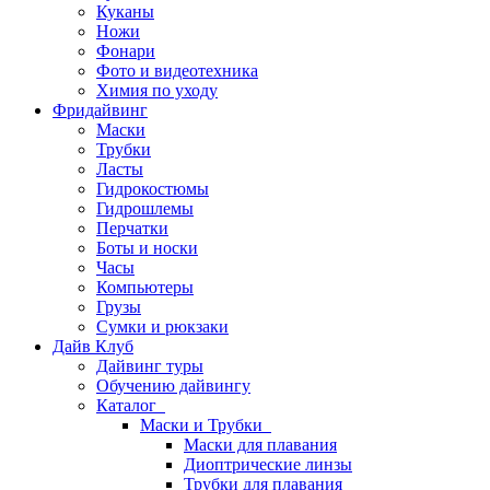
Куканы
Ножи
Фонари
Фото и видеотехника
Химия по уходу
Фридайвинг
Маски
Трубки
Ласты
Гидрокостюмы
Гидрошлемы
Перчатки
Боты и носки
Часы
Компьютеры
Грузы
Сумки и рюкзаки
Дайв Клуб
Дайвинг туры
Обучению дайвингу
Каталог
Маски и Трубки
Маски для плавания
Диоптрические линзы
Трубки для плавания