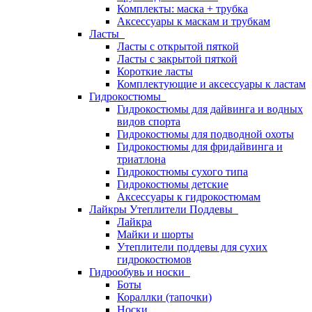
Комплекты: маска + трубка
Аксессуары к маскам и трубкам
Ласты
Ласты с открытой пяткой
Ласты с закрытой пяткой
Короткие ласты
Комплектующие и аксессуары к ластам
Гидрокостюмы
Гидрокостюмы для дайвинга и водных
видов спорта
Гидрокостюмы для подводной охоты
Гидрокостюмы для фридайвинга и
триатлона
Гидрокостюмы сухого типа
Гидрокостюмы детские
Аксессуары к гидрокостюмам
Лайкры Утеплители Поддевы
Лайкра
Майки и шорты
Утеплители поддевы для сухих
гидрокостюмов
Гидрообувь и носки
Боты
Кораллки (тапочки)
Носки