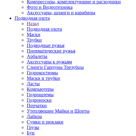
Компрессоры, комплектующие и расходники
Фото и Видеотехника
Аксессуары, шланги и карабины
Подводная охота
Назад
Подводная охота
Маски
Трубки
Подводные ружья
Пневматические ружья
Арбалеты
Аксессуары к ружьям
Слинги Гарпуны Трезубцы
Гидрокостюмы
Маски и трубки
Ласты
Компьютеры
Гидрошлемы
Гидроноски
Перчатки
Утепляющие Майки и Шорты
Лайкра
Сумки и рюкзаки
Грузы
Буи