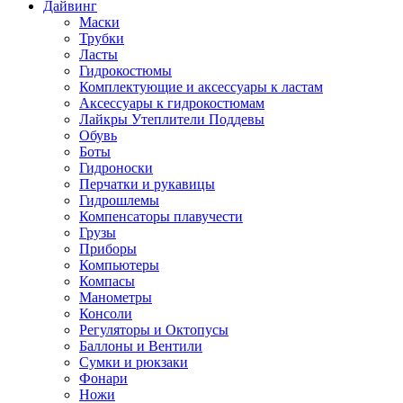
Дайвинг
Маски
Трубки
Ласты
Гидрокостюмы
Комплектующие и аксессуары к ластам
Аксессуары к гидрокостюмам
Лайкры Утеплители Поддевы
Обувь
Боты
Гидроноски
Перчатки и рукавицы
Гидрошлемы
Компенсаторы плавучести
Грузы
Приборы
Компьютеры
Компасы
Манометры
Консоли
Регуляторы и Октопусы
Баллоны и Вентили
Сумки и рюкзаки
Фонари
Ножи