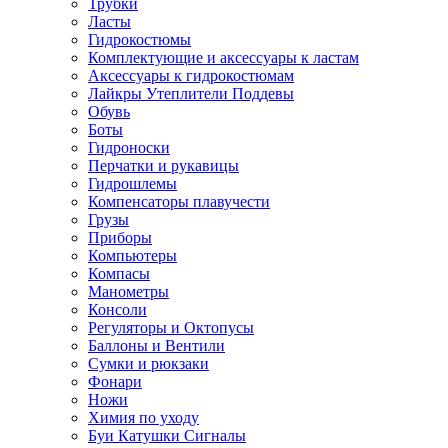
Трубки
Ласты
Гидрокостюмы
Комплектующие и аксессуары к ластам
Аксессуары к гидрокостюмам
Лайкры Утеплители Поддевы
Обувь
Боты
Гидроноски
Перчатки и рукавицы
Гидрошлемы
Компенсаторы плавучести
Грузы
Приборы
Компьютеры
Компасы
Манометры
Консоли
Регуляторы и Октопусы
Баллоны и Вентили
Сумки и рюкзаки
Фонари
Ножи
Химия по уходу
Буи Катушки Сигналы