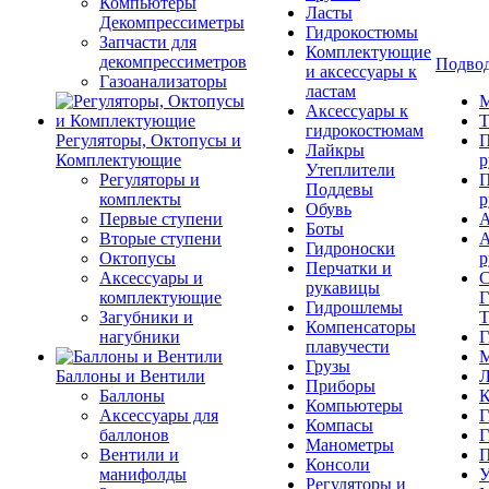
Компьютеры
Ласты
Декомпрессиметры
Гидрокостюмы
Запчасти для
Комплектующие
декомпрессиметров
Подвод
и аксессуары к
Газоанализаторы
ластам
М
Аксессуары к
Т
гидрокостюмам
Регуляторы, Октопусы и
П
Лайкры
Комплектующие
р
Утеплители
Регуляторы и
П
Поддевы
комплекты
р
Обувь
Первые ступени
А
Боты
Вторые ступени
А
Гидроноски
Октопусы
р
Перчатки и
Аксессуары и
С
рукавицы
комплектующие
Г
Гидрошлемы
Загубники и
Т
Компенсаторы
нагубники
Г
плавучести
М
Грузы
Баллоны и Вентили
Л
Приборы
Баллоны
К
Компьютеры
Аксессуары для
Г
Компасы
баллонов
Г
Манометры
Вентили и
П
Консоли
манифолды
У
Регуляторы и