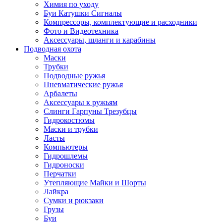
Химия по уходу
Буи Катушки Сигналы
Компрессоры, комплектующие и расходники
Фото и Видеотехника
Аксессуары, шланги и карабины
Подводная охота
Маски
Трубки
Подводные ружья
Пневматические ружья
Арбалеты
Аксессуары к ружьям
Слинги Гарпуны Трезубцы
Гидрокостюмы
Маски и трубки
Ласты
Компьютеры
Гидрошлемы
Гидроноски
Перчатки
Утепляющие Майки и Шорты
Лайкра
Сумки и рюкзаки
Грузы
Буи