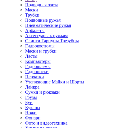
Подводная охота
Маски
Трубки
Подводные ружья
Пневматические ружья
Арбалеты
Аксессуары к ружьям
Слинги Гарпуны Трезубцы
Гидрокостюмы
Маски и трубки
Ласты
Компьютеры
Гидрошлемы
Гидроноски
Перчатки
Утепляющие Майки и Шорты
Лайкра
Сумки и рюкзаки
Грузы
Буи
Куканы
Ножи
Фонари
Фото и видеотехника