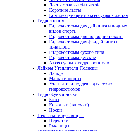
Ласты с закрытой пяткой
Короткие ласты
Комплектующие и аксессуары к ластам
Гидрокостюмы
Гидрокостюмы для дайвинга и водных
видов спорта
Гидрокостюмы для подводной охоты
Гидрокостюмы для фридайвинга и
триатлона
Гидрокостюмы сухого типа
Гидрокостюмы детские
Аксессуары к гидрокостюмам
Лайкры Утеплители Поддевы
Лайкра
Майки и шорты
Утеплители поддевы для сухих
гидрокостюмов
Гидрообувь и носки
Боты
Кораллки (тапочки)
Носки
Перчатки и рукавицы
Перчатки
Рукавицы