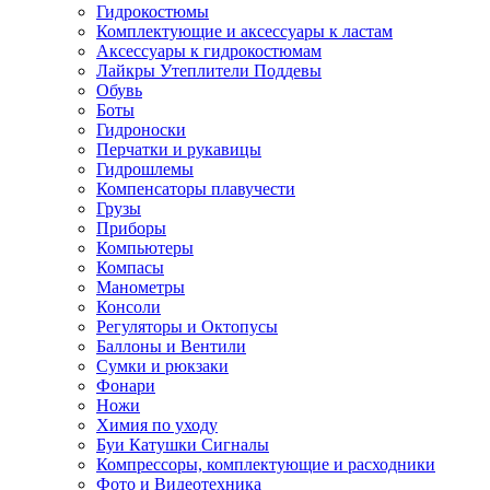
Гидрокостюмы
Комплектующие и аксессуары к ластам
Аксессуары к гидрокостюмам
Лайкры Утеплители Поддевы
Обувь
Боты
Гидроноски
Перчатки и рукавицы
Гидрошлемы
Компенсаторы плавучести
Грузы
Приборы
Компьютеры
Компасы
Манометры
Консоли
Регуляторы и Октопусы
Баллоны и Вентили
Сумки и рюкзаки
Фонари
Ножи
Химия по уходу
Буи Катушки Сигналы
Компрессоры, комплектующие и расходники
Фото и Видеотехника