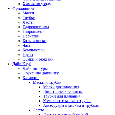
Химия по уходу
Фридайвинг
Маски
Трубки
Ласты
Гидрокостюмы
Гидрошлемы
Перчатки
Боты и носки
Часы
Компьютеры
Грузы
Сумки и рюкзаки
Дайв Клуб
Дайвинг туры
Обучению дайвингу
Каталог
Маски и Трубки
Маски для плавания
Диоптрические линзы
Трубки для плавания
Комплекты: маска + трубка
Аксессуары к маскам и трубкам
Ласты
Ласты с открытой пяткой