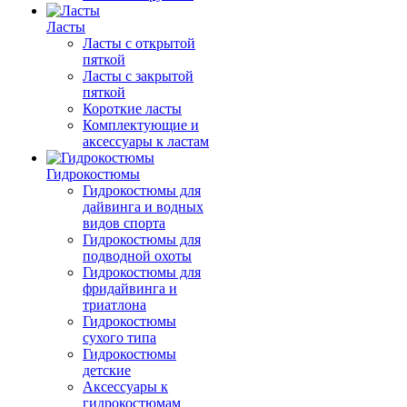
Ласты
Ласты с открытой
пяткой
Ласты с закрытой
пяткой
Короткие ласты
Комплектующие и
аксессуары к ластам
Гидрокостюмы
Гидрокостюмы для
дайвинга и водных
видов спорта
Гидрокостюмы для
подводной охоты
Гидрокостюмы для
фридайвинга и
триатлона
Гидрокостюмы
сухого типа
Гидрокостюмы
детские
Аксессуары к
гидрокостюмам