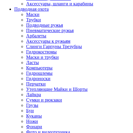
Аксессуары, шланги и карабины
Подводная охота
Маски
Трубки
Подводные ружья
Пневматические ружья
Арбалеты
Аксессуары к ружьям
Слинги Гарпуны Трезубцы
Гидрокостюмы
Маски и трубки
Ласты
Компьютеры
Гидрошлемы
Гидроноски
Перчатки
Утепляющие Майки и Шорты
Лайкра
Сумки и рюкзаки
Грузы
Буи
Куканы
Ножи
Фонари
Фото и видеотехника