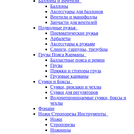
Баллоны и Вентили
Баллоны
Аксессуары для баллонов
Вентили и манифолды
Запчасти для вентилей
Подводные ружья
Пневматические ружья
Арбалеты
Аксессуары к ружьям
Слинги, гарпуны, трезубцы
Грузы Пояса Карманы
Балластные пояса и ремни
Грузы
Пряжки и стопоры груза
Грузовые карманы
Сумки и Боксы
Сумки, рюкзаки и чехлы
Сумки для регуляторов
Водонепроницаемые сумки, боксы и
чехлы
Фонари
Ножи Стропорезы Инструменты
Ножи
Стропорезы
Ножницы