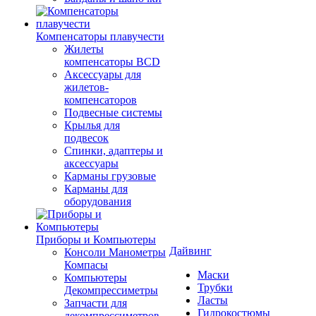
Компенсаторы плавучести
Жилеты
компенсаторы BCD
Аксессуары для
жилетов-
компенсаторов
Подвесные системы
Крылья для
подвесок
Спинки, адаптеры и
аксессуары
Карманы грузовые
Карманы для
оборудования
Приборы и Компьютеры
Дайвинг
Консоли Манометры
Компасы
Маски
Компьютеры
Трубки
Декомпрессиметры
Ласты
Запчасти для
Гидрокостюмы
декомпрессиметров