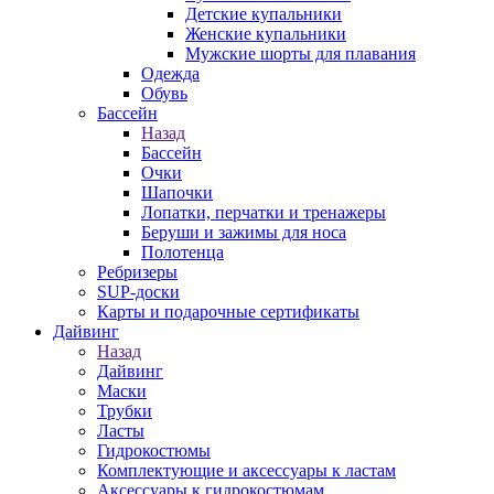
Детские купальники
Женские купальники
Мужские шорты для плавания
Одежда
Обувь
Бассейн
Назад
Бассейн
Очки
Шапочки
Лопатки, перчатки и тренажеры
Беруши и зажимы для носа
Полотенца
Ребризеры
SUP-доски
Карты и подарочные сертификаты
Дайвинг
Назад
Дайвинг
Маски
Трубки
Ласты
Гидрокостюмы
Комплектующие и аксессуары к ластам
Аксессуары к гидрокостюмам