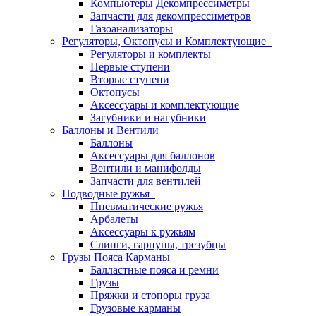
Компьютеры Декомпрессиметры
Запчасти для декомпрессиметров
Газоанализаторы
Регуляторы, Октопусы и Комплектующие
Регуляторы и комплекты
Первые ступени
Вторые ступени
Октопусы
Аксессуары и комплектующие
Загубники и нагубники
Баллоны и Вентили
Баллоны
Аксессуары для баллонов
Вентили и манифолды
Запчасти для вентилей
Подводные ружья
Пневматические ружья
Арбалеты
Аксессуары к ружьям
Слинги, гарпуны, трезубцы
Грузы Пояса Карманы
Балластные пояса и ремни
Грузы
Пряжки и стопоры груза
Грузовые карманы