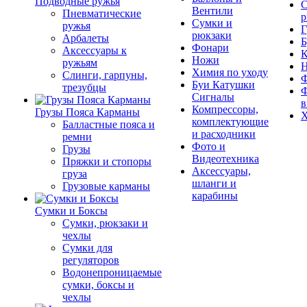
Подводные ружья
С
Вентили
Пневматические
р
Сумки и
ружья
Г
рюкзаки
Арбалеты
Б
Фонари
Аксессуары к
К
Ножи
ружьям
Химия по уходу
Слинги, гарпуны,
Ф
Буи Катушки
трезубцы
Ф
Сигналы
в
Компрессоры,
Грузы Пояса Карманы
Х
комплектующие
Балластные пояса и
и расходники
ремни
Фото и
Грузы
Видеотехника
Пряжки и стопоры
Аксессуары,
груза
шланги и
Грузовые карманы
карабины
Сумки и Боксы
Сумки, рюкзаки и
чехлы
Сумки для
регуляторов
Водонепроницаемые
сумки, боксы и
чехлы