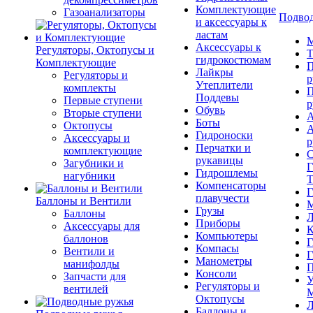
Комплектующие
Газоанализаторы
Подвод
и аксессуары к
ластам
М
Аксессуары к
Регуляторы, Октопусы и
Т
гидрокостюмам
Комплектующие
П
Лайкры
Регуляторы и
р
Утеплители
комплекты
П
Поддевы
Первые ступени
р
Обувь
Вторые ступени
А
Боты
Октопусы
А
Гидроноски
Аксессуары и
р
Перчатки и
комплектующие
С
рукавицы
Загубники и
Г
Гидрошлемы
нагубники
Т
Компенсаторы
Г
плавучести
Баллоны и Вентили
М
Грузы
Баллоны
Л
Приборы
Аксессуары для
К
Компьютеры
баллонов
Г
Компасы
Вентили и
Г
Манометры
манифолды
П
Консоли
Запчасти для
У
Регуляторы и
вентилей
М
Октопусы
Л
Баллоны и