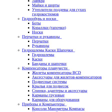
Лайкра
Майки и шорты
Утеплители поддевы для сухих
гидрокостюмов
Гидрообувь и носки
Боты
Кораллки (тапочки)
Носки
Перчатки и рукавицы
Перчатки
Рукавицы
Гидрошлемы Каски Шапочки
Гидрошлемы
Каски
Банданы и шапочки
Компенсаторы плавучести
Жилеты компенсаторы BCD
Аксессуары для жилетов-компенсаторов
Подвесные системы
Крылья для подвесок
Спинки, адаптеры и аксессуары
Карманы грузовые
Карманы для оборудования
Приборы и Компьютеры
Консоли Манометры Компасы