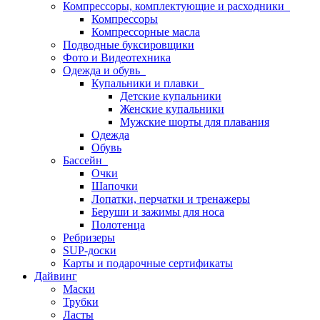
Компрессоры, комплектующие и расходники
Компрессоры
Компрессорные масла
Подводные буксировщики
Фото и Видеотехника
Одежда и обувь
Купальники и плавки
Детские купальники
Женские купальники
Мужские шорты для плавания
Одежда
Обувь
Бассейн
Очки
Шапочки
Лопатки, перчатки и тренажеры
Беруши и зажимы для носа
Полотенца
Ребризеры
SUP-доски
Карты и подарочные сертификаты
Дайвинг
Маски
Трубки
Ласты