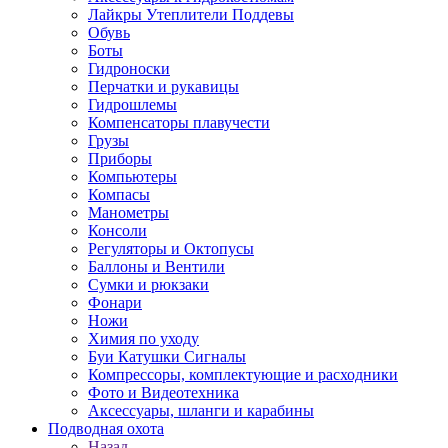
Лайкры Утеплители Поддевы
Обувь
Боты
Гидроноски
Перчатки и рукавицы
Гидрошлемы
Компенсаторы плавучести
Грузы
Приборы
Компьютеры
Компасы
Манометры
Консоли
Регуляторы и Октопусы
Баллоны и Вентили
Сумки и рюкзаки
Фонари
Ножи
Химия по уходу
Буи Катушки Сигналы
Компрессоры, комплектующие и расходники
Фото и Видеотехника
Аксессуары, шланги и карабины
Подводная охота
Назад