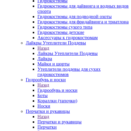
Гидрокостюмы
Гидрокостюмы для дайвинга и водных видов
спорта
Гидрокостюмы для подводной охоты
Гидрокостюмы для фридайвинга и триатлона
Гидрокостюмы сухого типа
Гидрокостюмы детские
Аксессуары к гидрокостюмам
Лайкры Утеплители Поддевы
Назад
Лайкры Утеплители Поддевы
Лайкра
Майки и шорты
Утеплители поддевы для сухих
гидрокостюмов
Гидрообувь и носки
Назад
Гидрообувь и носки
Боты
Кораллки (тапочки)
Носки
Перчатки и рукавицы
Назад
Перчатки и рукавицы
Перчатки