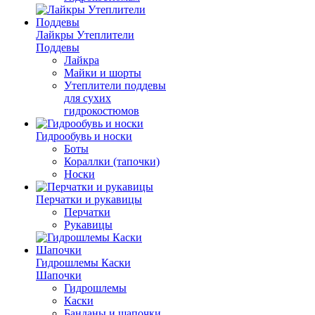
Лайкры Утеплители
Поддевы
Лайкра
Майки и шорты
Утеплители поддевы
для сухих
гидрокостюмов
Гидрообувь и носки
Боты
Кораллки (тапочки)
Носки
Перчатки и рукавицы
Перчатки
Рукавицы
Гидрошлемы Каски
Шапочки
Гидрошлемы
Каски
Банданы и шапочки