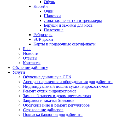
Обувь
Бассейн
Очки
Шапочки
Лопатки, перчатки и тренажеры
Беруши и зажимы для носа
Полотенца
Ребризеры
SUP-доски
Карты и подарочные сертификаты
Блог
Новости
Отзывы
Контакты
Обучение дайвингу
Услуги
Обучение дайвингу в СПб
Аренда снаряжения и оборудования для дайвинга
Индивидуальный пошив сухих гидрокостюмов
Ремонт сухих гидрокостюмов
Замена батареек в декомпрессиметрах
Заправка и закачка баллонов
Обслуживание и ремонт регуляторов
Страхование дайверов
Покраска баллонов для дайвинга