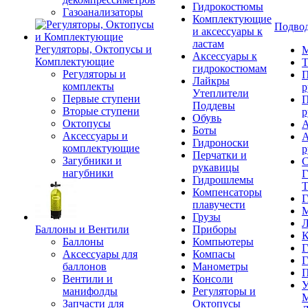
Гидрокостюмы
Газоанализаторы
Комплектующие
Подвод
и аксессуары к
ластам
Регуляторы, Октопусы и
М
Аксессуары к
Комплектующие
Т
гидрокостюмам
Регуляторы и
П
Лайкры
комплекты
р
Утеплители
Первые ступени
П
Поддевы
Вторые ступени
р
Обувь
Октопусы
А
Боты
Аксессуары и
А
Гидроноски
комплектующие
р
Перчатки и
Загубники и
С
рукавицы
нагубники
Г
Гидрошлемы
Т
Компенсаторы
Г
плавучести
М
Грузы
Л
Баллоны и Вентили
Приборы
К
Баллоны
Компьютеры
Г
Аксессуары для
Компасы
Г
баллонов
Манометры
П
Вентили и
Консоли
У
манифолды
Регуляторы и
М
Запчасти для
Октопусы