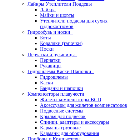
Лайкры Утеплители Поддевы
Лайкра
Майки и шорты
Утеплители поддевы для сухих
гидрокостюмов
Гидрообувь и носки
Боты
Кораллки (тапочки)
Носки
Перчатки и рукавицы
Перчатки
Рукавицы
Гидрошлемы Каски Шапочки
Гидрошлемы
Каски
Банданы и шапочки
Компенсаторы плавучести
Жилеты компенсаторы BCD
Аксессуары для жилетов-компенсаторов
Подвесные системы
Крылья для подвесок
Спинки, адаптеры и аксессуары
Карманы грузовые
Карманы для оборудования
Приборы и Компьютеры