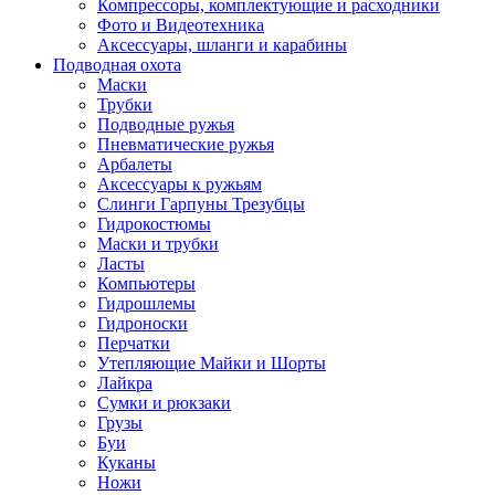
Компрессоры, комплектующие и расходники
Фото и Видеотехника
Аксессуары, шланги и карабины
Подводная охота
Маски
Трубки
Подводные ружья
Пневматические ружья
Арбалеты
Аксессуары к ружьям
Слинги Гарпуны Трезубцы
Гидрокостюмы
Маски и трубки
Ласты
Компьютеры
Гидрошлемы
Гидроноски
Перчатки
Утепляющие Майки и Шорты
Лайкра
Сумки и рюкзаки
Грузы
Буи
Куканы
Ножи