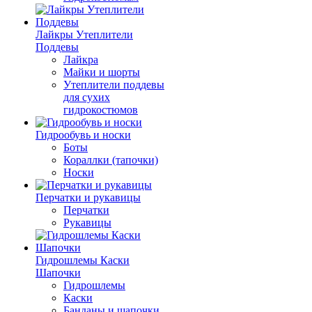
Лайкры Утеплители
Поддевы
Лайкра
Майки и шорты
Утеплители поддевы
для сухих
гидрокостюмов
Гидрообувь и носки
Боты
Кораллки (тапочки)
Носки
Перчатки и рукавицы
Перчатки
Рукавицы
Гидрошлемы Каски
Шапочки
Гидрошлемы
Каски
Банданы и шапочки