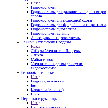
Назад
Гидрокостюмы
Гидрокостюмы для дайвинга и водных видов
спорта
Гидрокостюмы для подводной охоты
Гидрокостюмы для фридайвинга и триатлона
Гидрокостюмы сухого типа
Гидрокостюмы детские
Аксессуары к гидрокостюмам
Лайкры Утеплители Поддевы
Назад
Лайкры Утеплители Поддевы
Лайкра
Майки и шорты
Утеплители поддевы для сухих
гидрокостюмов
Гидрообувь и носки
Назад
Гидрообувь и носки
Боты
Кораллки (тапочки)
Носки
Перчатки и рукавицы
Назад
Перчатки и рукавицы