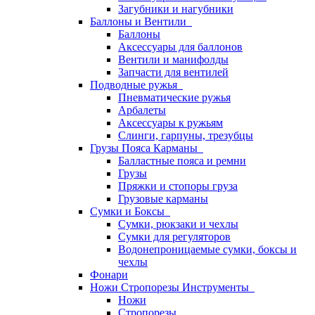
Загубники и нагубники
Баллоны и Вентили
Баллоны
Аксессуары для баллонов
Вентили и манифолды
Запчасти для вентилей
Подводные ружья
Пневматические ружья
Арбалеты
Аксессуары к ружьям
Слинги, гарпуны, трезубцы
Грузы Пояса Карманы
Балластные пояса и ремни
Грузы
Пряжки и стопоры груза
Грузовые карманы
Сумки и Боксы
Сумки, рюкзаки и чехлы
Сумки для регуляторов
Водонепроницаемые сумки, боксы и
чехлы
Фонари
Ножи Стропорезы Инструменты
Ножи
Стропорезы