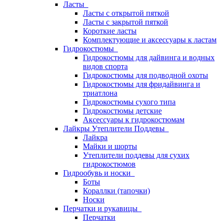
Ласты
Ласты с открытой пяткой
Ласты с закрытой пяткой
Короткие ласты
Комплектующие и аксессуары к ластам
Гидрокостюмы
Гидрокостюмы для дайвинга и водных
видов спорта
Гидрокостюмы для подводной охоты
Гидрокостюмы для фридайвинга и
триатлона
Гидрокостюмы сухого типа
Гидрокостюмы детские
Аксессуары к гидрокостюмам
Лайкры Утеплители Поддевы
Лайкра
Майки и шорты
Утеплители поддевы для сухих
гидрокостюмов
Гидрообувь и носки
Боты
Кораллки (тапочки)
Носки
Перчатки и рукавицы
Перчатки