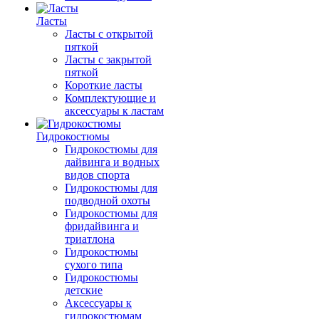
Ласты
Ласты с открытой
пяткой
Ласты с закрытой
пяткой
Короткие ласты
Комплектующие и
аксессуары к ластам
Гидрокостюмы
Гидрокостюмы для
дайвинга и водных
видов спорта
Гидрокостюмы для
подводной охоты
Гидрокостюмы для
фридайвинга и
триатлона
Гидрокостюмы
сухого типа
Гидрокостюмы
детские
Аксессуары к
гидрокостюмам