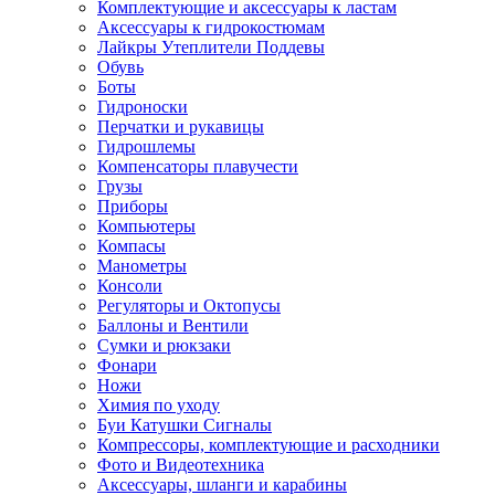
Комплектующие и аксессуары к ластам
Аксессуары к гидрокостюмам
Лайкры Утеплители Поддевы
Обувь
Боты
Гидроноски
Перчатки и рукавицы
Гидрошлемы
Компенсаторы плавучести
Грузы
Приборы
Компьютеры
Компасы
Манометры
Консоли
Регуляторы и Октопусы
Баллоны и Вентили
Сумки и рюкзаки
Фонари
Ножи
Химия по уходу
Буи Катушки Сигналы
Компрессоры, комплектующие и расходники
Фото и Видеотехника
Аксессуары, шланги и карабины