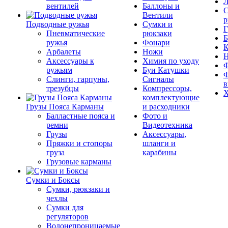
Л
вентилей
Баллоны и
С
Вентили
р
Подводные ружья
Сумки и
Г
Пневматические
рюкзаки
Б
ружья
Фонари
К
Арбалеты
Ножи
Аксессуары к
Химия по уходу
Ф
ружьям
Буи Катушки
Ф
Слинги, гарпуны,
Сигналы
в
трезубцы
Компрессоры,
Х
комплектующие
Грузы Пояса Карманы
и расходники
Балластные пояса и
Фото и
ремни
Видеотехника
Грузы
Аксессуары,
Пряжки и стопоры
шланги и
груза
карабины
Грузовые карманы
Сумки и Боксы
Сумки, рюкзаки и
чехлы
Сумки для
регуляторов
Водонепроницаемые