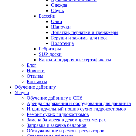
Одежда
Обувь
Бассейн
Очки
Шапочки
Лопатки, перчатки и тренажеры
Беруши и зажимы для носа
Полотенца
Ребризеры
SUP-доски
Карты и подарочные сертификаты
Блог
Новости
Отзывы
Контакты
Обучение дайвингу
Услуги
Обучение дайвингу в СПб
Аренда снаряжения и оборудования для дайвинга
Индивидуальный пошив сухих гидрокостюмов
Ремонт сухих гидрокостюмов
Замена батареек в декомпрессиметрах
Заправка и закачка баллонов
Обслуживание и ремонт регуляторов