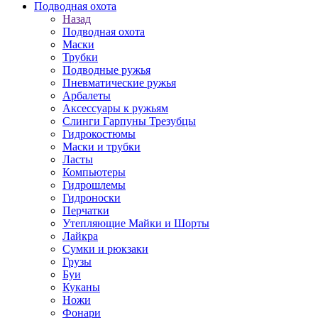
Подводная охота
Назад
Подводная охота
Маски
Трубки
Подводные ружья
Пневматические ружья
Арбалеты
Аксессуары к ружьям
Слинги Гарпуны Трезубцы
Гидрокостюмы
Маски и трубки
Ласты
Компьютеры
Гидрошлемы
Гидроноски
Перчатки
Утепляющие Майки и Шорты
Лайкра
Сумки и рюкзаки
Грузы
Буи
Куканы
Ножи
Фонари