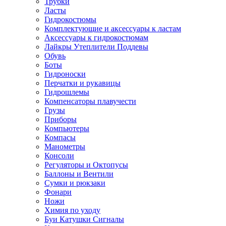
Трубки
Ласты
Гидрокостюмы
Комплектующие и аксессуары к ластам
Аксессуары к гидрокостюмам
Лайкры Утеплители Поддевы
Обувь
Боты
Гидроноски
Перчатки и рукавицы
Гидрошлемы
Компенсаторы плавучести
Грузы
Приборы
Компьютеры
Компасы
Манометры
Консоли
Регуляторы и Октопусы
Баллоны и Вентили
Сумки и рюкзаки
Фонари
Ножи
Химия по уходу
Буи Катушки Сигналы